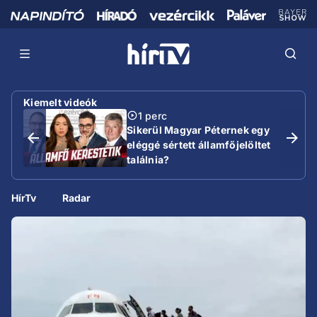
Kiemelt videók
1 perc
Sikerül Magyar Péternek egy
eléggé sértett államfőjelöltet
találnia?
HírTv
Radar