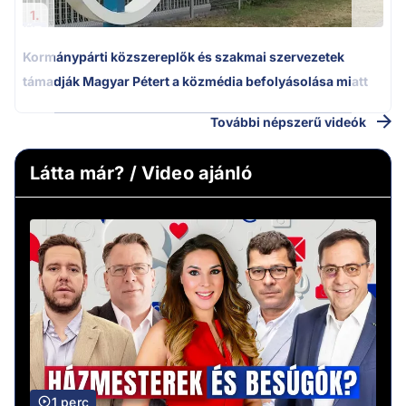
1.
Kormánypárti közszereplők és szakmai szervezetek
támadják Magyar Pétert a közmédia befolyásolása miatt
További népszerű videók
Látta már? / Video ajánló
1 perc