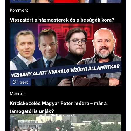
Komment
Visszatért a házmesterek és a besúgók kora?
1 perc
Monitor
Kríziskezelés Magyar Péter módra – már a
támogatói is unják?