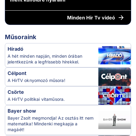
Minden
Hír Tv videó
Műsoraink
Híradó
A hét minden napján, minden órában
jelentkezünk a legfrissebb hírekkel.
Célpont
A HírTV oknyomozó műsora!
Csörte
A HírTV politikai vitaműsora.
Bayer show
Bayer Zsolt megmondja! Az osztás itt nem
matematika! Mindenki megkapja a
magáét!