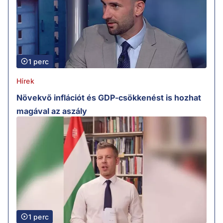
1 perc
Hírek
Növekvő inflációt és GDP-csökkenést is hozhat
magával az aszály
1 perc