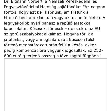
Dr. Eitmann Norbert, a Nemzeti Kereskedelmi és
Fogyasztóvédelmi Hatóság sajtófőnöke: "Az nagyon
fontos, hogy azt kell kapnunk, amit látunk a
hirdetésben, a reklámban vagy az online felületen. A
leggyakoribb nyári panasz a repülőjáratokkal
kapcsolatos. Késések, törlések – de ezekre az EU
szigorú szabályokat alkalmaz. Hogyha törlik a
járatunkat, vagy a meghatározott késésen felül
történő meghatározott órán felül a késés, akkor
pedig kompenzációra vagyunk jogosultak. Ez 250-
600 euróig terjedő összeg a távolságtól függően."