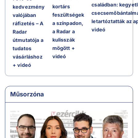
családban: kegyet
kortárs
kedvezmény
csecsemőbántalma
feszültségek
valójában
letartóztatták az a
a színpadon,
ráfizetés – A
videó
a Radar a
Radar
kulisszák
útmutatója a
mögött +
tudatos
videó
vásárláshoz
+ videó
Műsorzóna