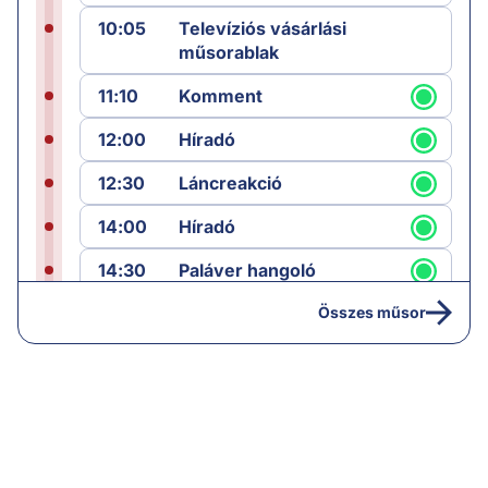
10:05
Televíziós vásárlási
műsorablak
11:10
Komment
12:00
Híradó
12:30
Láncreakció
14:00
Híradó
14:30
Paláver hangoló
15:00
Híradó
Összes műsor
15:35
Paláver
17:00
Híradó
18:05
Monitor
19:00
Hírek