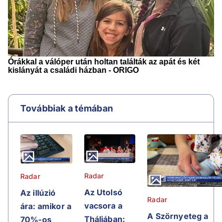
Továbbiak a témában
Radar
Radar
Az Utolsó
Az illúzió
Radar
vacsora a
ára: amikor a
A Szörnyeteg a
Tháliában:
70%-os