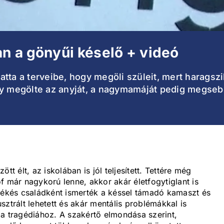
an a gönyűi késelő + videó
vatta a terveibe, hogy megöli szüleit, mert haragszi
gy megölte az anyját, a nagymamáját pedig megsebe
tt élt, az iskolában is jól teljesített. Tettére még
f már nagykorú lenne, akkor akár életfogytiglant is
 békés családként ismerték a késsel támadó kamaszt és
rusztrált lehetett és akár mentális problémákkal is
 a tragédiához. A szakértő elmondása szerint,