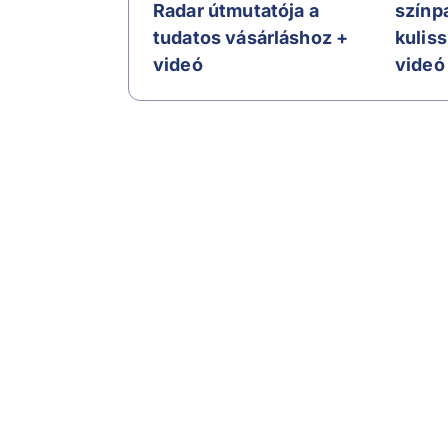
Radar útmutatója a
színp
tudatos vásárláshoz +
kulis
videó
videó