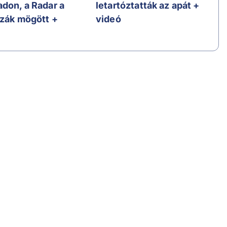
adon, a Radar a
letartóztatták az apát +
szák mögött +
videó