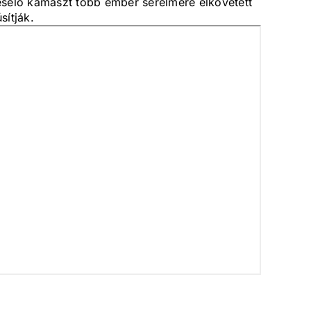
éselő kamaszt több ember sérelmére elkövetett
sítják.