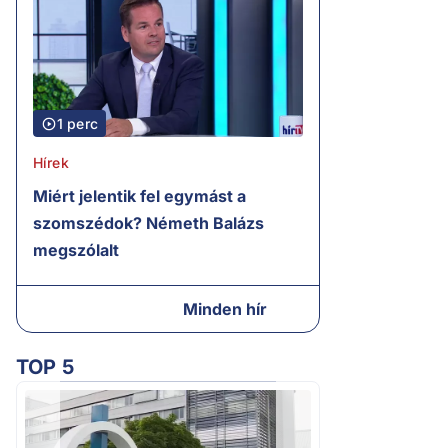
1 perc
Hírek
Miért jelentik fel egymást a
szomszédok? Németh Balázs
megszólalt
Minden hír
TOP 5
2.
Kétségbeesett ca