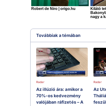
Továbbiak a témában
Radar
Radar
Az illúzió ára: amikor a
Az Ut
70%-os kedvezmény
Tháli
valójában ráfizetés – A
feszü