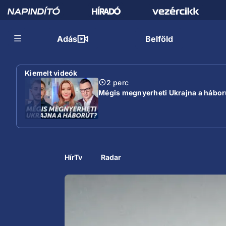
Adás
Belföld
Kiemelt videók
2 perc
Mégis megnyerheti Ukrajna a hábor
HírTv
Radar