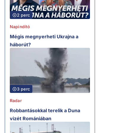
2 perc
Napindító
Mégis megnyerheti Ukrajna a
háborút?
3 perc
Radar
Robbantásokkal terelik a Duna
vizét Romániában