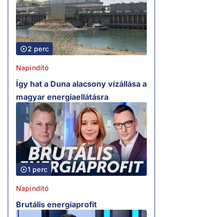
2 perc
Napindító
Így hat a Duna alacsony vízállása a
magyar energiaellátásra
1 perc
Napindító
Brutális energiaprofit