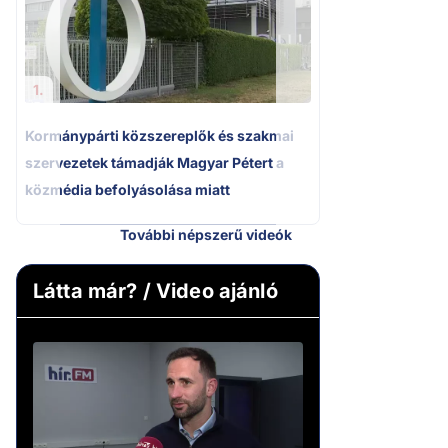
Polgár Judit és 
volt főbíró a me
1.
Kormánypárti közszereplők és szakmai
szervezetek támadják Magyar Pétert a
közmédia befolyásolása miatt
További népszerű videók
Látta már? / Video ajánló