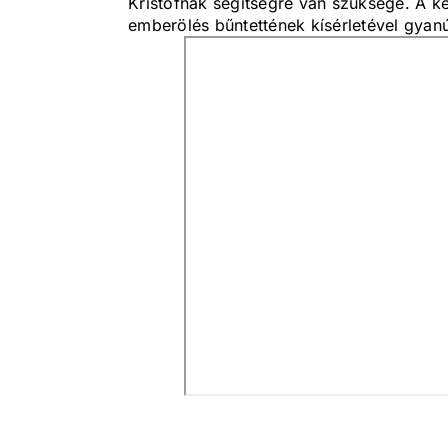
Kristófnak segítségre van szüksége. A k
emberölés bűntettének kísérletével gyanú