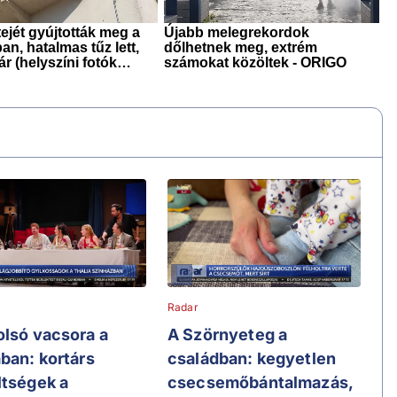
Radar
olsó vacsora a
A Szörnyeteg a
ában: kortárs
családban: kegyetlen
ltségek a
csecsemőbántalmazás,