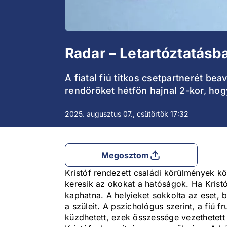
Radar – Letartóztatásb
A fiatal fiú titkos csetpartnerét bea
rendőröket hétfőn hajnal 2-kor, ho
2025. augusztus 07., csütörtök 17:32
Megosztom
Kristóf rendezett családi körülmények közö
keresik az okokat a hatóságok. Ha Kristó
kaphatna. A helyieket sokkolta az eset,
a szüleit. A pszichológus szerint, a fiú f
küzdhetett, ezek összessége vezethetett