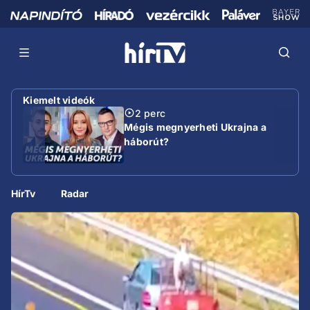
Kiemelt videók
2 perc
Mégis megnyerheti Ukrajna a
háborút?
HírTv
Radar