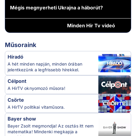
Mégis megnyerheti Ukrajna a háborút?
Minden
Hír Tv videó
Műsoraink
Híradó
A hét minden napján, minden órában
jelentkezünk a legfrissebb hírekkel.
Célpont
A HírTV oknyomozó műsora!
Csörte
A HírTV politikai vitaműsora.
Bayer show
Bayer Zsolt megmondja! Az osztás itt nem
matematika! Mindenki megkapja a