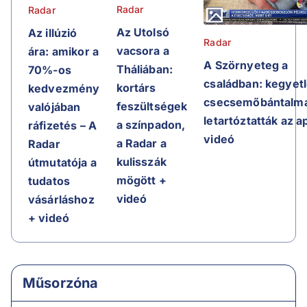
Radar
Radar
Az Utolsó
Az illúzió
Radar
vacsora a
ára: amikor a
A Szörnyeteg a
Tháliában:
70%-os
családban: kegyet
kortárs
kedvezmény
csecsemőbántalma
feszültségek
valójában
letartóztatták az a
a színpadon,
ráfizetés – A
videó
a Radar a
Radar
kulisszák
útmutatója a
mögött +
tudatos
videó
vásárláshoz
+ videó
Műsorzóna