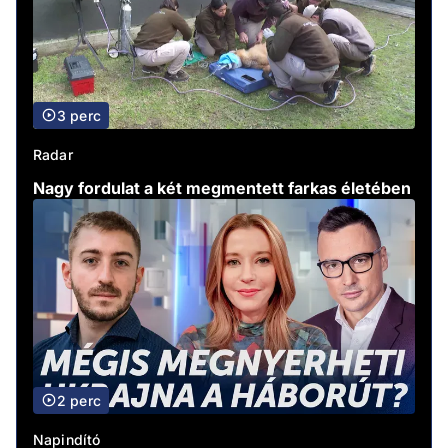
3 perc
Radar
Nagy fordulat a két megmentett farkas életében
2 perc
Napindító