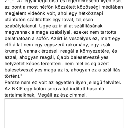
Zrt.: "Az egyik legutolsó és legérdekesebb ilyen eset
az pont a most hétfőn közzétett közösségi médiában
megjelent videónk volt, ahol egy hétköznapi
utánfutón szállítottak egy lovat, teljesen
szabálytalanul. Ugye az ír állat szállításának
megvannak a maga szabályai, ezeket nem tartotta
beláthatóan a sofőr. Azért is veszélyes ez, mert egy
élő állat nem egy egyszerű rakomány, egy zsák
krumpli, vannak érzései, reagál a környezetére, és
azzal, ahogyan reagál, újabb balesetveszélyes
helyzetet képes teremteni, nem mellesleg azért
balesetveszélyes maga az is, ahogyan ez a szállítás
történt."
Persze nem ez volt az egyetlen ilyen jellegű felvétel.
Az NKIF egy külön sorozatot indított hasonló
tartalmaiknak, Megáll az ész címmel.