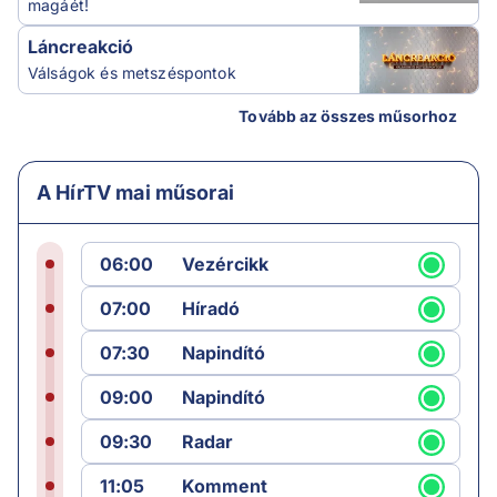
magáét!
Láncreakció
Válságok és metszéspontok
Tovább az összes műsorhoz
A HírTV mai műsorai
06:00
Vezércikk
07:00
Híradó
07:30
Napindító
09:00
Napindító
09:30
Radar
11:05
Komment