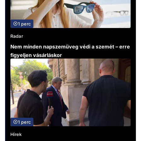
1 perc
Radar
Nem minden napszemüveg védi a szemét – erre
figyeljen vásárláskor
1 perc
Hírek