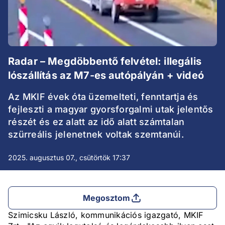
Radar – Megdöbbentő felvétel: illegális
lószállítás az M7-es autópályán + videó
Az MKIF évek óta üzemelteti, fenntartja és
fejleszti a magyar gyorsforgalmi utak jelentős
részét és ez alatt az idő alatt számtalan
szürreális jelenetnek voltak szemtanúi.
2025. augusztus 07., csütörtök 17:37
Megosztom
Szimicsku László, kommunikációs igazgató, MKIF