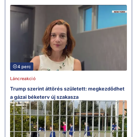
4 perc
Láncreakció
Trump szerint áttörés született: megkezdődhet
a gázai béketerv új szakasza