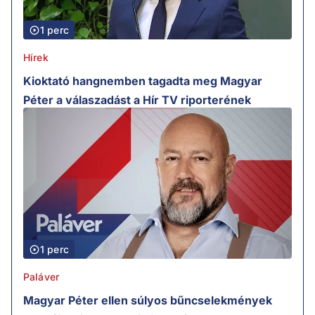
1 perc
Hírek
Kioktató hangnemben tagadta meg Magyar
Péter a válaszadást a Hír TV riporterének
1 perc
Paláver
Magyar Péter ellen súlyos bűncselekmények