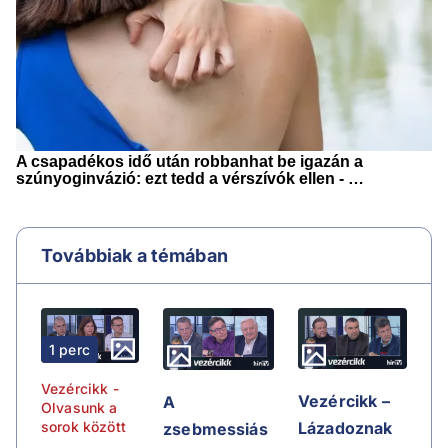
Továbbiak a témában
1 perc
Vezércikk -
Vezércikk –
A
Olvasunk a
sorok között
Lázadoznak
zsebmessiás