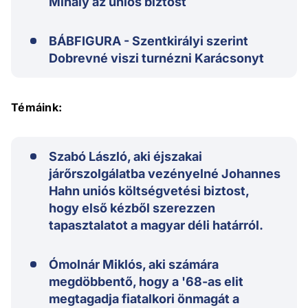
Mihály az uniós biztost
BÁBFIGURA - Szentkirályi szerint
Dobrevné viszi turnézni Karácsonyt
Témáink:
Szabó László, aki éjszakai
járőrszolgálatba vezényelné Johannes
Hahn uniós költségvetési biztost,
hogy első kézből szerezzen
tapasztalatot a magyar déli határról.
Ómolnár Miklós, aki számára
megdöbbentő, hogy a '68-as elit
megtagadja fiatalkori önmagát a