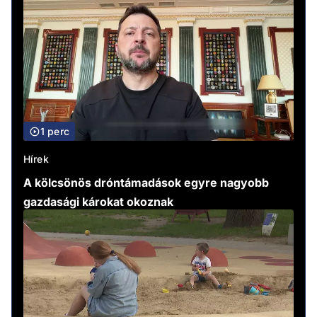
1 perc
Hírek
A kölcsönös dróntámadások egyre nagyobb
gazdasági károkat okoznak