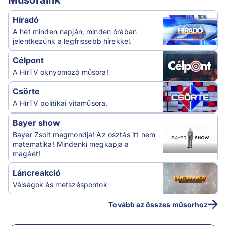
Műsoraink
Híradó
A hét minden napján, minden órában
jelentkezünk a legfrissebb hírekkel.
Célpont
A HírTV oknyomozó műsora!
Csörte
A HírTV politikai vitaműsora.
Bayer show
Bayer Zsolt megmondja! Az osztás itt nem
matematika! Mindenki megkapja a
magáét!
Láncreakció
Válságok és metszéspontok
Tovább az összes műsorhoz