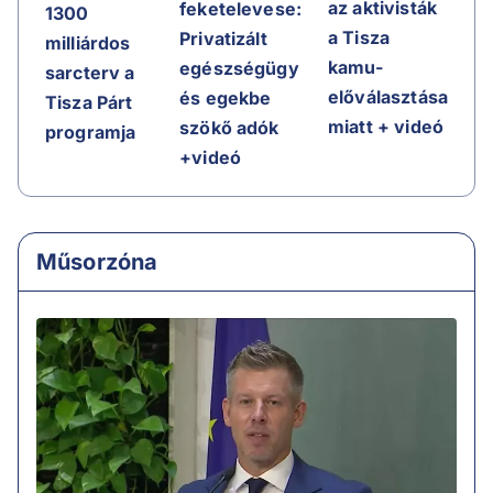
az aktivisták
feketelevese:
1300
a Tisza
Privatizált
milliárdos
kamu-
egészségügy
sarcterv a
előválasztása
és egekbe
Tisza Párt
miatt + videó
szökő adók
programja
+videó
Műsorzóna