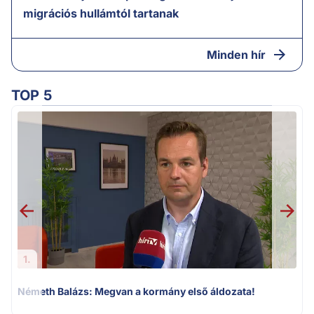
migrációs hullámtól tartanak
Minden hír
TOP 5
F
1.
Németh Balázs: Megvan a kormány első áldozata!