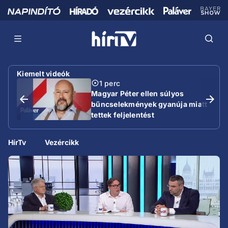
Kiemelt videók
1 perc
Magyar Péter ellen súlyos
bűncselekmények gyanúja miatt
tettek feljelentést
HírTv
Vezércikk