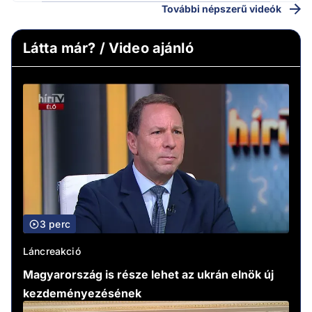
További népszerű videók
Látta már? / Video ajánló
3 perc
Láncreakció
Magyarország is része lehet az ukrán elnök új
kezdeményezésének