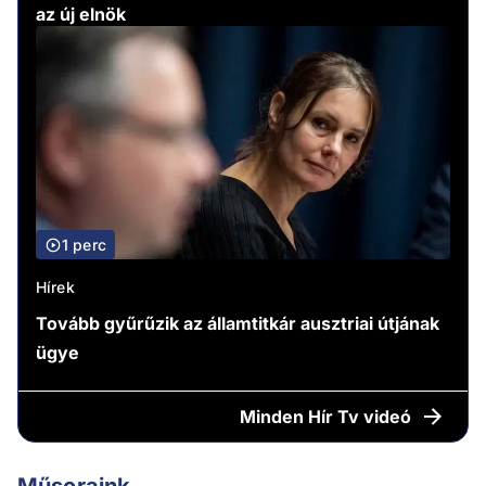
az új elnök
1 perc
Hírek
Tovább gyűrűzik az államtitkár ausztriai útjának
ügye
Minden
Hír Tv videó