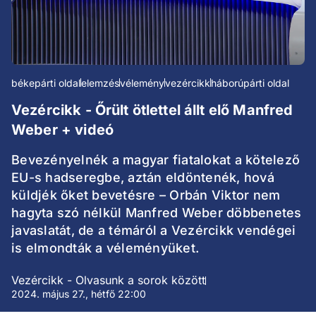
békepárti oldal
elemzés
vélemény
vezércikk
háborúpárti oldal
Vezércikk - Őrült ötlettel állt elő Manfred
Weber + videó
Bevezényelnék a magyar fiatalokat a kötelező
EU-s hadseregbe, aztán eldöntenék, hová
küldjék őket bevetésre – Orbán Viktor nem
hagyta szó nélkül Manfred Weber döbbenetes
javaslatát, de a témáról a Vezércikk vendégei
is elmondták a véleményüket.
Vezércikk - Olvasunk a sorok között
2024. május 27., hétfő 22:00