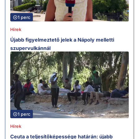
1 perc
Hírek
Újabb figyelmeztető jelek a Nápoly melletti
szupervulkánnál
1 perc
Hírek
Ceuta a teljesítőképessége határán: újabb