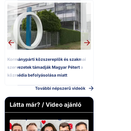
2.
Kétségbeesett ca
Polgár Judit és 
volt főbíró a me
1.
Kormánypárti közszereplők és szakmai
szervezetek támadják Magyar Pétert a
közmédia befolyásolása miatt
További népszerű videók
Látta már? / Video ajánló