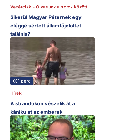
Vezércikk - Olvasunk a sorok között
Sikerül Magyar Péternek egy
eléggé sértett államfőjelöltet
találnia?
1 perc
Hírek
A strandokon vészelik át a
kánikulát az emberek