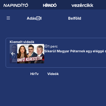
Adás
Belföld
Kiemelt videók
1 perc
Sikerül Magyar Péternek egy eléggé sé
HírTv
Videók