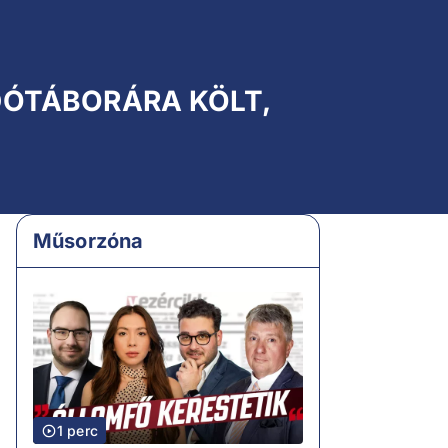
DÓTÁBORÁRA KÖLT,
Műsorzóna
1 perc