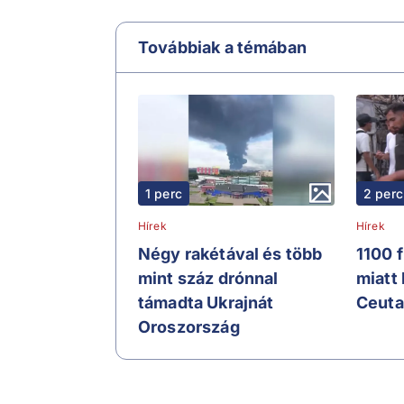
Továbbiak a témában
1 perc
2 perc
Hírek
Hírek
Négy rakétával és több
1100 
mint száz drónnal
miatt
támadta Ukrajnát
Ceuta
Oroszország