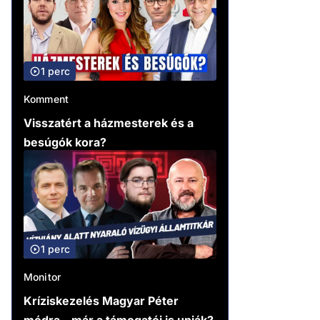
1 perc
Komment
Visszatért a házmesterek és a
besúgók kora?
1 perc
Monitor
Kríziskezelés Magyar Péter