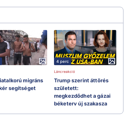
4 perc
Láncreakció
fiatalkorú migráns
Trump szerint áttörés
 kér segítséget
született:
megkezdődhet a gázai
béketerv új szakasza