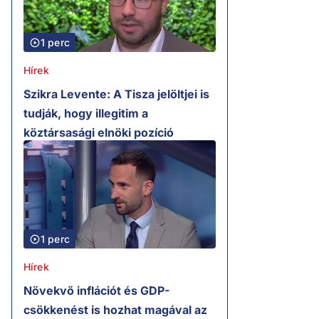
1 perc
Hírek
Szikra Levente: A Tisza jelöltjei is
tudják, hogy illegitim a
köztársasági elnöki pozíció
1 perc
Hírek
Növekvő inflációt és GDP-
csökkenést is hozhat magával az