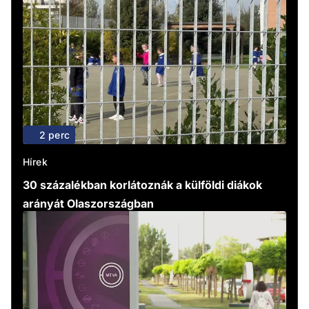
2 perc
Hírek
30 százalékban korlátoznák a külföldi diákok
arányát Olaszországban