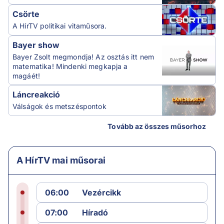
Csörte
A HírTV politikai vitaműsora.
Bayer show
Bayer Zsolt megmondja! Az osztás itt nem
matematika! Mindenki megkapja a
magáét!
Láncreakció
Válságok és metszéspontok
Tovább az összes műsorhoz
A HírTV mai műsorai
06:00
Vezércikk
07:00
Híradó