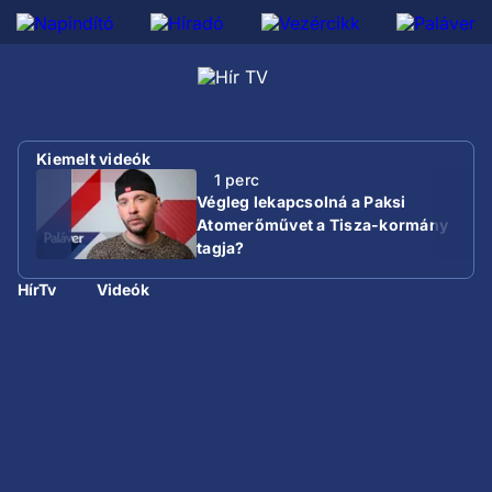
Kiemelt videók
1 perc
Végleg lekapcsolná a Paksi
Atomerőművet a Tisza-kormány
tagja?
HírTv
Videók