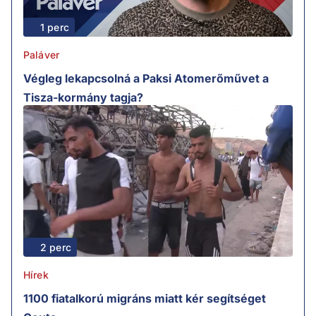
1 perc
Paláver
Végleg lekapcsolná a Paksi Atomerőművet a
Tisza-kormány tagja?
2 perc
Hírek
1100 fiatalkorú migráns miatt kér segítséget