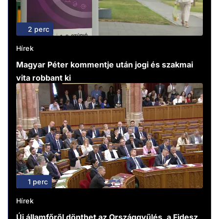
2 perc
Hírek
Magyar Péter kommentje után jogi és szakmai
vita robbant ki
1 perc
Hírek
Új államfőről dönthet az Országgyűlés, a Fidesz