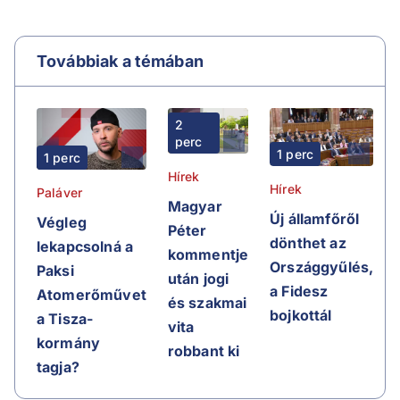
Továbbiak a témában
2
perc
1 perc
1 perc
Hírek
Hírek
Paláver
Magyar
Új államfőről
Végleg
Péter
dönthet az
lekapcsolná a
kommentje
Országgyűlés,
Paksi
után jogi
a Fidesz
Atomerőművet
és szakmai
bojkottál
a Tisza-
vita
kormány
robbant ki
tagja?