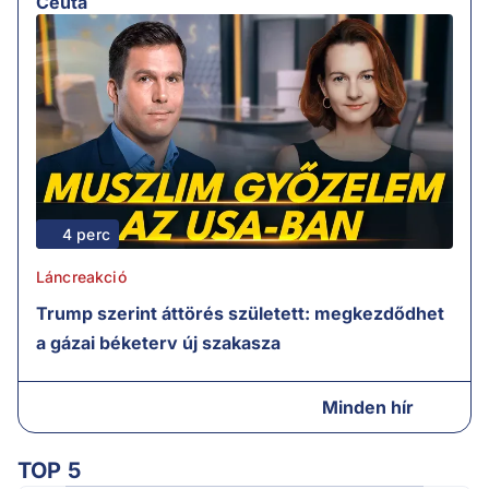
Ceuta
4 perc
Láncreakció
Trump szerint áttörés született: megkezdődhet
a gázai béketerv új szakasza
Minden hír
TOP 5