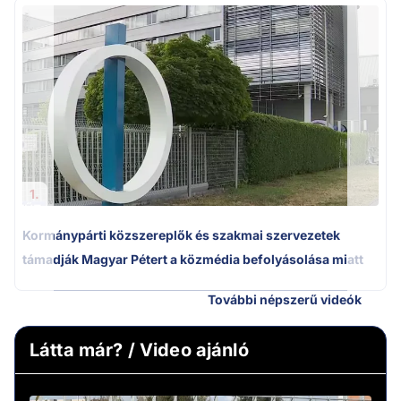
1.
Kormánypárti közszereplők és szakmai szervezetek
támadják Magyar Pétert a közmédia befolyásolása miatt
További népszerű videók
Látta már? / Video ajánló