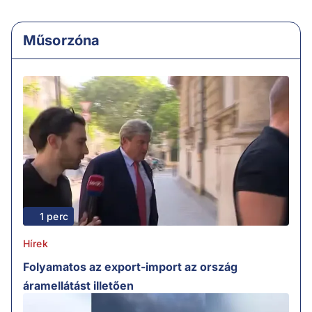
Műsorzóna
1 perc
Hírek
Folyamatos az export-import az ország
áramellátást illetően