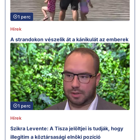
1 perc
Hírek
A strandokon vészelik át a kánikulát az emberek
1 perc
Hírek
Szikra Levente: A Tisza jelöltjei is tudják, hogy
illegitim a köztársasági elnöki pozíció