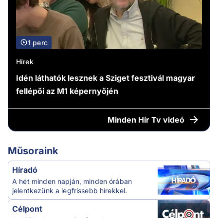
1 perc
Hírek
Idén láthatók lesznek a Sziget fesztivál magyar
fellépői az M1 képernyőjén
Minden
Hír Tv videó
Műsoraink
Híradó
A hét minden napján, minden órában
jelentkezünk a legfrissebb hírekkel.
Célpont