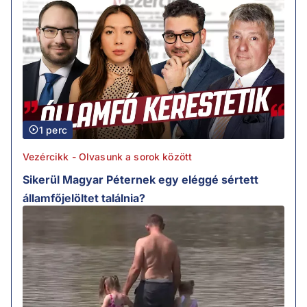
1 perc
Vezércikk - Olvasunk a sorok között
Sikerül Magyar Péternek egy eléggé sértett
államfőjelöltet találnia?