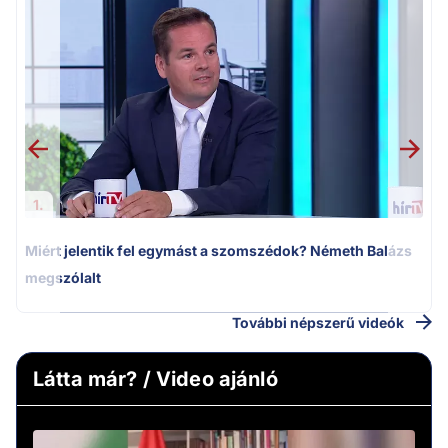
M
k
1.
Miért jelentik fel egymást a szomszédok? Németh Balázs
megszólalt
További népszerű videók
Látta már? / Video ajánló