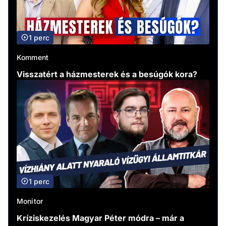
1 perc
Komment
Visszatért a házmesterek és a besúgók kora?
1 perc
Monitor
Kríziskezelés Magyar Péter módra – már a