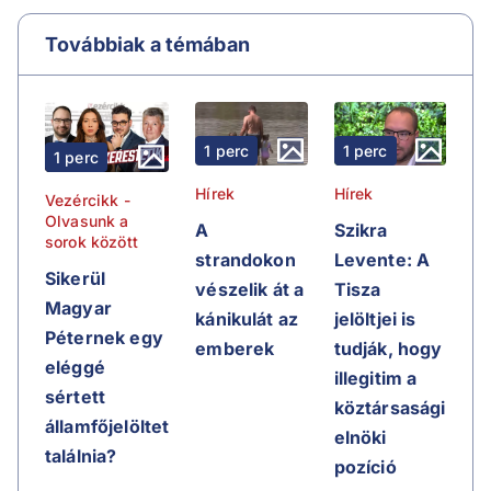
Továbbiak a témában
1 perc
1 perc
1 perc
Hírek
Hírek
Vezércikk -
Olvasunk a
A
Szikra
sorok között
strandokon
Levente: A
Sikerül
vészelik át a
Tisza
Magyar
kánikulát az
jelöltjei is
Péternek egy
emberek
tudják, hogy
eléggé
illegitim a
sértett
köztársasági
államfőjelöltet
elnöki
találnia?
pozíció