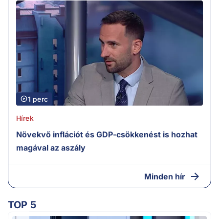
1 perc
Hírek
Növekvő inflációt és GDP-csökkenést is hozhat
magával az aszály
Minden hír
TOP 5