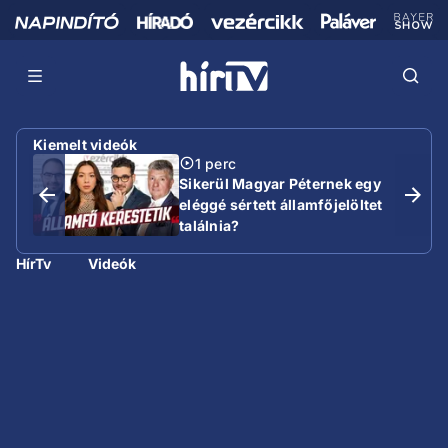
Kiemelt videók
1 perc
Sikerül Magyar Péternek egy
eléggé sértett államfőjelöltet
találnia?
HírTv
Videók