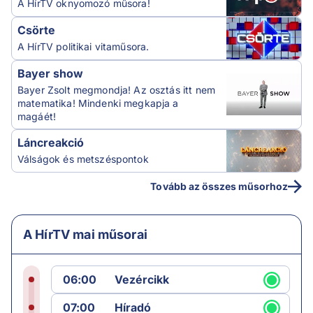
A HírTV oknyomozó műsora!
Csörte
A HírTV politikai vitaműsora.
Bayer show
Bayer Zsolt megmondja! Az osztás itt nem
matematika! Mindenki megkapja a
magáét!
Láncreakció
Válságok és metszéspontok
Tovább az összes műsorhoz
A HírTV mai műsorai
06:00
Vezércikk
07:00
Híradó