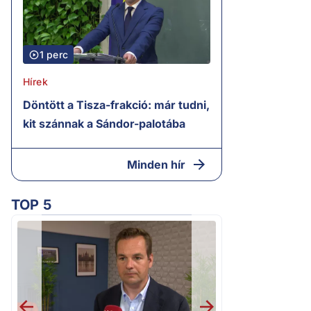
1 perc
Hírek
Döntött a Tisza-frakció: már tudni,
kit szánnak a Sándor-palotába
Minden hír
TOP 5
2.
Kioktató hangne
Magyar Péter a vá
riportere felé