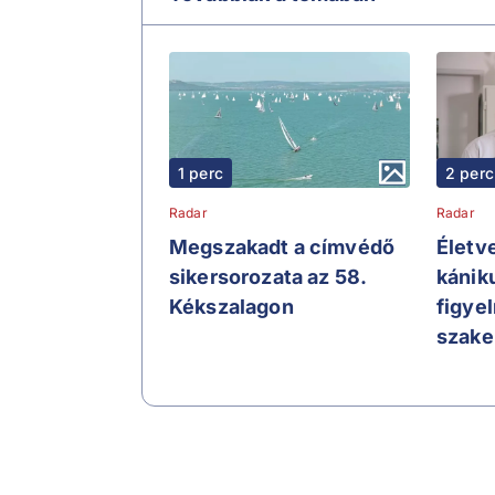
1 perc
2 perc
Radar
Radar
Megszakadt a címvédő
Életve
sikersorozata az 58.
kániku
Kékszalagon
figye
szak