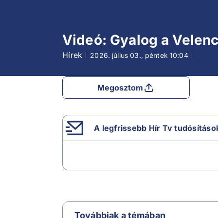
Videó: Gyalog a Velen
Hírek
2026. július 03., péntek
10:04
Megosztom
A legfrissebb Hír Tv tudósításo
Továbbiak a témában