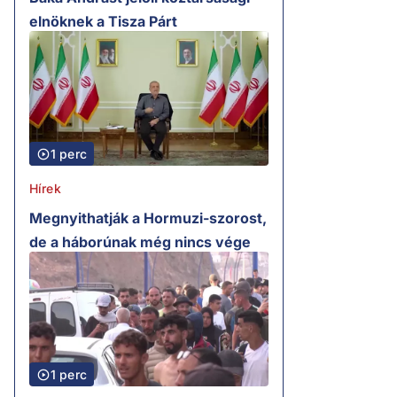
elnöknek a Tisza Párt
1 perc
Hírek
Megnyithatják a Hormuzi-szorost,
de a háborúnak még nincs vége
1 perc