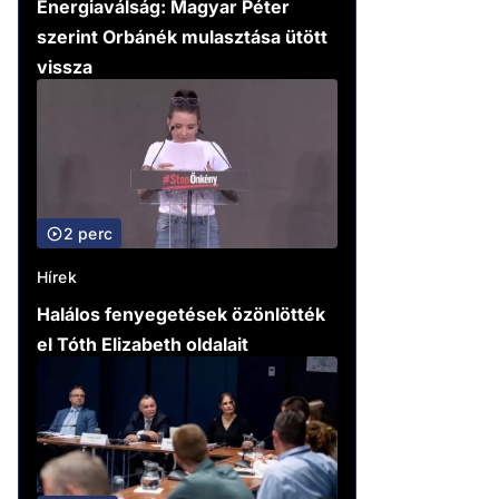
Energiaválság: Magyar Péter
szerint Orbánék mulasztása ütött
vissza
2 perc
Hírek
Halálos fenyegetések özönlötték
el Tóth Elizabeth oldalait