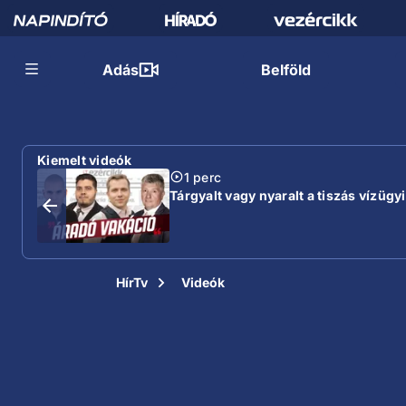
Adás
Belföld
Kiemelt videók
1 perc
Tárgyalt vagy nyaralt a tiszás vízügyi
HírTv
Videók