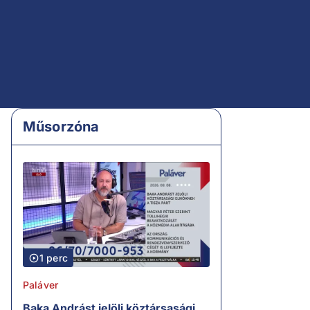
Műsorzóna
1 perc
Paláver
Baka Andrást jelöli köztársasági