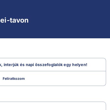
cei-tavon
k, interjúk és napi összefoglalók egy helyen!
Feliratkozom