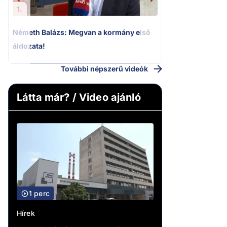
1.
Németh Balázs: Megvan a kormány első
áldozata!
További népszerű videók
Látta már? / Video ajánló
1 perc
Hírek