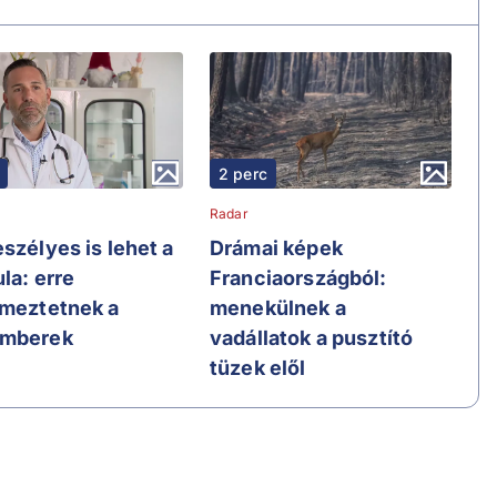
2 perc
Radar
szélyes is lehet a
Drámai képek
la: erre
Franciaországból:
lmeztetnek a
menekülnek a
emberek
vadállatok a pusztító
tüzek elől