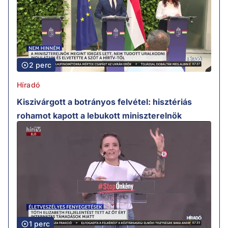
2 perc
Híradó
Kiszivárgott a botrányos felvétel: hisztériás
rohamot kapott a lebukott miniszterelnök
1 perc