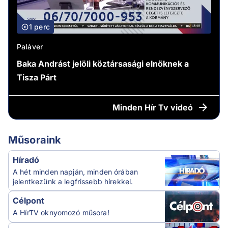
1 perc
Paláver
Baka Andrást jelöli köztársasági elnöknek a
Tisza Párt
Minden
Hír Tv videó
Műsoraink
Híradó
A hét minden napján, minden órában
jelentkezünk a legfrissebb hírekkel.
Célpont
A HírTV oknyomozó műsora!