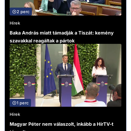
2 perc
Hírek
Baka András miatt támadják a Tiszát: kemény
szavakkal reagáltak a pártok
1 perc
Hírek
Magyar Péter nem válaszolt, inkább a HírTV-t