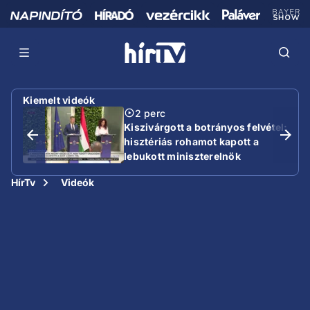
Kiemelt videók
2 perc
Kiszivárgott a botrányos felvétel:
hisztériás rohamot kapott a
lebukott miniszterelnök
HírTv
Videók