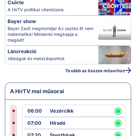
Csörte
A HírTV politikai vitaműsora.
Bayer show
Bayer Zsolt megmondja! Az osztás itt nem
matematika! Mindenki megkapja a
magáét!
Láncreakció
Válságok és metszéspontok
Tovább az összes műsorhoz
A HírTV mai műsorai
06:00
Vezércikk
07:00
Híradó
07:20
Sporthírek