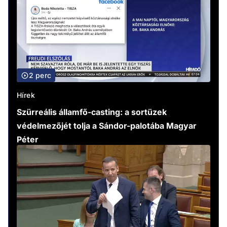
2 perc
Hírek
Szürreális államfő-casting: a sortüzek
védelmezőjét tolja a Sándor-palotába Magyar
Péter