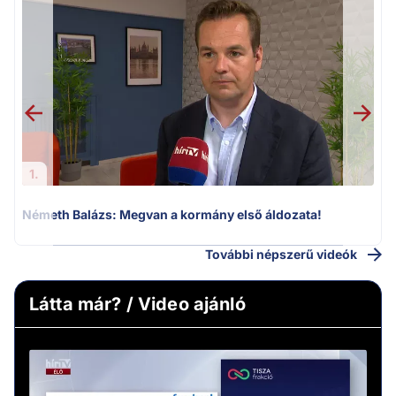
H
1.
Németh Balázs: Megvan a kormány első áldozata!
További népszerű videók
Látta már? / Video ajánló