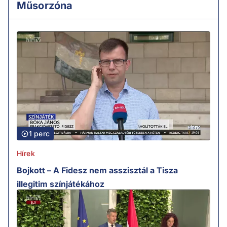
Műsorzóna
1 perc
Hírek
Bojkott – A Fidesz nem asszisztál a Tisza
illegitim színjátékához