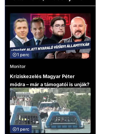
1 perc
Monitor
Kríziskezelés Magyar Péter
módra – már a támogatói is unják?
1 perc