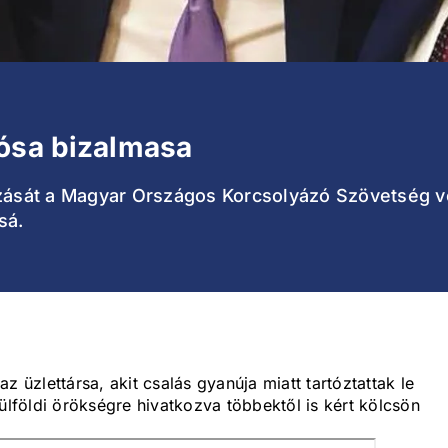
Kósa bizalmasa
zását a Magyar Országos Korcsolyázó Szövetség vez
sá.
z üzlettársa, akit csalás gyanúja miatt tartóztattak le
ülföldi örökségre hivatkozva többektől is kért kölcsön