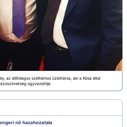
y, az állítólagos szélhámos üzlettársa, aki a Kósa által
yázószövetség ügyvezetője
engeri nő hazahozatala