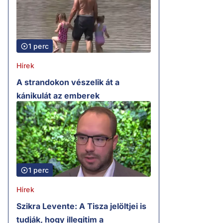
1 perc
Hírek
A strandokon vészelik át a
kánikulát az emberek
1 perc
Hírek
Szikra Levente: A Tisza jelöltjei is
tudják, hogy illegitim a