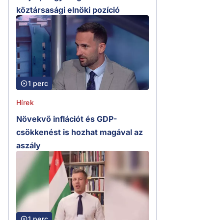
köztársasági elnöki pozíció
1 perc
Hírek
Növekvő inflációt és GDP-
csökkenést is hozhat magával az
aszály
1 perc