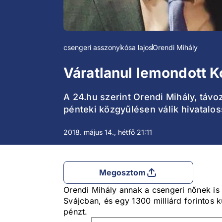
csengeri asszony
kósa lajos
Orendi Mihály
Váratlanul lemondott 
A 24.hu szerint Orendi Mihály, távo
pénteki közgyűlésen válik hivatalos
2018. május 14., hétfő 21:11
Megosztom
Orendi Mihály annak a csengeri nőnek is a
Svájcban, és egy 1300 milliárd forintos k
pénzt.