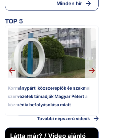
Minden hír
TOP 5
2.
Kétségbeesett ca
Polgár Judit és 
volt főbíró a me
1.
Kormánypárti közszereplők és szakmai
szervezetek támadják Magyar Pétert a
közmédia befolyásolása miatt
További népszerű videók
Látta már? / Video ajánló