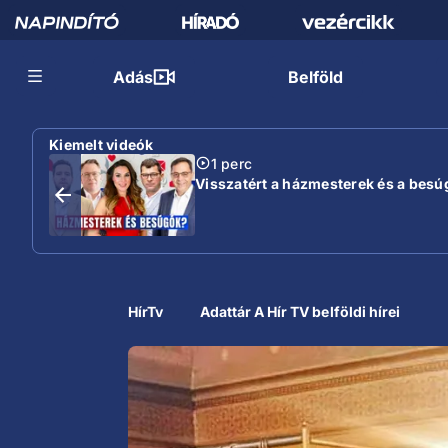
Adás
Belföld
Kiemelt videók
1 perc
Visszatért a házmesterek és a besú
HírTv
Adattár A Hír TV belföldi hírei