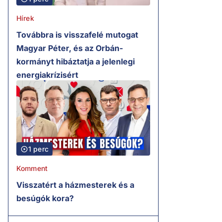
Hírek
Továbbra is visszafelé mutogat
Magyar Péter, és az Orbán-
kormányt hibáztatja a jelenlegi
energiakrízisért
1 perc
Komment
Visszatért a házmesterek és a
besúgók kora?