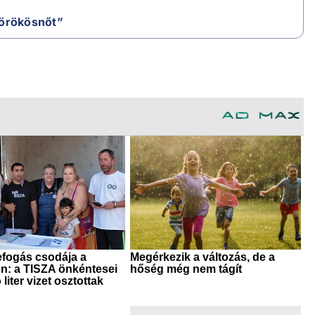
„örökösnőt”