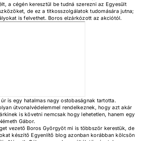
lt, a cégén keresztül be tudná szerezni az Egyesült
közöket, de ez a titkosszolgálatok tudomására jutna;
yokat is felvethet. Boros elzárkózott az akciótól.
 úr is egy hatalmas nagy ostobaságnak tartotta.
olyan útvonalvédelemmel rendelkeznek, hogy azt akár
rkinek is követni nemcsak hogy lehetetlen, hanem egy
i Németh Gábor.
get vezető Boros Györgyöt mi is többször kerestük, de
sokat készítő Egyenlítő blog azonban korábban kölcsön