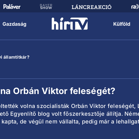
Gazdaság
Külföld
i államtitkár?
na Orbán Viktor feleségét?
ltették volna szocialisták Orbán Viktor feleségét, 
ő Egyenlítő blog volt főszerkesztője állítja. Ném
l kapta, de végül nem vállalta, pedig már a lehal