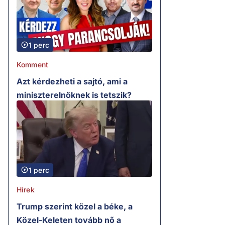
1 perc
Komment
Azt kérdezheti a sajtó, ami a
miniszterelnöknek is tetszik?
1 perc
Hírek
Trump szerint közel a béke, a
Közel-Keleten tovább nő a