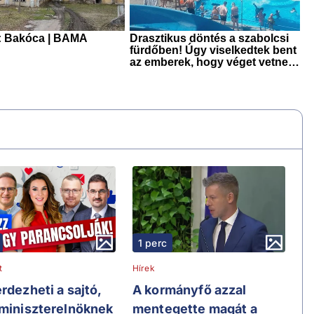
1 perc
t
Hírek
rdezheti a sajtó,
A kormányfő azzal
 miniszterelnöknek
mentegette magát a