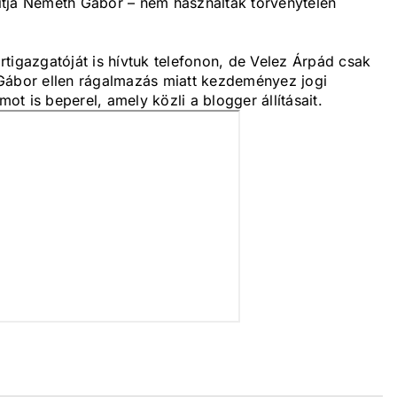
llítja Németh Gábor – nem használták törvénytelen
tigazgatóját is hívtuk telefonon, de Velez Árpád csak
Gábor ellen rágalmazás miatt kezdeményez jogi
mot is beperel, amely közli a blogger állításait.