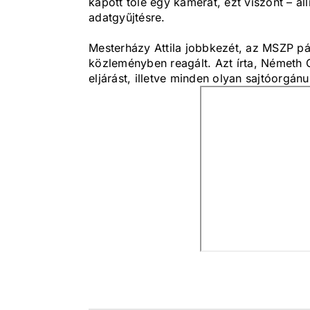
kapott tőle egy kamerát, ezt viszont – á
adatgyűjtésre.
Mesterházy Attila jobbkezét, az MSZP pár
közleményben reagált. Azt írta, Németh 
eljárást, illetve minden olyan sajtóorgánu