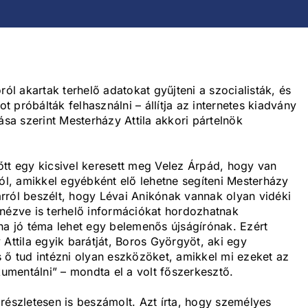
ról akartak terhelő adatokat gyűjteni a szocialisták, és
ot próbálták felhasználni – állítja az internetes kiadvány
a szerint Mesterházy Attila akkori pártelnök
őtt egy kicsivel keresett meg Velez Árpád, hogy van
l, amikkel egyébként elő lehetne segíteni Mesterházy
rról beszélt, hogy Lévai Anikónak vannak olyan vidéki
 nézve is terhelő információkat hordozhatnak
 jó téma lehet egy belemenős újságírónak. Ezért
tila egyik barátját, Boros Györgyöt, aki egy
 ő tud intézni olyan eszközöket, amikkel mi ezeket az
kumentálni” – mondta el a volt főszerkesztő.
részletesen is beszámolt. Azt írta, hogy személyes