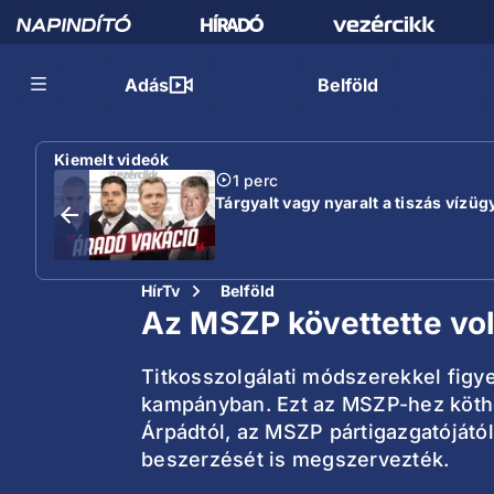
Adás
Belföld
Kiemelt videók
1 perc
Tárgyalt vagy nyaralt a tiszás vízügy
HírTv
Belföld
Az MSZP követtette vol
Titkosszolgálati módszerekkel figye
kampányban. Ezt az MSZP-hez köthet
Árpádtól, az MSZP pártigazgatójátó
beszerzését is megszervezték.