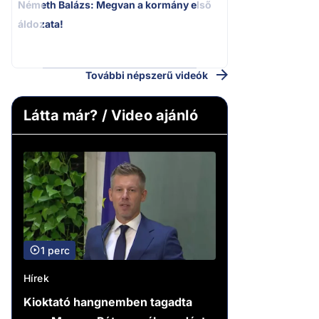
Németh Balázs: Megvan a kormány első
Kioktató hangne
áldozata!
Magyar Péter a vá
riportere felé
További népszerű videók
Látta már? / Video ajánló
1 perc
Hírek
Kioktató hangnemben tagadta