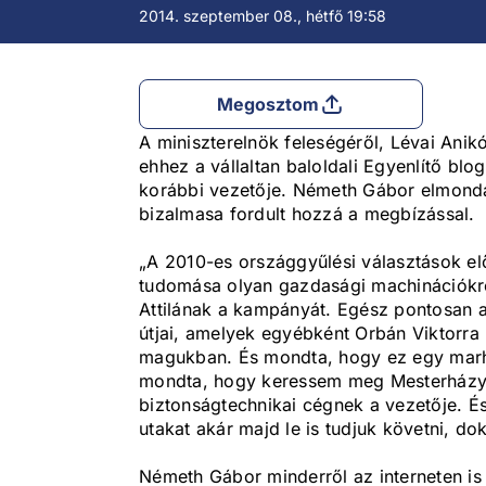
2014. szeptember 08., hétfő 19:58
Megosztom
A miniszterelnök feleségéről, Lévai Anikó
ehhez a vállaltan baloldali Egyenlítő blog
korábbi vezetője. Németh Gábor elmondás
bizalmasa fordult hozzá a megbízással.
„A 2010-es országgyűlési választások el
tudomása olyan gazdasági machinációkró
Attilának a kampányát. Egész pontosan a
útjai, amelyek egyébként Orbán Viktorra
magukban. És mondta, hogy ez egy marha
mondta, hogy keressem meg Mesterházy At
biztonságtechnikai cégnek a vezetője. És
utakat akár majd le is tudjuk követni, do
Németh Gábor minderről az interneten is 