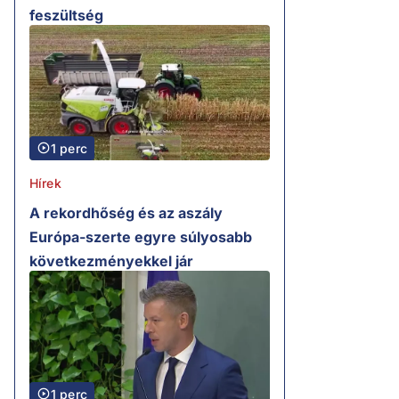
feszültség
1 perc
Hírek
A rekordhőség és az aszály
Európa-szerte egyre súlyosabb
következményekkel jár
1 perc