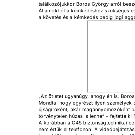
találkozójukkor Boros György arról beszé
Államokból a kémkedéshez szükséges esz
a követés és a kémkedés pedig jogi aggál
„Az ötletet ugyanúgy, ahogy én is, Boros
Mondta, hogy egyrészt ilyen személyek 
újságíróként, akár magánnyomozóként bá
törvénytelen húzás is lenne” – fejtette k
A korábban a G4S biztonságtechnikai cé
nem értük el telefonon. A videóbejátszá