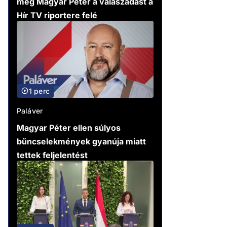
meg Magyar Péter a válaszadást a
Hír TV riportere felé
1 perc
Paláver
Magyar Péter ellen súlyos
bűncselekmények gyanúja miatt
tettek feljelentést