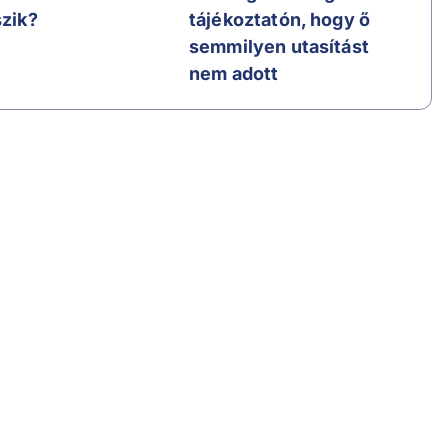
szik?
tájékoztatón, hogy ő
semmilyen utasítást
nem adott