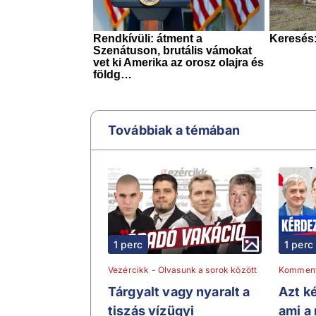
Továbbiak a témában
1 perc
1 perc
Vezércikk - Olvasunk a sorok között
Kommen
Tárgyalt vagy nyaralt a
Azt ké
tiszás vízügyi
ami a