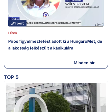
1 perc
Hírek
Piros figyelmeztetést adott ki a HungaroMet, de
a lakosság felkészült a kánikulára
Minden hír
TOP 5
A