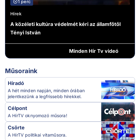
1 perc
Hírek
A közéleti kultúra védelmét kéri az államfőtől
Tényi István
Minden
Hír Tv videó
Műsoraink
Híradó
A hét minden napján, minden órában
jelentkezünk a legfrissebb hírekkel.
Célpont
A HírTV oknyomozó műsora!
Csörte
A HírTV politikai vitaműsora.