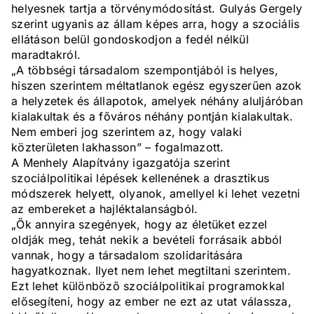
helyesnek tartja a törvénymódosítást. Gulyás Gergely
szerint ugyanis az állam képes arra, hogy a szociális
ellátáson belül gondoskodjon a fedél nélkül
maradtakról.
„A többségi társadalom szempontjából is helyes,
hiszen szerintem méltatlanok egész egyszerűen azok
a helyzetek és állapotok, amelyek néhány aluljáróban
kialakultak és a főváros néhány pontján kialakultak.
Nem emberi jog szerintem az, hogy valaki
közterületen lakhasson” – fogalmazott.
A Menhely Alapítvány igazgatója szerint
szociálpolitikai lépések kellenének a drasztikus
módszerek helyett, olyanok, amellyel ki lehet vezetni
az embereket a hajléktalanságból.
„Ők annyira szegények, hogy az életüket ezzel
oldják meg, tehát nekik a bevételi forrásaik abból
vannak, hogy a társadalom szolidaritására
hagyatkoznak. Ilyet nem lehet megtiltani szerintem.
Ezt lehet különböző szociálpolitikai programokkal
elősegíteni, hogy az ember ne ezt az utat válassza,