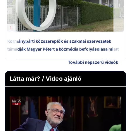
1.
Kormánypárti közszereplők és szakmai szervezetek
támadják Magyar Pétert a közmédia befolyásolása miatt
További népszerű videók
Látta már? / Video ajánló