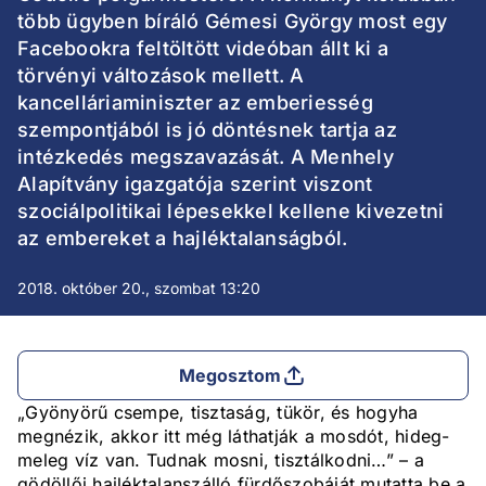
több ügyben bíráló Gémesi György most egy
Facebookra feltöltött videóban állt ki a
törvényi változások mellett. A
kancelláriaminiszter az emberiesség
szempontjából is jó döntésnek tartja az
intézkedés megszavazását. A Menhely
Alapítvány igazgatója szerint viszont
szociálpolitikai lépesekkel kellene kivezetni
az embereket a hajléktalanságból.
2018. október 20., szombat 13:20
Megosztom
„Gyönyörű csempe, tisztaság, tükör, és hogyha
megnézik, akkor itt még láthatják a mosdót, hideg-
meleg víz van. Tudnak mosni, tisztálkodni…” – a
gödöllői hajléktalanszálló fürdőszobáját mutatta be a