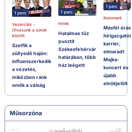
1 perc
1 perc
1 perc
Komment
Hírek
Vezércikk -
Másfél órás
Olvasunk a sorok
Hatalmas tűz
hírigazgatói
között
pusztít
karrier,
Szelfik a
Székesfehérvár
elmaradt
süllyedő hajón:
határában, több
Majka-
influenszerkedik
ház leégett
koncert és
a vezetés,
újabb
miközben ránk
elnökjelölt
omlik a válság
Műsorzóna