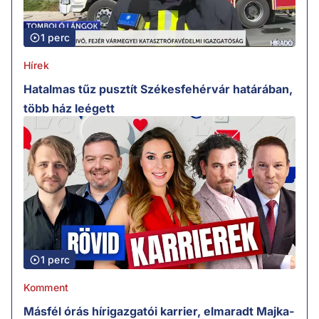
1 perc
Hírek
Hatalmas tűz pusztít Székesfehérvár határában,
több ház leégett
1 perc
Komment
Másfél órás hírigazgatói karrier, elmaradt Majka-