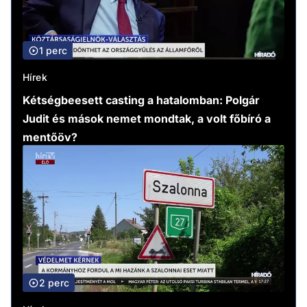
1 perc
Hírek
Kétségbeesett casting a hatalomban: Polgár
Judit és mások nemet mondtak, a volt főbíró a
mentőöv?
2 perc