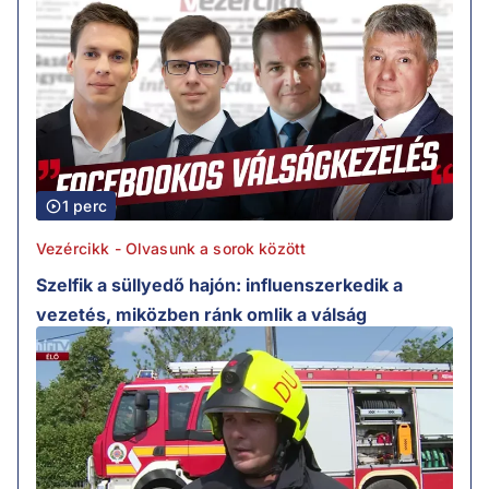
1 perc
Vezércikk - Olvasunk a sorok között
Szelfik a süllyedő hajón: influenszerkedik a
vezetés, miközben ránk omlik a válság