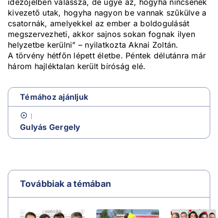
idézőjelben válassza, de ugye az, hogyha nincsenek
kivezető utak, hogyha nagyon be vannak szűkülve a
csatornák, amelyekkel az ember a boldogulását
megszervezheti, akkor sajnos sokan fognak ilyen
helyzetbe kerülni” – nyilatkozta Aknai Zoltán.
A törvény hétfőn lépett életbe. Péntek délutánra már
három hajléktalan került bíróság elé.
Témához ajánljuk
Gulyás Gergely
Továbbiak a témában