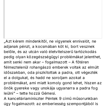
„Azt kérem mindenkitől, ne vigyenek ennivalót, ne
adjanak pénzt, a kocsmában köt ki, bort vesznek
belőle, és az utcán való életvitelszerű tartózkodás
pedig olyan közegészségügyi problémákat jelenthet,
amit senki nem akar – fogalmazott – A főtéren
félmeztelenül rohangászó emberek voltak az elmúlt
időszakban, oda piszkítottak a padra, ott végezték
el a dolgukat, és hadd ne soroljam azokat a
problémákat, ami miatt komoly gond lehet, hiszen az
önök gyereke vagy unokája ugyanarra a padra fog
leülni” – tette hozzá Gémesi.
A kancelláriaminiszter Péntek 9 című műsorunkban
úgy fogalmazott: az emberiesség szempontjából is