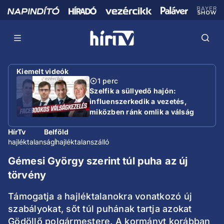
Kiemelt videók
1 perc
Szelfik a süllyedő hajón:
influenszerkedik a vezetés,
miközben ránk omlik a válság
HírTv
Belföld
hajléktalanság
hajléktalanszálló
Gémesi György szerint túl puha az új
törvény
Támogatja a hajléktalanokra vonatkozó új
szabályokat, sőt túl puhának tartja azokat
Gödöllő polgármestere. A kormányt korábban