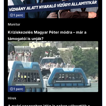
1 perc
Monitor
Kríziskezelés Magyar Péter módra – már a
támogatói is unják?
1 perc
Hírek