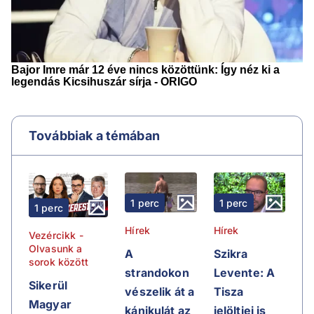
Továbbiak a témában
1 perc
1 perc
1 perc
Hírek
Hírek
Vezércikk -
Olvasunk a
A
Szikra
sorok között
strandokon
Levente: A
Sikerül
vészelik át a
Tisza
Magyar
kánikulát az
jelöltjei is