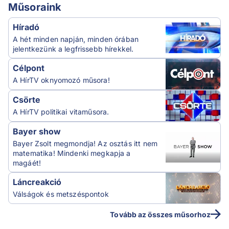
Műsoraink
Híradó
A hét minden napján, minden órában
jelentkezünk a legfrissebb hírekkel.
Célpont
A HírTV oknyomozó műsora!
Csörte
A HírTV politikai vitaműsora.
Bayer show
Bayer Zsolt megmondja! Az osztás itt nem
matematika! Mindenki megkapja a
magáét!
Láncreakció
Válságok és metszéspontok
Tovább az összes műsorhoz