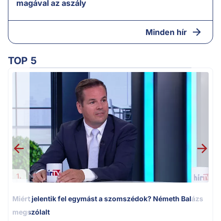
magával az aszály
Minden hír
TOP 5
M
k
1.
Miért jelentik fel egymást a szomszédok? Németh Balázs
megszólalt