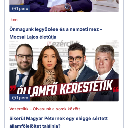
1 perc
Ikon
Önmagunk legyőzése és a nemzeti mez –
Mocsai Lajos életútja
1 perc
Vezércikk - Olvasunk a sorok között
Sikerül Magyar Péternek egy eléggé sértett
államfőjelöltet találnia?