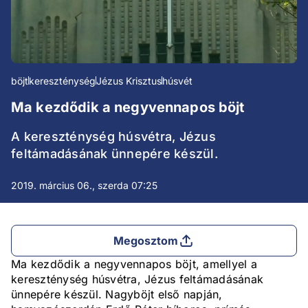
böjt
kereszténység
Jézus Krisztus
húsvét
Ma kezdődik a negyvennapos böjt
A kereszténység húsvétra, Jézus
feltámadásának ünnepére készül.
2019. március 06., szerda 07:25
Megosztom
Ma kezdődik a negyvennapos böjt, amellyel a
kereszténység húsvétra, Jézus feltámadásának
ünnepére készül. Nagyböjt első napján,