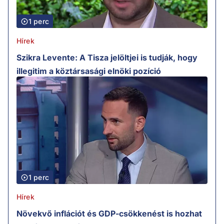
1 perc
Hírek
Szikra Levente: A Tisza jelöltjei is tudják, hogy
illegitim a köztársasági elnöki pozíció
1 perc
Hírek
Növekvő inflációt és GDP-csökkenést is hozhat