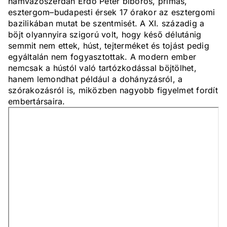
hamvazószerdán Erdő Péter bíboros, prímás,
esztergom–budapesti érsek 17 órakor az esztergomi
bazilikában mutat be szentmisét. A XI. századig a
böjt olyannyira szigorú volt, hogy késő délutánig
semmit nem ettek, húst, tejterméket és tojást pedig
egyáltalán nem fogyasztottak. A modern ember
nemcsak a hústól való tartózkodással böjtölhet,
hanem lemondhat például a dohányzásról, a
szórakozásról is, miközben nagyobb figyelmet fordít
embertársaira.