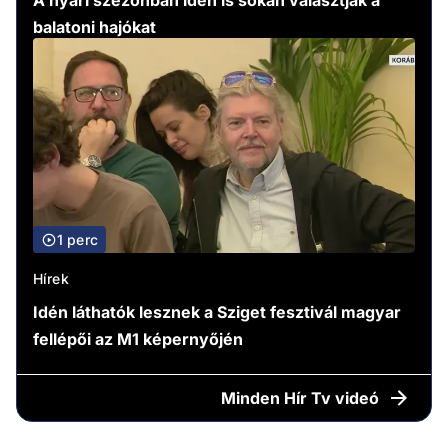
A nyári szezonban idén is sokan választják a
balatoni hajókat
1 perc
Hírek
Idén láthatók lesznek a Sziget fesztivál magyar
fellépői az M1 képernyőjén
Minden
Hír Tv videó