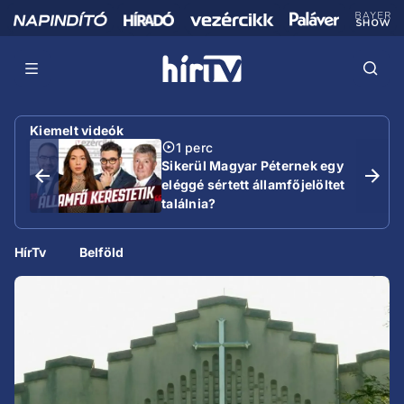
Kiemelt videók
1 perc
Sikerül Magyar Péternek egy
eléggé sértett államfőjelöltet
találnia?
HírTv
Belföld