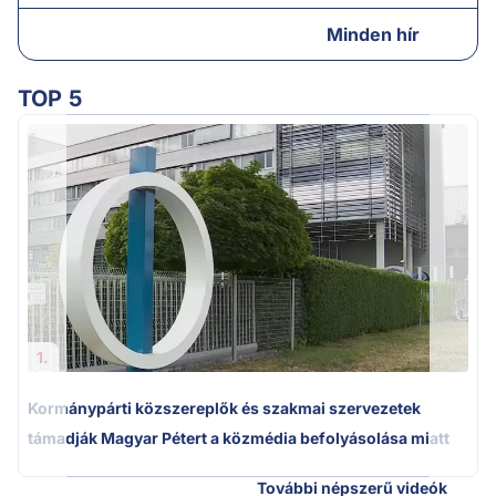
Minden hír
TOP 5
A
1.
Kormánypárti közszereplők és szakmai szervezetek
támadják Magyar Pétert a közmédia befolyásolása miatt
További népszerű videók