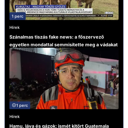
1 perc
Hírek
Szánalmas tiszás fake news: a főszervező
egyetlen mondattal semmisítette meg a vádakat
1 perc
Hírek
Hamu, láva és gázok: ismét kitört Guatemala