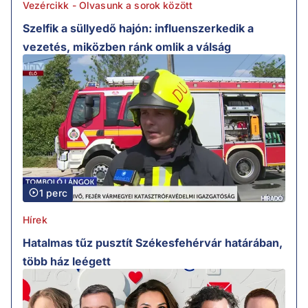
Vezércikk - Olvasunk a sorok között
Szelfik a süllyedő hajón: influenszerkedik a
vezetés, miközben ránk omlik a válság
1 perc
Hírek
Hatalmas tűz pusztít Székesfehérvár határában,
több ház leégett