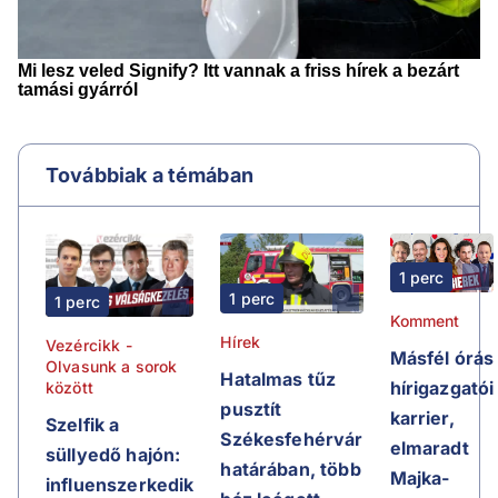
Továbbiak a témában
1 perc
1 perc
1 perc
Komment
Hírek
Vezércikk -
Másfél órás
Olvasunk a sorok
Hatalmas tűz
hírigazgatói
között
pusztít
karrier,
Szelfik a
Székesfehérvár
elmaradt
süllyedő hajón:
határában, több
Majka-
influenszerkedik