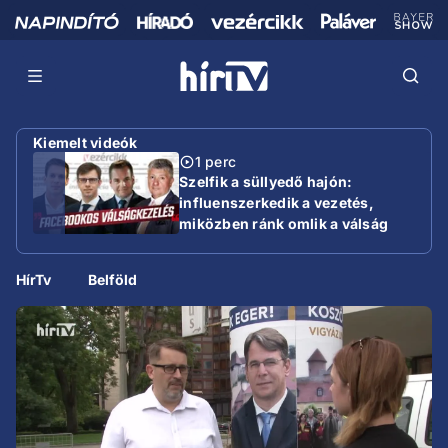
Kiemelt videók
1 perc
Szelfik a süllyedő hajón:
influenszerkedik a vezetés,
miközben ránk omlik a válság
HírTv
Belföld