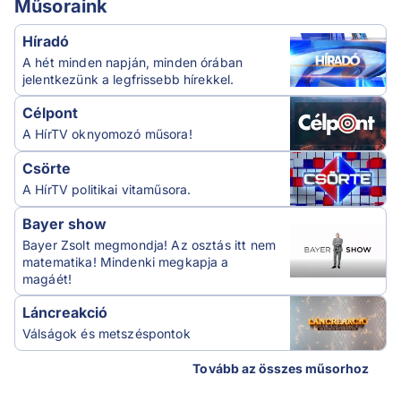
Műsoraink
Híradó
A hét minden napján, minden órában
jelentkezünk a legfrissebb hírekkel.
Célpont
A HírTV oknyomozó műsora!
Csörte
A HírTV politikai vitaműsora.
Bayer show
Bayer Zsolt megmondja! Az osztás itt nem
matematika! Mindenki megkapja a
magáét!
Láncreakció
Válságok és metszéspontok
Tovább az összes műsorhoz