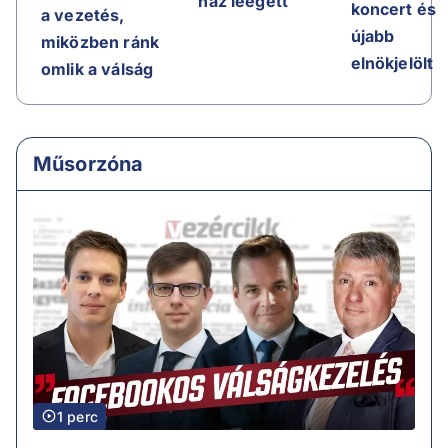
ház leégett
koncert és
a vezetés,
újabb
miközben ránk
elnökjelölt
omlik a válság
Műsorzóna
1 perc