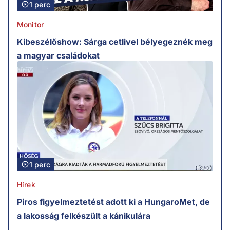
1 perc
Monitor
Kibeszélőshow: Sárga cetlivel bélyegeznék meg
a magyar családokat
1 perc
Hírek
Piros figyelmeztetést adott ki a HungaroMet, de
a lakosság felkészült a kánikulára