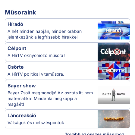
Műsoraink
Híradó
A hét minden napján, minden órában
jelentkezünk a legfrissebb hírekkel.
Célpont
A HírTV oknyomozó műsora!
Csörte
A HírTV politikai vitaműsora.
Bayer show
Bayer Zsolt megmondja! Az osztás itt nem
matematika! Mindenki megkapja a
magáét!
Láncreakció
Válságok és metszéspontok
Tovább az összes műsorhoz