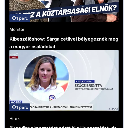
1 perc
Monitor
Kibeszélőshow: Sárga cetlivel bélyegeznék meg
a magyar családokat
1 perc
Hírek
Piros figyelmeztetést adott ki a HungaroMet, de