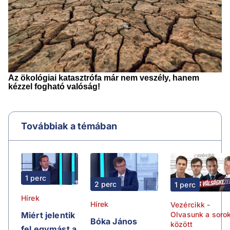
Továbbiak a témában
1 perc
2 perc
1 perc
Hírek
Hírek
Vezércikk -
Olvasunk a soro
Miért jelentik
Bóka János
között
fel egymást a