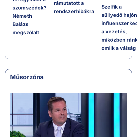
rámutatott a
Szelfik a
szomszédok?
rendszerhibákra
süllyedő hajón
Németh
influenszerke
Balázs
a vezetés,
megszólalt
miközben rán
omlik a válság
Műsorzóna