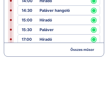
14:00
Híradó
14:30
Paláver hangoló
15:00
Híradó
15:30
Paláver
17:00
Híradó
18:05
Monitor
Összes műsor
19:00
Hírek
19:05
Komment
20:00
Híradó
21:05
Vezércikk
22:00
Híradó
22:30
Ikon Budai Ivettel