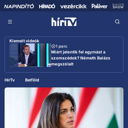
Kiemelt videók
1 perc
Miért jelentik fel egymást a
szomszédok? Németh Balázs
megszólalt
HírTv
Belföld