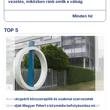
vezetés, miközben ránk omlik a válság
Minden hír
TOP 5
A
1.
Kormánypárti közszereplők és szakmai szervezetek
támadják Magyar Pétert a közmédia befolyásolása miatt