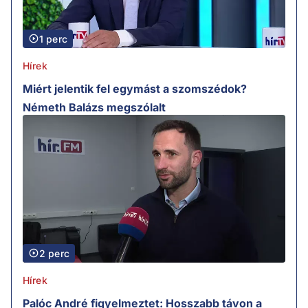
1 perc
Hírek
Miért jelentik fel egymást a szomszédok?
Németh Balázs megszólalt
2 perc
Hírek
Palóc André figyelmeztet: Hosszabb távon a