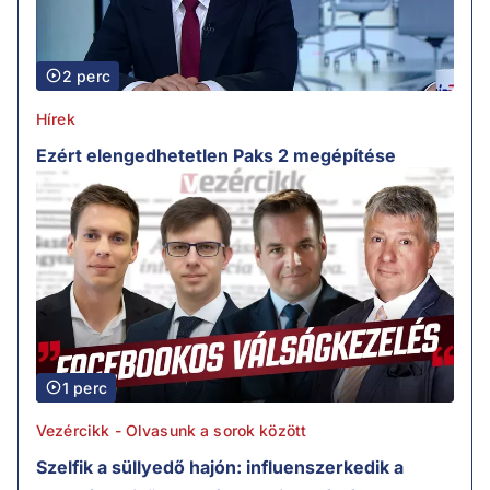
2 perc
Hírek
Ezért elengedhetetlen Paks 2 megépítése
1 perc
Vezércikk - Olvasunk a sorok között
Szelfik a süllyedő hajón: influenszerkedik a