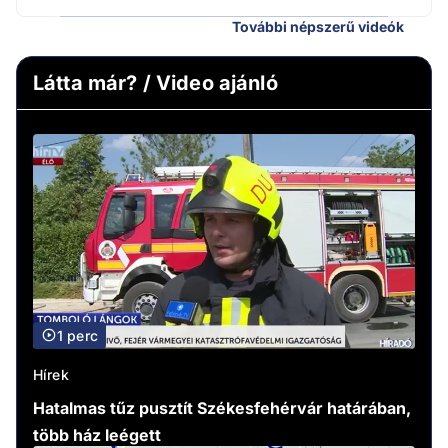
További népszerű videók
Látta már? / Video ajánló
1 perc
Hírek
Hatalmas tűz pusztít Székesfehérvár határában,
több ház leégett