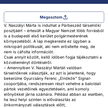
Megosztom
V. Naszályi Márta is indulhat a Párbeszéd társelnöki
posztjáért – értesült a Magyar Nemzet több forrásból
is a budapesti első kerület polgármesterének
környezetéből. A lap megkereste ez ügyben a
mikropárt politikusát, aki nem erősítette meg, de
nem is cáfolta információt.
Csak annyit közölt, kellő időben fogja tájékoztatni a
közvéleményt döntéséről.
– Amennyiben V. Naszályi Mártát valóban
társelnöknek választják, az azt is jelentené, hogy
bekerülne Gyurcsány Ferenc „Elnökök” Signal-
csoportjába, rendszeresen részt vehetne a baloldali
pártok vezetőinek egyeztetésein, ami komoly
előnyökkel járna számára. Például abban az esetben,
ha lesz helyi szinten is előválasztás az
önkormányzati választások előtt,