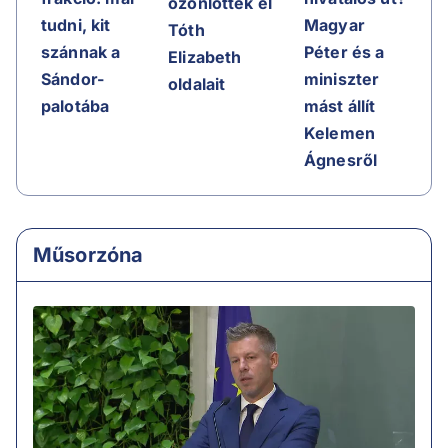
özönlötték el
tudni, kit
Magyar
Tóth
szánnak a
Péter és a
Elizabeth
Sándor-
miniszter
oldalait
palotába
mást állít
Kelemen
Ágnesről
Műsorzóna