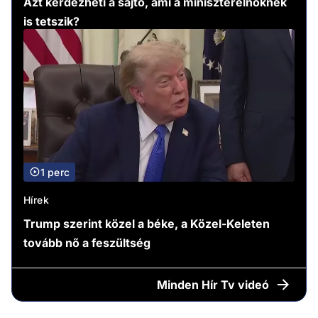
Azt kérdezheti a sajtó, ami a miniszterelnöknek
is tetszik?
1 perc
Hírek
Trump szerint közel a béke, a Közel-Keleten
tovább nő a feszültség
Minden
Hír Tv videó