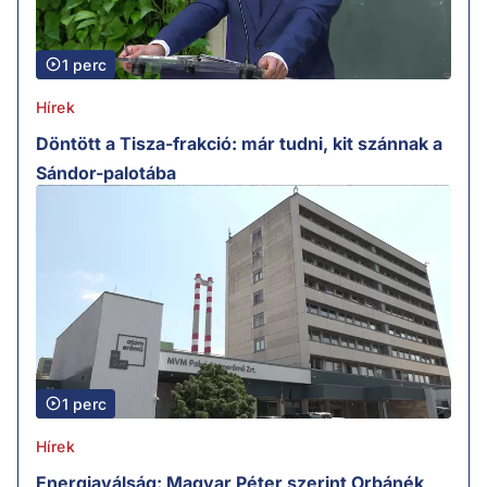
1 perc
Hírek
Döntött a Tisza-frakció: már tudni, kit szánnak a
Sándor-palotába
1 perc
Hírek
Energiaválság: Magyar Péter szerint Orbánék