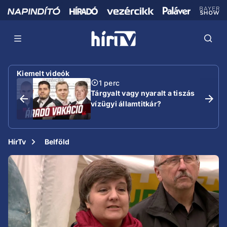
Kiemelt videók
1 perc
Tárgyalt vagy nyaralt a tiszás
vízügyi államtitkár?
HírTv
Belföld