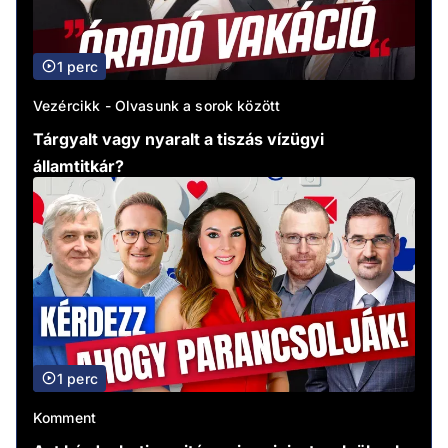
1 perc
Vezércikk - Olvasunk a sorok között
Tárgyalt vagy nyaralt a tiszás vízügyi
államtitkár?
1 perc
Komment