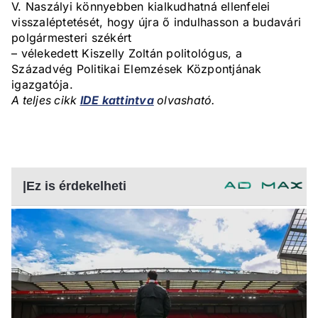
V. Naszályi könnyebben kialkudhatná ellenfelei
visszaléptetését, hogy újra ő indulhasson a budavári
polgármesteri székért
– vélekedett Kiszelly Zoltán politológus, a
Századvég Politikai Elemzések Központjának
igazgatója.
A teljes cikk
IDE kattintva
olvasható.