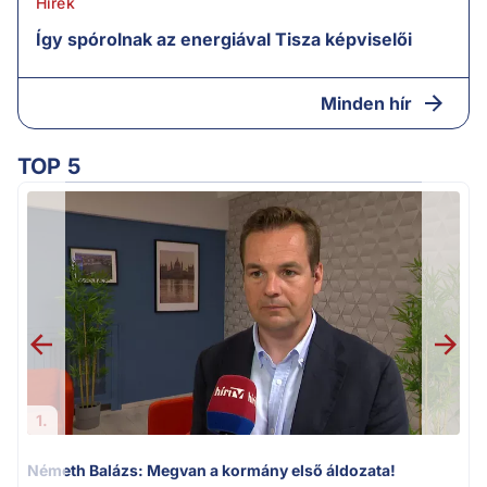
Hírek
Így spórolnak az energiával Tisza képviselői
Minden hír
TOP 5
v
1.
Németh Balázs: Megvan a kormány első áldozata!