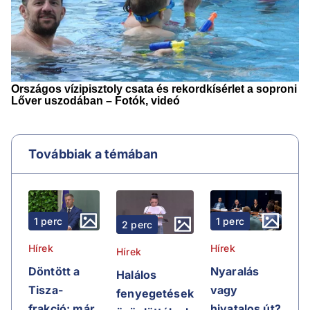
Továbbiak a témában
1 perc
1 perc
2 perc
Hírek
Hírek
Hírek
Döntött a
Nyaralás
Halálos
Tisza-
vagy
fenyegetések
frakció: már
hivatalos út?