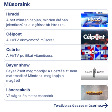
Műsoraink
Híradó
A hét minden napján, minden órában
jelentkezünk a legfrissebb hírekkel.
Célpont
A HírTV oknyomozó műsora!
Csörte
A HírTV politikai vitaműsora.
Bayer show
Bayer Zsolt megmondja! Az osztás itt nem
matematika! Mindenki megkapja a
magáét!
Láncreakció
Válságok és metszéspontok
Tovább az összes műsorhoz