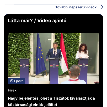
További népszerű videók
Látta már? / Video ajánló
1 perc
Hírek
Nagy bejelentés jöhet a Tiszától: kiválasztják a
köztársasági elnök-jelöltet