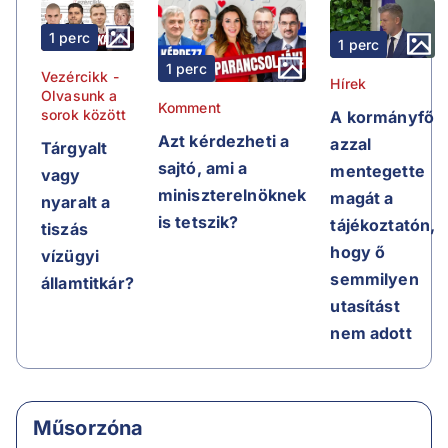
1 perc
1 perc
1 perc
Vezércikk -
Hírek
Olvasunk a
Komment
sorok között
A kormányfő
Azt kérdezheti a
azzal
Tárgyalt
sajtó, ami a
mentegette
vagy
miniszterelnöknek
magát a
nyaralt a
is tetszik?
tájékoztatón,
tiszás
hogy ő
vízügyi
semmilyen
államtitkár?
utasítást
nem adott
Műsorzóna