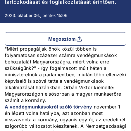
tartózkodását és foglalkoztatását érintően.
2023. október 06., péntek 15:06
Megosztom
"Miért propagálják önök közül többen is
folyamatosan százezer számra vendégmunkások
behozatalát Magyarországra, miért volna erre
szükségünk?" - így fogalmazott múlt héten a
miniszterelnök a parlamentben, miután több ellenzéki
képviselő is szóvá tette a vendégmunkások
alkalmazását hazánkban. Orbán Viktor kiemelte:
Magyarországon elsősorban a magyar munkaerőre
számít a kormány.
A vendégmunkásokról szóló törvény
november 1-
én lépett volna hatályba, azt azonban most
visszavonta a kormány, ugyanis egy új, az eredetinél
szigorúbb változatot készítenek. A Nemzetgazdasági