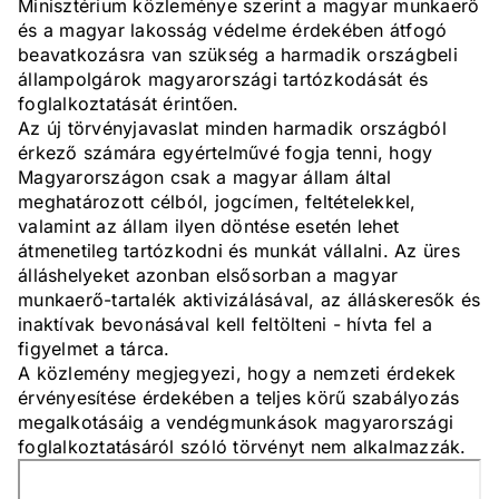
Minisztérium közleménye szerint a magyar munkaerő
és a magyar lakosság védelme érdekében átfogó
beavatkozásra van szükség a harmadik országbeli
állampolgárok magyarországi tartózkodását és
foglalkoztatását érintően.
Az új törvényjavaslat minden harmadik országból
érkező számára egyértelművé fogja tenni, hogy
Magyarországon csak a magyar állam által
meghatározott célból, jogcímen, feltételekkel,
valamint az állam ilyen döntése esetén lehet
átmenetileg tartózkodni és munkát vállalni. Az üres
álláshelyeket azonban elsősorban a magyar
munkaerő-tartalék aktivizálásával, az álláskeresők és
inaktívak bevonásával kell feltölteni - hívta fel a
figyelmet a tárca.
A közlemény megjegyezi, hogy a nemzeti érdekek
érvényesítése érdekében a teljes körű szabályozás
megalkotásáig a vendégmunkások magyarországi
foglalkoztatásáról szóló törvényt nem alkalmazzák.