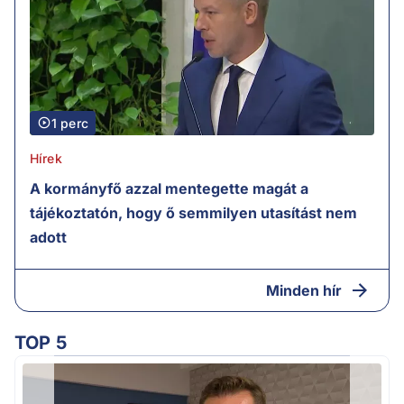
1 perc
Hírek
A kormányfő azzal mentegette magát a
tájékoztatón, hogy ő semmilyen utasítást nem
adott
Minden hír
TOP 5