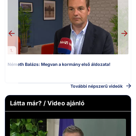
1.
Németh Balázs: Megvan a kormány első áldozata!
v
További népszerű videók
Látta már? / Video ajánló