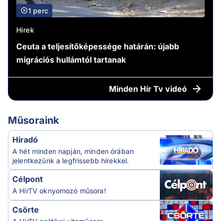
1 perc
Hírek
Ceuta a teljesítőképessége határán: újabb
migrációs hullámtól tartanak
Minden
Hír Tv videó
Műsoraink
Híradó
A hét minden napján, minden órában
jelentkezünk a legfrissebb hírekkel.
Célpont
A HírTV oknyomozó műsora!
Csörte