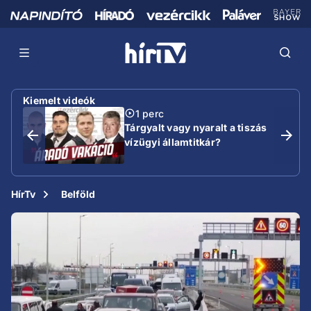
Kiemelt videók
1 perc
Tárgyalt vagy nyaralt a tiszás
vízügyi államtitkár?
HírTv
Belföld