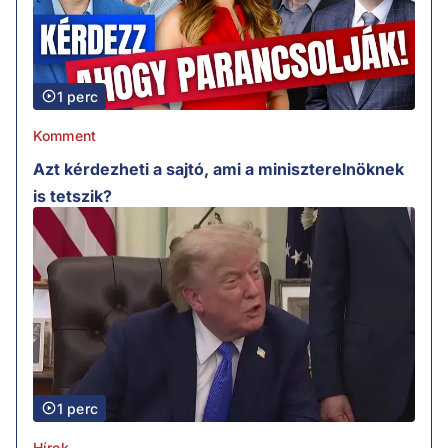
1 perc
Komment
Azt kérdezheti a sajtó, ami a miniszterelnöknek
is tetszik?
1 perc
Hírek