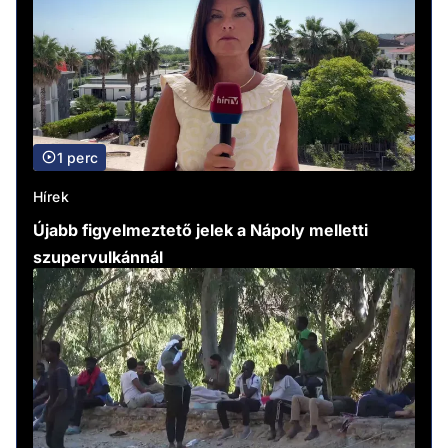
1 perc
Hírek
Újabb figyelmeztető jelek a Nápoly melletti
szupervulkánnál