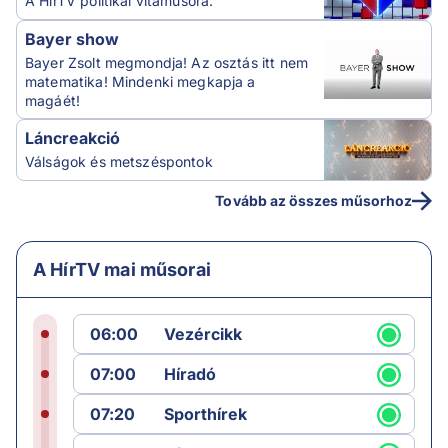
A HírTV politikai vitaműsora.
Bayer show
Bayer Zsolt megmondja! Az osztás itt nem
matematika! Mindenki megkapja a
magáét!
Láncreakció
Válságok és metszéspontok
Tovább az összes műsorhoz
A HírTV mai műsorai
06:00
Vezércikk
07:00
Híradó
07:20
Sporthírek