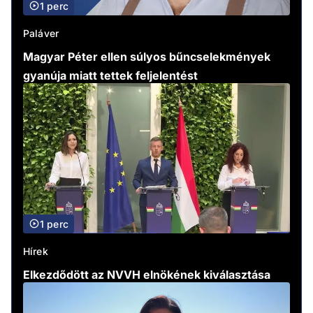
1 perc
Paláver
Magyar Péter ellen súlyos bűncselekmények
gyanúja miatt tettek feljelentést
1 perc
Hírek
Elkezdődött az NVVH elnökének kiválasztása