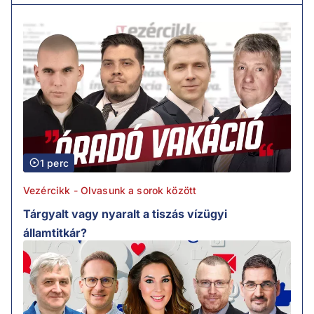
1 perc
Vezércikk - Olvasunk a sorok között
Tárgyalt vagy nyaralt a tiszás vízügyi
államtitkár?