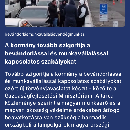
bevándorlás
munkavállalás
vendégmunkás
A kormány tovább szigorítja a
bevándorlással és munkavállalással
kapcsolatos szabályokat
Tovább szigorítja a kormány a bevándorlással
és munkavállalással kapcsolatos szabályokat,
ezért új törvényjavaslatot készít - közölte a
Gazdaságfejlesztési Minisztérium. A tárca
közleménye szerint a magyar munkaerő és a
magyar lakosság védelme érdekében átfogó
beavatkozásra van szükség a harmadik
országbeli állampolgárok magyarországi