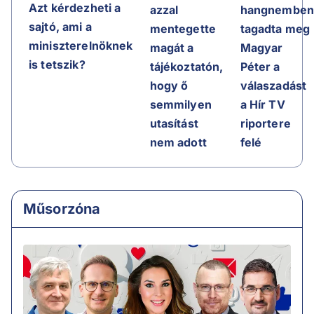
Azt kérdezheti a
azzal
hangnembe
sajtó, ami a
mentegette
tagadta meg
miniszterelnöknek
magát a
Magyar
is tetszik?
tájékoztatón,
Péter a
hogy ő
válaszadást
semmilyen
a Hír TV
utasítást
riportere
nem adott
felé
Műsorzóna