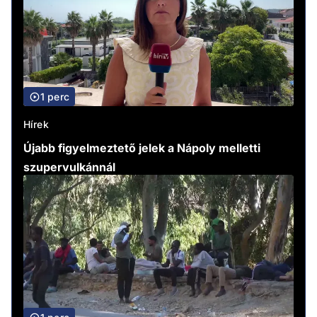
1 perc
Hírek
Újabb figyelmeztető jelek a Nápoly melletti
szupervulkánnál