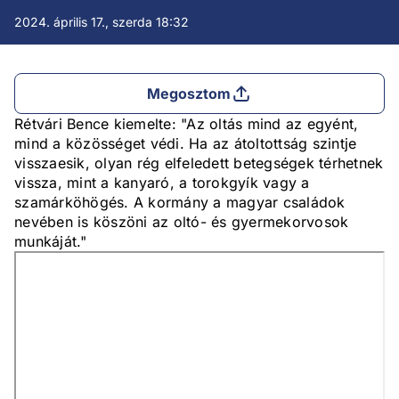
2024. április 17., szerda 18:32
Megosztom
Rétvári Bence kiemelte: "Az oltás mind az egyént,
mind a közösséget védi. Ha az átoltottság szintje
visszaesik, olyan rég elfeledett betegségek térhetnek
vissza, mint a kanyaró, a torokgyík vagy a
szamárköhögés. A kormány a magyar családok
nevében is köszöni az oltó- és gyermekorvosok
munkáját."