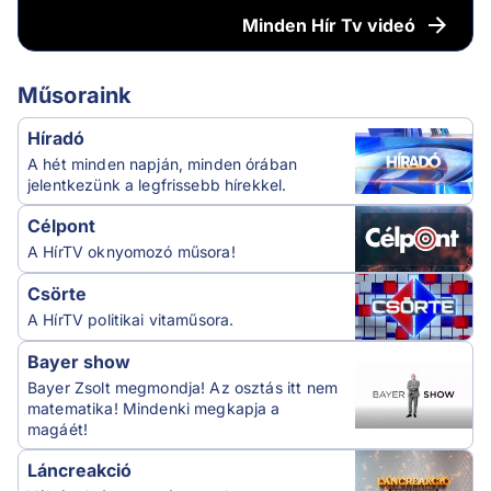
Minden
Hír Tv videó
Műsoraink
Híradó
A hét minden napján, minden órában
jelentkezünk a legfrissebb hírekkel.
Célpont
A HírTV oknyomozó műsora!
Csörte
A HírTV politikai vitaműsora.
Bayer show
Bayer Zsolt megmondja! Az osztás itt nem
matematika! Mindenki megkapja a
magáét!
Láncreakció