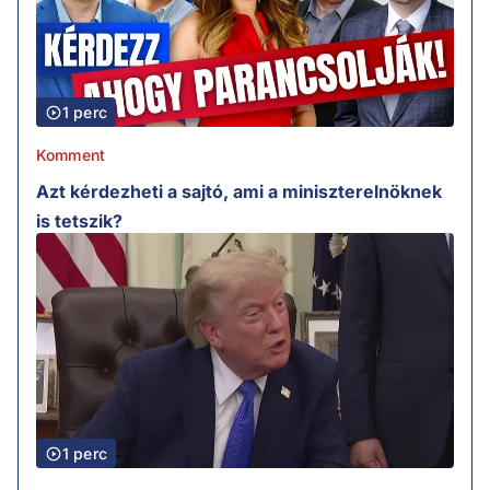
1 perc
Komment
Azt kérdezheti a sajtó, ami a miniszterelnöknek
is tetszik?
1 perc