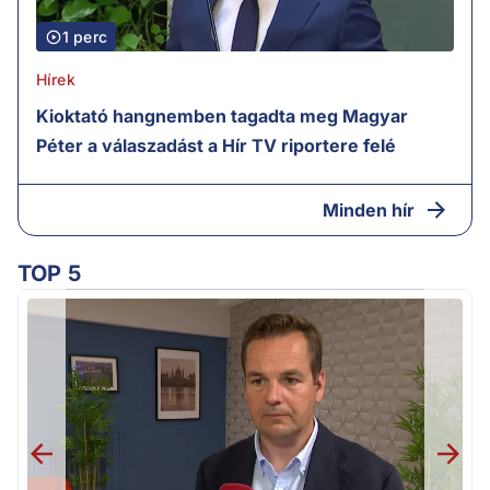
1 perc
Hírek
Kioktató hangnemben tagadta meg Magyar
Péter a válaszadást a Hír TV riportere felé
Minden hír
TOP 5
F