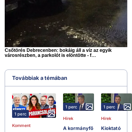
Továbbiak a témában
1 perc
1 perc
1 perc
Hírek
Hírek
Komment
A kormányfő
Kioktató