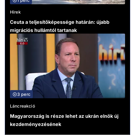
1 perc
Hírek
Ceuta a teljesítőképessége határán: újabb
migrációs hullámtól tartanak
3 perc
Láncreakció
Magyarország is része lehet az ukrán elnök új
kezdeményezésének