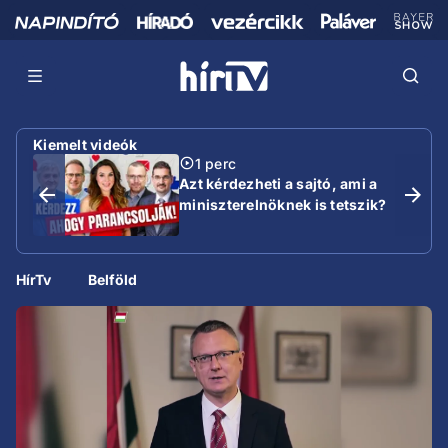
Kiemelt videók
1 perc
Azt kérdezheti a sajtó, ami a
miniszterelnöknek is tetszik?
HírTv
Belföld