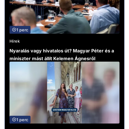
1 perc
Hírek
Nyaralás vagy hivatalos út? Magyar Péter és a
miniszter mást állít Kelemen Ágnesről
1 perc