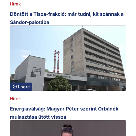
Hírek
Döntött a Tisza-frakció: már tudni, kit szánnak a
Sándor-palotába
1 perc
Hírek
Energiaválság: Magyar Péter szerint Orbánék
mulasztása ütött vissza