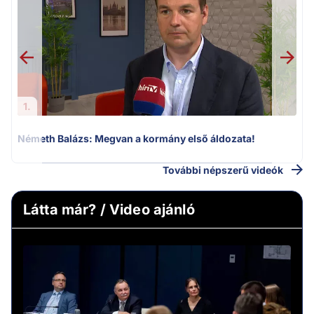
v
1.
Németh Balázs: Megvan a kormány első áldozata!
További népszerű videók
Látta már? / Video ajánló