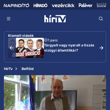
Kiemelt videók
1 perc
Tárgyalt vagy nyaralt a tiszás
vízügyi államtitkár?
HírTv
Belföld