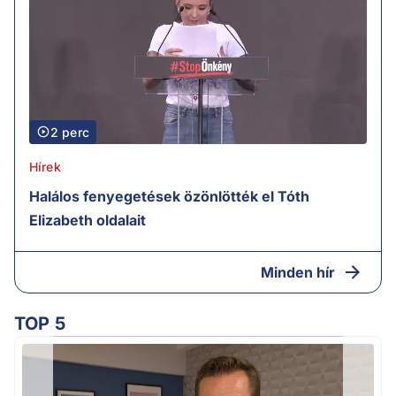
2 perc
Hírek
Halálos fenyegetések özönlötték el Tóth
Elizabeth oldalait
Minden hír
TOP 5