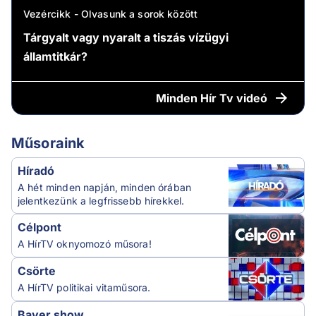
Vezércikk - Olvasunk a sorok között
Tárgyalt vagy nyaralt a tiszás vízügyi
államtitkár?
Minden
Hír Tv videó
Műsoraink
Híradó
A hét minden napján, minden órában
jelentkezünk a legfrissebb hírekkel.
Célpont
A HírTV oknyomozó műsora!
Csörte
A HírTV politikai vitaműsora.
Bayer show