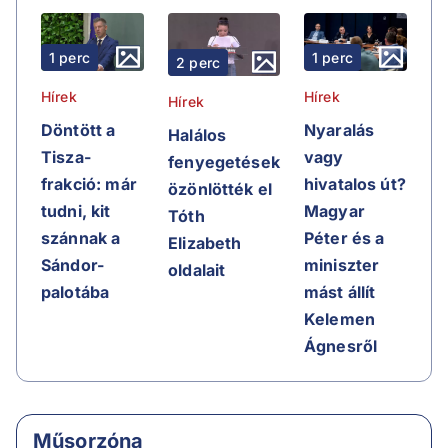
1 perc
1 perc
2 perc
Hírek
Hírek
Hírek
Döntött a
Nyaralás
Halálos
Tisza-
vagy
fenyegetések
frakció: már
hivatalos út?
özönlötték el
tudni, kit
Magyar
Tóth
szánnak a
Péter és a
Elizabeth
Sándor-
miniszter
oldalait
palotába
mást állít
Kelemen
Ágnesről
Műsorzóna