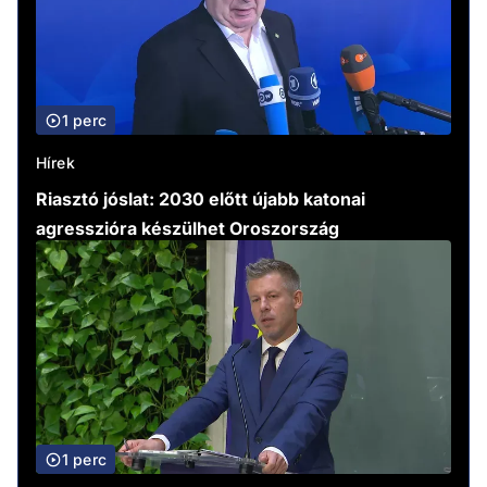
1 perc
Hírek
Riasztó jóslat: 2030 előtt újabb katonai
agresszióra készülhet Oroszország
1 perc