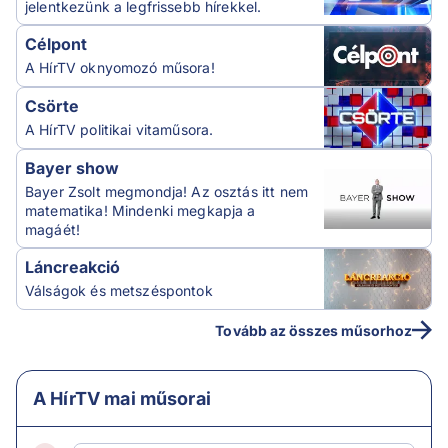
jelentkezünk a legfrissebb hírekkel.
Célpont
A HírTV oknyomozó műsora!
Csörte
A HírTV politikai vitaműsora.
Bayer show
Bayer Zsolt megmondja! Az osztás itt nem
matematika! Mindenki megkapja a
magáét!
Láncreakció
Válságok és metszéspontok
Tovább az összes műsorhoz
A HírTV mai műsorai