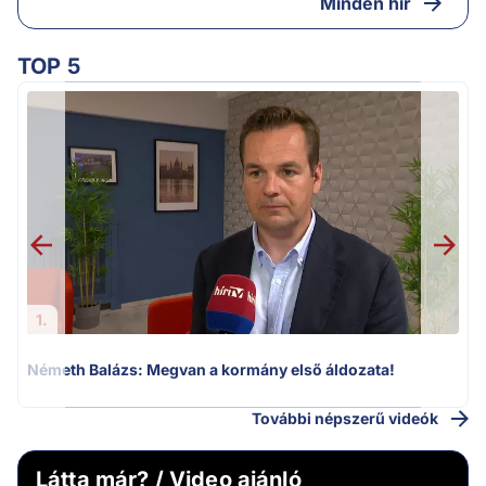
Minden hír
TOP 5
v
1.
Németh Balázs: Megvan a kormány első áldozata!
További népszerű videók
Látta már? / Video ajánló