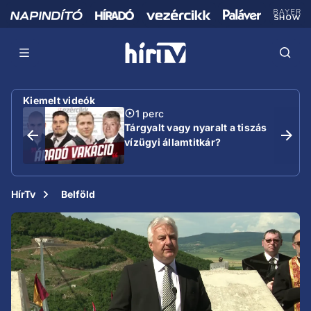
Kiemelt videók
1 perc
Tárgyalt vagy nyaralt a tiszás
vízügyi államtitkár?
HírTv
Belföld