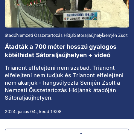
átadó
Nemzeti Összetartozás Hídja
Sátoraljaújhely
Semjén Zsolt
Átadták a 700 méter hosszú gyalogos
kötélhidat Sátoraljaújhelyen + videó
Trianont elfelejteni nem szabad, Trianont
elfelejteni nem tudjuk és Trianont elfelejteni
nem akarjuk - hangsúlyozta Semjén Zsolt a
Nemzeti Összetartozás Hídjának átadóján
Sátoraljaújhelyen.
2024. június 04., kedd 19:08