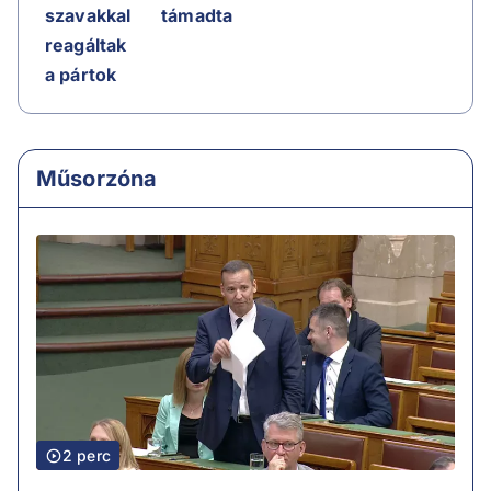
szavakkal
támadta
reagáltak
a pártok
Műsorzóna
2 perc