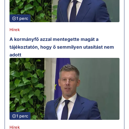
1 perc
Hírek
A kormányfő azzal mentegette magát a
tájékoztatón, hogy ő semmilyen utasítást nem
adott
1 perc
Hírek