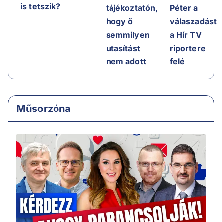
is tetszik?
tájékoztatón,
Péter a
hogy ő
válaszadást
semmilyen
a Hír TV
utasítást
riportere
nem adott
felé
Műsorzóna