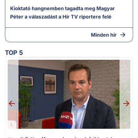
Kioktató hangnemben tagadta meg Magyar
Péter a válaszadást a Hír TV riportere felé
Minden hír
TOP 5
F
1.