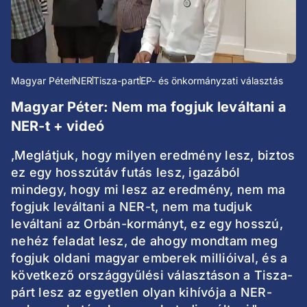
Magyar Péter
NER
Tisza-part
EP- és önkormányzati választás
Magyar Péter: Nem ma fogjuk leváltani a
NER-t + videó
,Meglátjuk, hogy milyen eredmény lesz, biztos
ez egy hosszútáv futás lesz, igazából
mindegy, hogy mi lesz az eredmény, nem ma
fogjuk leváltani a NER-t, nem ma tudjuk
leváltani az Orbán-kormányt, ez egy hosszú,
nehéz feladat lesz, de ahogy mondtam meg
fogjuk oldani magyar emberek millióival, és a
következő országgyűlési választáson a Tisza-
párt lesz az egyetlen olyan kihívója a NER-