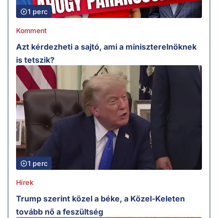
1 perc
Komment
Azt kérdezheti a sajtó, ami a miniszterelnöknek
is tetszik?
1 perc
Hírek
Trump szerint közel a béke, a Közel-Keleten
tovább nő a feszültség