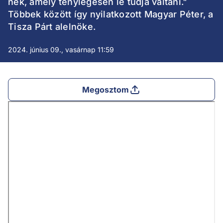
nek, amely ténylegesen le tudja váltani."
Többek között így nyilatkozott Magyar Péter, a
Tisza Párt alelnöke.
2024. június 09., vasárnap 11:59
Megosztom