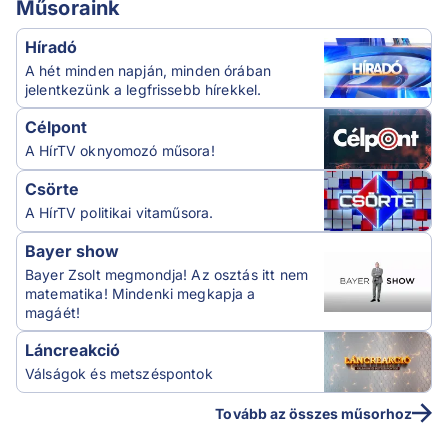
Műsoraink
Híradó
A hét minden napján, minden órában
jelentkezünk a legfrissebb hírekkel.
Célpont
A HírTV oknyomozó műsora!
Csörte
A HírTV politikai vitaműsora.
Bayer show
Bayer Zsolt megmondja! Az osztás itt nem
matematika! Mindenki megkapja a
magáét!
Láncreakció
Válságok és metszéspontok
Tovább az összes műsorhoz