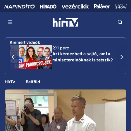
Kiemelt videók
1 perc
Azt kérdezheti a sajtó, ami a
miniszterelnöknek is tetszik?
HírTv
Belföld