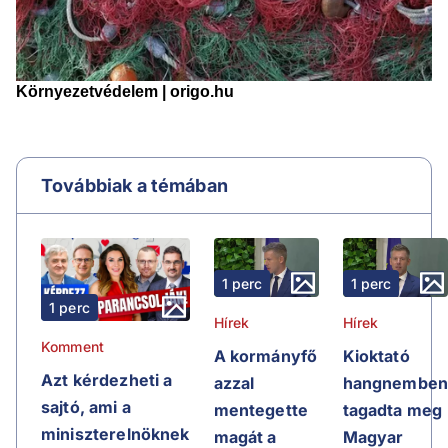
Továbbiak a témában
1 perc
1 perc
1 perc
Hírek
Hírek
Komment
A kormányfő
Kioktató
Azt kérdezheti a
azzal
hangnembe
sajtó, ami a
mentegette
tagadta meg
miniszterelnöknek
magát a
Magyar