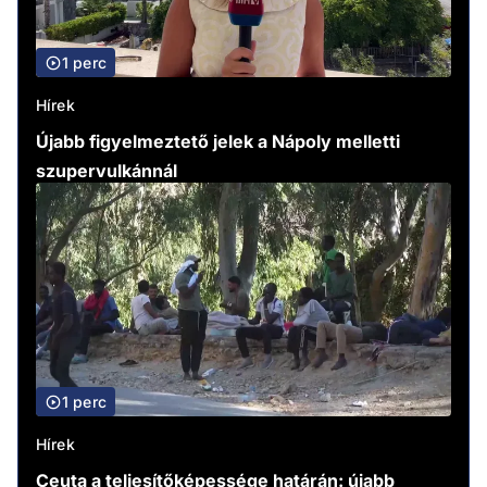
1 perc
Hírek
Újabb figyelmeztető jelek a Nápoly melletti
szupervulkánnál
1 perc
Hírek
Ceuta a teljesítőképessége határán: újabb