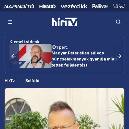
Kiemelt videók
1 perc
Magyar Péter ellen súlyos
bűncselekmények gyanúja miatt
tettek feljelentést
HírTv
Belföld