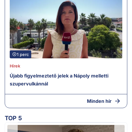
1 perc
Hírek
Újabb figyelmeztető jelek a Nápoly melletti
szupervulkánnál
Minden hír
TOP 5