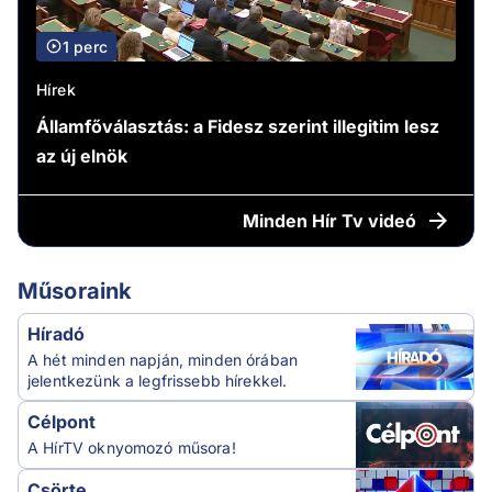
1 perc
Hírek
Államfőválasztás: a Fidesz szerint illegitim lesz
az új elnök
Minden
Hír Tv videó
Műsoraink
Híradó
A hét minden napján, minden órában
jelentkezünk a legfrissebb hírekkel.
Célpont
A HírTV oknyomozó műsora!
Csörte