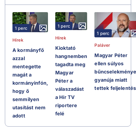
1 perc
1 perc
1 perc
Hírek
Hírek
Paláver
Kioktató
A kormányfő
Magyar Péter
hangnemben
azzal
ellen súlyos
tagadta meg
mentegette
bűncselekmény
Magyar
magát a
gyanúja miatt
Péter a
kormányinfón,
tettek feljelentés
válaszadást
hogy ő
a Hír TV
semmilyen
riportere
utasítást nem
felé
adott