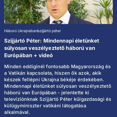
Háború Ukrajnában
szijjártó péter
Szijjártó Péter: Mindennapi életünket
súlyosan veszélyeztető háború van
Európában + videó
Minden eddiginél fontosabb Magyarország és
a Vatikán kapcsolata, hiszen ők azok, akik
készek fellépni Ukrajna békéje érdekében.
Mindennapi életünket súlyosan veszélyeztető
háború van Európában - jelentette ki
televíziónknak Szijjártó Péter külgazdasági és
külügyminiszter vatikáni látogatása
alkalmával.