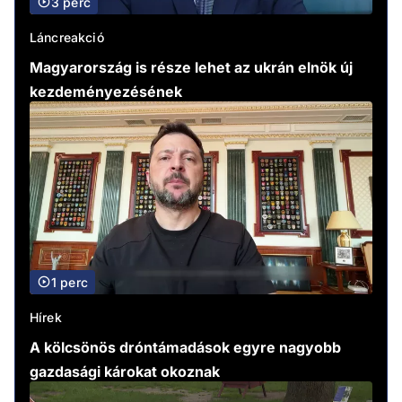
3 perc
Láncreakció
Magyarország is része lehet az ukrán elnök új
kezdeményezésének
1 perc
Hírek
A kölcsönös dróntámadások egyre nagyobb
gazdasági károkat okoznak