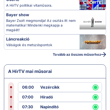
A HírTV politikai vitaműsora.
Bayer show
Bayer Zsolt megmondja! Az osztás itt nem
matematika! Mindenki megkapja a
magáét!
Láncreakció
Válságok és metszéspontok
Tovább az összes műsorhoz
A HírTV mai műsorai
06:00
Vezércikk
07:00
Híradó
07:30
Napindító