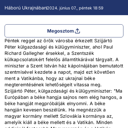
Háború Ukrajnában
2024. június 07., péntek 18:59
Megosztom
Péntek reggel az örök városba érkezett Szijjártó
Péter külgazdasági és külügyminiszter, ahol Paul
Richard Gallegher érsekkel, a Szentszék
külkapcsolatokért felelős államtitkárával tárgyalt. A
miniszter a Szent István ház kápolnájában bemutatott
szentmisével kezdete a napot, majd ezt követően
ment a Vatikánba, hogy az ukrajnai béke
megteremtésének lehetőségeit vitassa meg.
Szijjártó Péter, külgazdasági és külügyminiszter: "Ma
Európában a béke hangja sajnos nem elég hangos, a
béke hangját megpróbálják elnyomni. A béke
hangján kevesen beszélünk. Ha megnézzük a
magyar kormány mellett Szlovákia kormánya az,
amelyik kiáll a béke mellett és a Vatikán. Minden