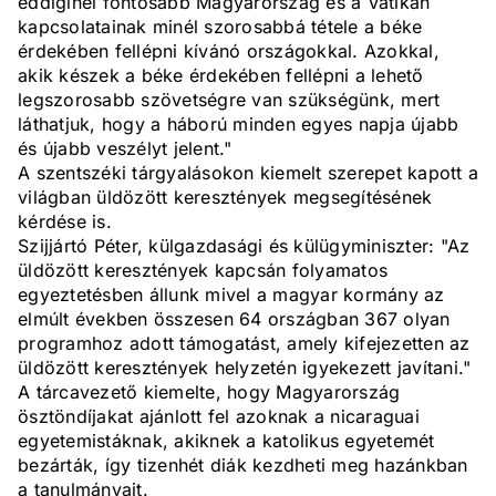
eddiginél fontosabb Magyarország és a Vatikán
kapcsolatainak minél szorosabbá tétele a béke
érdekében fellépni kívánó országokkal. Azokkal,
akik készek a béke érdekében fellépni a lehető
legszorosabb szövetségre van szükségünk, mert
láthatjuk, hogy a háború minden egyes napja újabb
és újabb veszélyt jelent."
A szentszéki tárgyalásokon kiemelt szerepet kapott a
világban üldözött keresztények megsegítésének
kérdése is.
Szijjártó Péter, külgazdasági és külügyminiszter: "Az
üldözött keresztények kapcsán folyamatos
egyeztetésben állunk mivel a magyar kormány az
elmúlt években összesen 64 országban 367 olyan
programhoz adott támogatást, amely kifejezetten az
üldözött keresztények helyzetén igyekezett javítani."
A tárcavezető kiemelte, hogy Magyarország
ösztöndíjakat ajánlott fel azoknak a nicaraguai
egyetemistáknak, akiknek a katolikus egyetemét
bezárták, így tizenhét diák kezdheti meg hazánkban
a tanulmányait.