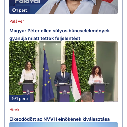
1 perc
Paláver
Magyar Péter ellen súlyos bűncselekmények
gyanúja miatt tettek feljelentést
1 perc
Hírek
Elkezdődött az NVVH elnökének kiválasztása