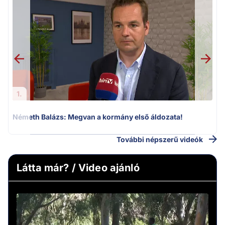
F
1.
Németh Balázs: Megvan a kormány első áldozata!
További népszerű videók
Látta már? / Video ajánló