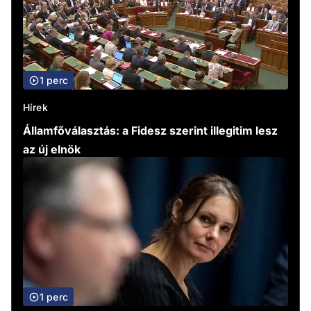
1 perc
Hírek
Államfőválasztás: a Fidesz szerint illegitim lesz
az új elnök
1 perc