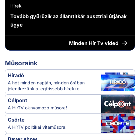
Hírek
Tovább gyűrűzik az államtitkár ausztriai útjának
ügye
Minden
Hír Tv videó
Műsoraink
Híradó
A hét minden napján, minden órában
jelentkezünk a legfrissebb hírekkel.
Célpont
A HírTV oknyomozó műsora!
Csörte
A HírTV politikai vitaműsora.
Bayer show