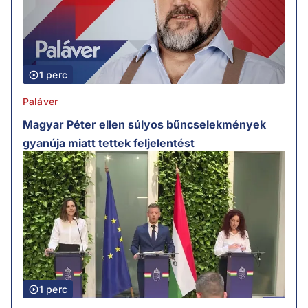
1 perc
Paláver
Magyar Péter ellen súlyos bűncselekmények
gyanúja miatt tettek feljelentést
1 perc