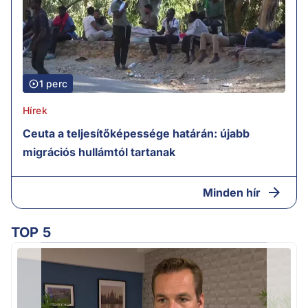
1 perc
Hírek
Ceuta a teljesítőképessége határán: újabb
migrációs hullámtól tartanak
Minden hír
TOP 5
F