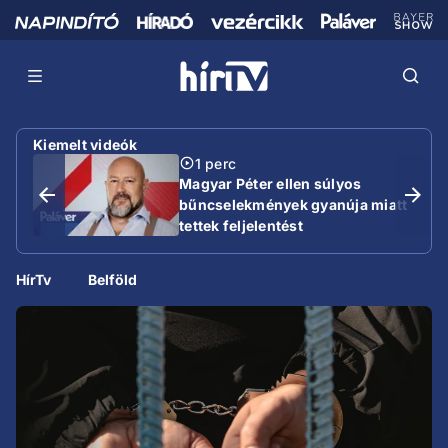
Kiemelt videók
1 perc
Magyar Péter ellen súlyos
bűncselekmények gyanúja miatt
tettek feljelentést
HírTv
Belföld