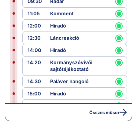
09:30
Radar
11:05
Komment
12:00
Híradó
12:30
Láncreakció
14:00
Híradó
14:20
Kormányszóvivői
sajtótájékoztató
14:30
Paláver hangoló
15:00
Híradó
15:30
Paláver
Összes műsor
17:00
Hírek
19:00
Hírek