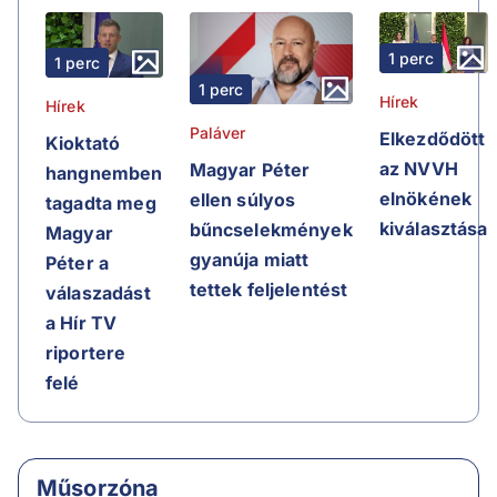
1 perc
1 perc
1 perc
Hírek
Hírek
Paláver
Elkezdődött
Kioktató
az NVVH
Magyar Péter
hangnemben
elnökének
ellen súlyos
tagadta meg
kiválasztása
bűncselekmények
Magyar
gyanúja miatt
Péter a
tettek feljelentést
válaszadást
a Hír TV
riportere
felé
Műsorzóna