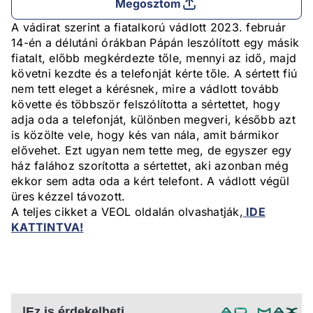
Megosztom
A vádirat szerint a fiatalkorú vádlott 2023. február
14-én a délutáni órákban Pápán leszólított egy másik
fiatalt, előbb megkérdezte tőle, mennyi az idő, majd
követni kezdte és a telefonját kérte tőle. A sértett fiú
nem tett eleget a kérésnek, mire a vádlott tovább
követte és többször felszólította a sértettet, hogy
adja oda a telefonját, különben megveri, később azt
is közölte vele, hogy kés van nála, amit bármikor
elővehet. Ezt ugyan nem tette meg, de egyszer egy
ház falához szorította a sértettet, aki azonban még
ekkor sem adta oda a kért telefont. A vádlott végül
üres kézzel távozott.
A teljes cikket a VEOL oldalán olvashatják,
IDE
KATTINTVA!