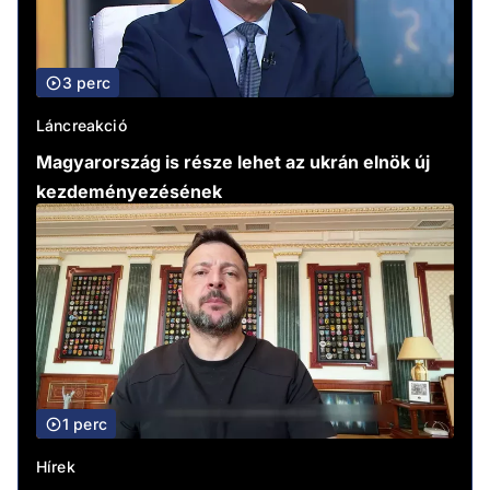
3 perc
Láncreakció
Magyarország is része lehet az ukrán elnök új
kezdeményezésének
1 perc
Hírek