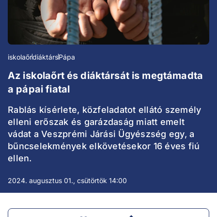
iskolaőr
diáktárs
Pápa
Az iskolaőrt és diáktársát is megtámadta
a pápai fiatal
Rablás kísérlete, közfeladatot ellátó személy
elleni erőszak és garázdaság miatt emelt
vádat a Veszprémi Járási Ügyészség egy, a
bűncselekmények elkövetésekor 16 éves fiú
ellen.
2024. augusztus 01., csütörtök 14:00