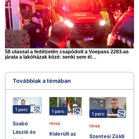
Továbbiak a témában
1 perc
1 perc
1 perc
Szabó
Hírek
Hírek
László és
Kiderült az
Szentesi Zöldi