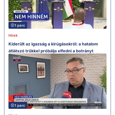
1 perc
Hírek
Kiderült az igazság a kirúgásokról: a hatalom
átlátszó trükkel próbálja elfedni a botrányt
1 perc