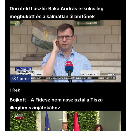
Dornfeld László: Baka András erkölcsileg
megbukott és alkalmatlan államfőnek
1 perc
Hírek
Bojkott – A Fidesz nem asszisztál a Tisza
illegitim színjátékához