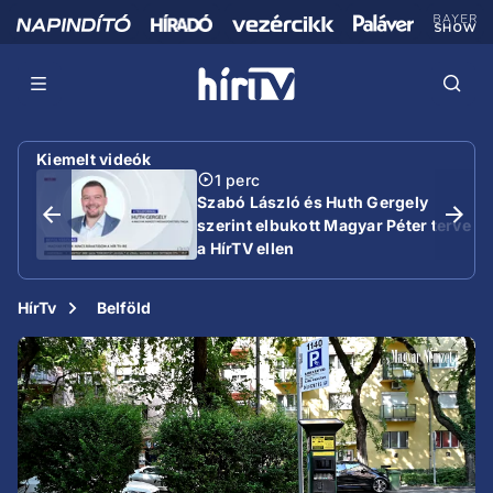
Kiemelt videók
1 perc
Szabó László és Huth Gergely
szerint elbukott Magyar Péter terve
a HírTV ellen
HírTv
Belföld