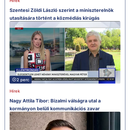
Hírek
Szentesi Zöldi László szerint a miniszterelnök
utasítására történt a közmédiás kirúgás
2 perc
Hírek
Nagy Attila Tibor: Bizalmi válságra utal a
kormányon belüli kommunikációs zavar