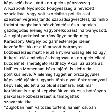
képviselőkhöz jutott korrupciós pénzösszeg.
A Központi Nyomozó Főügyészség a nevezett
szocialista, vagy volt szocialista politikussal
szemben végrehajtandó szabadságvesztést, tíz millió
forintot meghaladó pénzbüntetést és a jogtalan
gazdagodás erejéig vagyonelkobzást indítványozott.
A zuglói parkolási botrány ügye pedig még
Karácsony Gergely polgármestersége idején
kezdődött. Akkor a túlárazott botrányos
közbeszerzés miatt került a nyilvánosság elé az ügy.
Itt kerül elő a mindig és hangosan a korrupció elleni
küzdelmét ismételgető Hadházy Ákos, az azóta az
LMP és a Momentum háza tájáról is kiebrudalt
politikus neve. A jelenleg független országgyűlési
képviselő ajánlott ugyanis több olyan önkormányzati
képviselőjelöltet a baloldal számára, akik már
korábban is zuglói képviselők voltak és a botrányos
parkolási közbeszerzést is támogatták
szavazataikkal.
"Zuglóban nem változás történt, hanem csupán