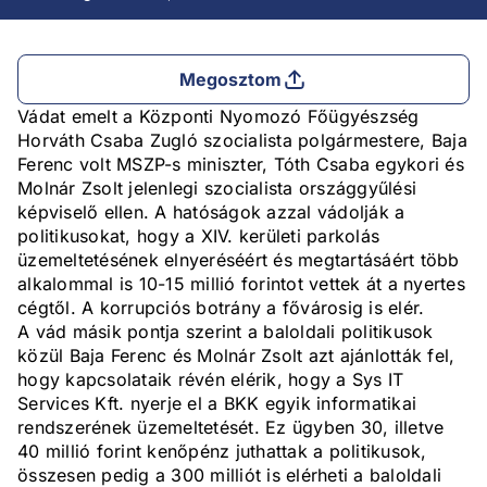
Megosztom
Vádat emelt a Központi Nyomozó Főügyészség
Horváth Csaba Zugló szocialista polgármestere, Baja
Ferenc volt MSZP-s miniszter, Tóth Csaba egykori és
Molnár Zsolt jelenlegi szocialista országgyűlési
képviselő ellen. A hatóságok azzal vádolják a
politikusokat, hogy a XIV. kerületi parkolás
üzemeltetésének elnyeréséért és megtartásáért több
alkalommal is 10-15 millió forintot vettek át a nyertes
cégtől. A korrupciós botrány a fővárosig is elér.
A vád másik pontja szerint a baloldali politikusok
közül Baja Ferenc és Molnár Zsolt azt ajánlották fel,
hogy kapcsolataik révén elérik, hogy a Sys IT
Services Kft. nyerje el a BKK egyik informatikai
rendszerének üzemeltetését. Ez ügyben 30, illetve
40 millió forint kenőpénz juthattak a politikusok,
összesen pedig a 300 milliót is elérheti a baloldali