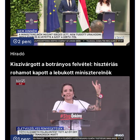
2 perc
Híradó
Kiszivárgott a botrányos felvétel: hisztériás
rohamot kapott a lebukott miniszterelnök
1 perc