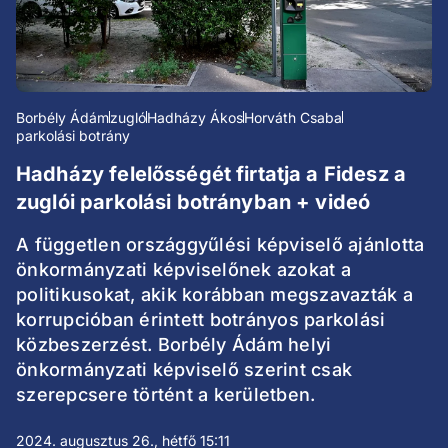
Borbély Ádám
zugló
Hadházy Ákos
Horváth Csaba
parkolási botrány
Hadházy felelősségét firtatja a Fidesz a
zuglói parkolási botrányban + videó
A független országgyűlési képviselő ajánlotta
önkormányzati képviselőnek azokat a
politikusokat, akik korábban megszavazták a
korrupcióban érintett botrányos parkolási
közbeszerzést. Borbély Ádám helyi
önkormányzati képviselő szerint csak
szerepcsere történt a kerületben.
2024. augusztus 26., hétfő 15:11