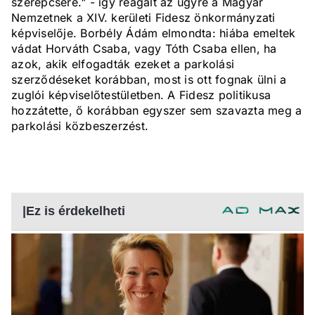
szerepcsere." - így reagált az ügyre a Magyar
Nemzetnek a XIV. kerületi Fidesz önkormányzati
képviselője. Borbély Ádám elmondta: hiába emeltek
vádat Horváth Csaba, vagy Tóth Csaba ellen, ha
azok, akik elfogadták ezeket a parkolási
szerződéseket korábban, most is ott fognak ülni a
zuglói képviselőtestületben. A Fidesz politikusa
hozzátette, ő korábban egyszer sem szavazta meg a
parkolási közbeszerzést.