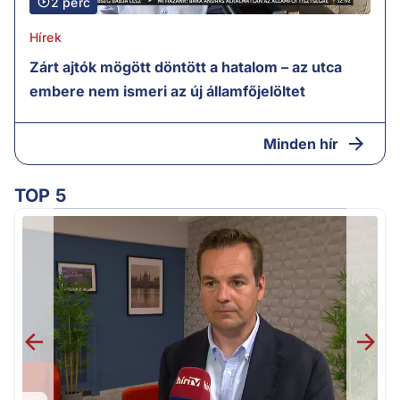
2 perc
Hírek
Zárt ajtók mögött döntött a hatalom – az utca
embere nem ismeri az új államfőjelöltet
Minden hír
TOP 5
H