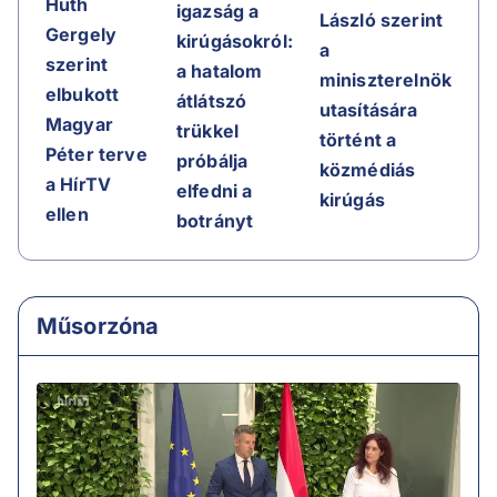
Huth
igazság a
László szerint
Gergely
kirúgásokról:
a
szerint
a hatalom
miniszterelnök
elbukott
átlátszó
utasítására
Magyar
trükkel
történt a
Péter terve
próbálja
közmédiás
a HírTV
elfedni a
kirúgás
ellen
botrányt
Műsorzóna