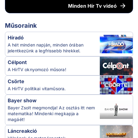
Minden
Hír Tv videó
Műsoraink
Híradó
A hét minden napján, minden órában
jelentkezünk a legfrissebb hírekkel.
Célpont
A HírTV oknyomozó műsora!
Csörte
A HírTV politikai vitaműsora.
Bayer show
Bayer Zsolt megmondja! Az osztás itt nem
matematika! Mindenki megkapja a
magáét!
Láncreakció