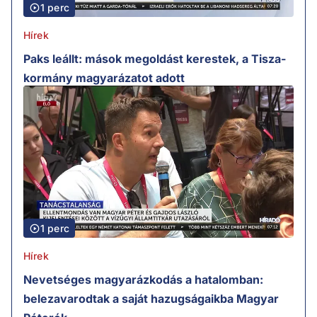
1 perc
Hírek
Paks leállt: mások megoldást kerestek, a Tisza-
kormány magyarázatot adott
1 perc
Hírek
Nevetséges magyarázkodás a hatalomban:
belezavarodtak a saját hazugságaikba Magyar