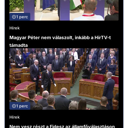
1 perc
Hírek
Magyar Péter nem válaszolt, inkább a HírTV-t
támadta
1 perc
Hírek
Nem vesz részt a Fidesz az államfőválasztáson