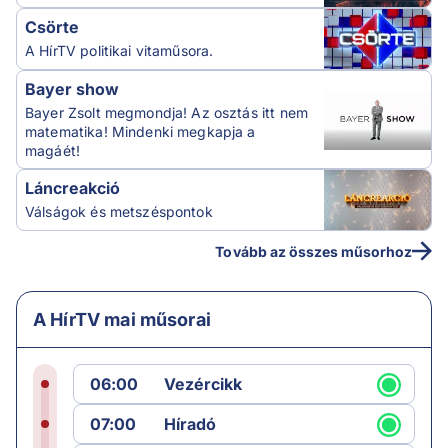
Csörte
A HírTV politikai vitaműsora.
Bayer show
Bayer Zsolt megmondja! Az osztás itt nem
matematika! Mindenki megkapja a
magáét!
Láncreakció
Válságok és metszéspontok
Tovább az összes műsorhoz
A HírTV mai műsorai
06:00
Vezércikk
07:00
Híradó