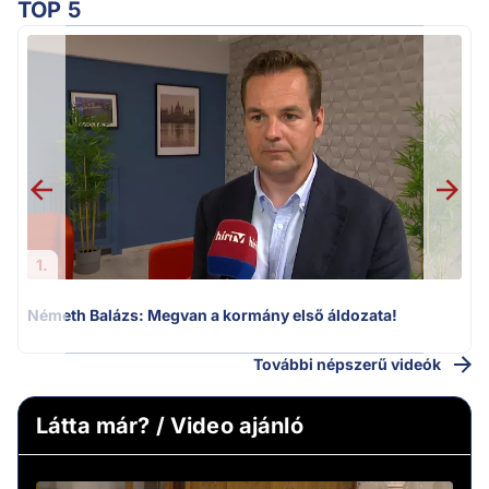
TOP 5
H
1.
Németh Balázs: Megvan a kormány első áldozata!
További népszerű videók
Látta már? / Video ajánló