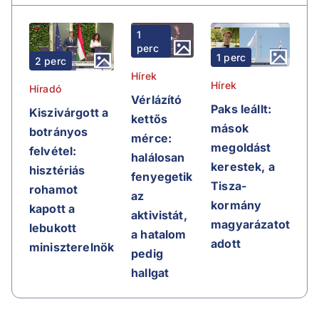
1
perc
1 perc
2 perc
Hírek
Hírek
Híradó
Vérlázító
Paks leállt:
Kiszivárgott a
kettős
mások
botrányos
mérce:
megoldást
felvétel:
halálosan
kerestek, a
hisztériás
fenyegetik
Tisza-
rohamot
az
kormány
kapott a
aktivistát,
magyarázatot
lebukott
a hatalom
adott
miniszterelnök
pedig
hallgat