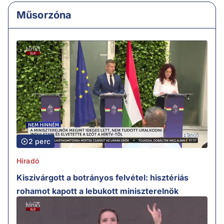
Műsorzóna
2 perc
Híradó
Kiszivárgott a botrányos felvétel: hisztériás
rohamot kapott a lebukott miniszterelnök