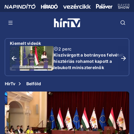
Kiemelt videók
2 perc
Kiszivárgott a botrányos felvétel:
hisztériás rohamot kapott a
lebukott miniszterelnök
HírTv
Belföld