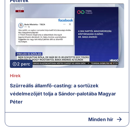
Péterék
2 perc
Hírek
Szürreális államfő-casting: a sortüzek
védelmezőjét tolja a Sándor-palotába Magyar
Péter
Minden hír