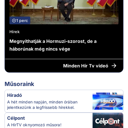
1 perc
Hírek
Megnyithatják a Hormuzi-szorost, de a
háborúnak még nincs vége
Minden
Hír Tv videó
Műsoraink
Híradó
A hét minden napján, minden órában
jelentkezünk a legfrissebb hírekkel.
Célpont
A HírTV oknyomozó műsora!