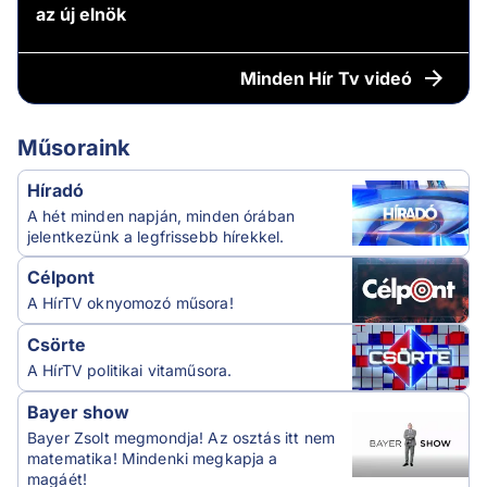
az új elnök
Minden
Hír Tv videó
Műsoraink
Híradó
A hét minden napján, minden órában
jelentkezünk a legfrissebb hírekkel.
Célpont
A HírTV oknyomozó műsora!
Csörte
A HírTV politikai vitaműsora.
Bayer show
Bayer Zsolt megmondja! Az osztás itt nem
matematika! Mindenki megkapja a
magáét!