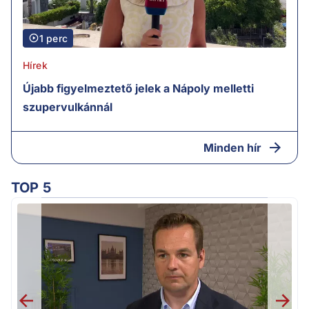
1 perc
Hírek
Újabb figyelmeztető jelek a Nápoly melletti
szupervulkánnál
Minden hír
TOP 5
F