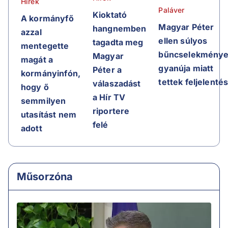
Hírek
Paláver
Kioktató
A kormányfő
Magyar Péter
hangnemben
azzal
ellen súlyos
tagadta meg
mentegette
bűncselekmény
Magyar
magát a
gyanúja miatt
Péter a
kormányinfón,
tettek feljelentés
válaszadást
hogy ő
a Hír TV
semmilyen
riportere
utasítást nem
felé
adott
Műsorzóna