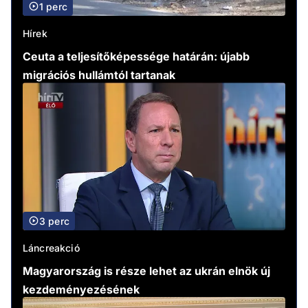
1 perc
Hírek
Ceuta a teljesítőképessége határán: újabb
migrációs hullámtól tartanak
3 perc
Láncreakció
Magyarország is része lehet az ukrán elnök új
kezdeményezésének