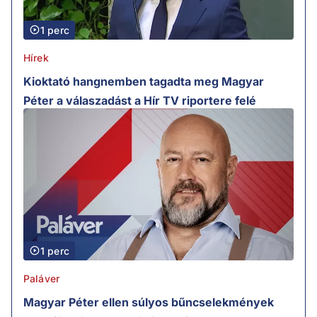
1 perc
Hírek
Kioktató hangnemben tagadta meg Magyar
Péter a válaszadást a Hír TV riportere felé
1 perc
Paláver
Magyar Péter ellen súlyos bűncselekmények