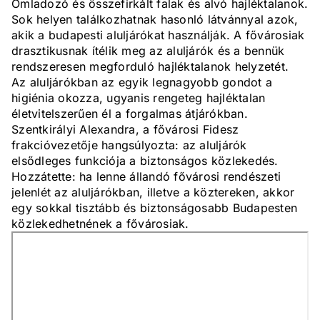
Omladozó és összefirkált falak és alvó hajléktalanok.
Sok helyen találkozhatnak hasonló látvánnyal azok,
akik a budapesti aluljárókat használják. A fővárosiak
drasztikusnak ítélik meg az aluljárók és a bennük
rendszeresen megforduló hajléktalanok helyzetét.
Az aluljárókban az egyik legnagyobb gondot a
higiénia okozza, ugyanis rengeteg hajléktalan
életvitelszerűen él a forgalmas átjárókban.
Szentkirályi Alexandra, a fővárosi Fidesz
frakcióvezetője hangsúlyozta: az aluljárók
elsődleges funkciója a biztonságos közlekedés.
Hozzátette: ha lenne állandó fővárosi rendészeti
jelenlét az aluljárókban, illetve a köztereken, akkor
egy sokkal tisztább és biztonságosabb Budapesten
közlekedhetnének a fővárosiak.