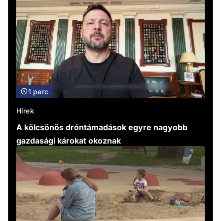
1 perc
Hírek
A kölcsönös dróntámadások egyre nagyobb
gazdasági károkat okoznak