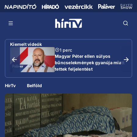
Kiemelt videók
1 perc
Magyar Péter ellen súlyos
bűncselekmények gyanúja miatt
tettek feljelentést
HírTv
Belföld