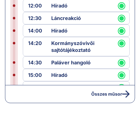
12:00
Híradó
12:30
Láncreakció
14:00
Híradó
14:20
Kormányszóvivői
sajtótájékoztató
14:30
Paláver hangoló
15:00
Híradó
15:30
Paláver
Összes műsor
17:00
Hírek
19:00
Hírek
19:05
Komment
20:00
Híradó