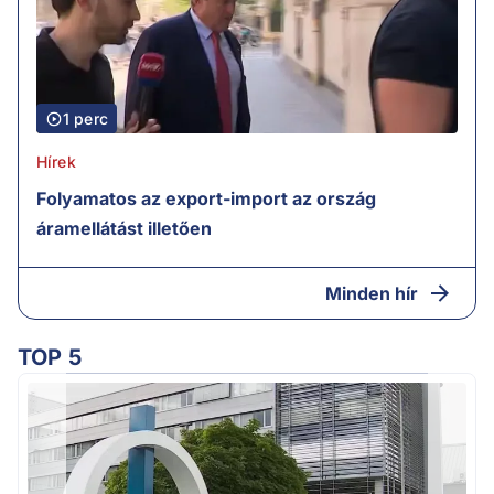
1 perc
Hírek
Folyamatos az export-import az ország
áramellátást illetően
Minden hír
TOP 5