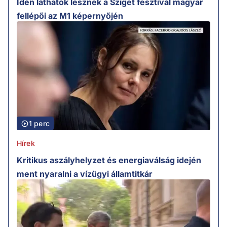
Idén láthatók lesznek a Sziget fesztivál magyar
fellépői az M1 képernyőjén
1 perc
Hírek
Kritikus aszályhelyzet és energiaválság idején
ment nyaralni a vízügyi államtitkár