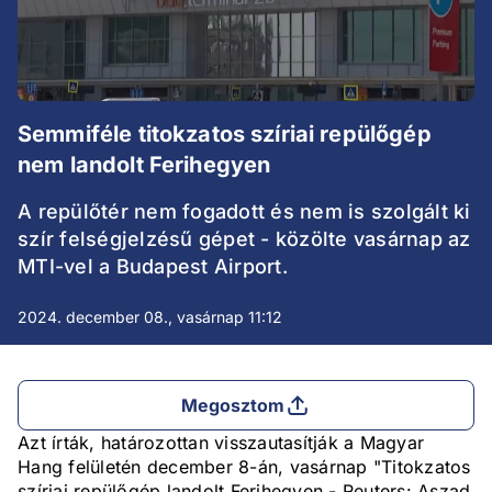
Semmiféle titokzatos szíriai repülőgép
nem landolt Ferihegyen
A repülőtér nem fogadott és nem is szolgált ki
szír felségjelzésű gépet - közölte vasárnap az
MTI-vel a Budapest Airport.
2024. december 08., vasárnap 11:12
Megosztom
Azt írták, határozottan visszautasítják a Magyar
Hang felületén december 8-án, vasárnap "Titokzatos
szíriai repülőgép landolt Ferihegyen - Reuters: Aszad