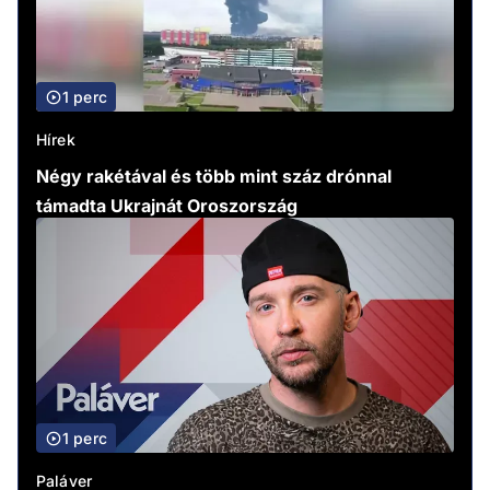
1 perc
Hírek
Négy rakétával és több mint száz drónnal
támadta Ukrajnát Oroszország
1 perc
Paláver