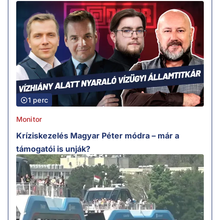
1 perc
Monitor
Kríziskezelés Magyar Péter módra – már a
támogatói is unják?