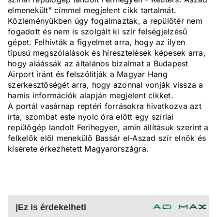
elmenekült" címmel megjelent cikk tartalmát.
Közleményükben úgy fogalmaztak, a repülőtér nem
fogadott és nem is szolgált ki szír felségjelzésű
gépet. Felhívták a figyelmet arra, hogy az ilyen
típusú megszólalások és híresztelések képesek arra,
hogy aláássák az általános bizalmat a Budapest
Airport iránt és felszólítják a Magyar Hang
szerkesztőségét arra, hogy azonnal vonják vissza a
hamis információk alapján megjelent cikket.
A portál vasárnap reptéri forrásokra hivatkozva azt
írta, szombat este nyolc óra előtt egy szíriai
repülőgép landolt Ferihegyen, amin állításuk szerint a
felkelők elől menekülő Bassár el-Aszad szír elnök és
kísérete érkezhetett Magyarországra.