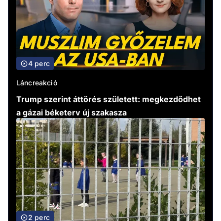
4 perc
Láncreakció
Trump szerint áttörés született: megkezdődhet
a gázai béketerv új szakasza
2 perc