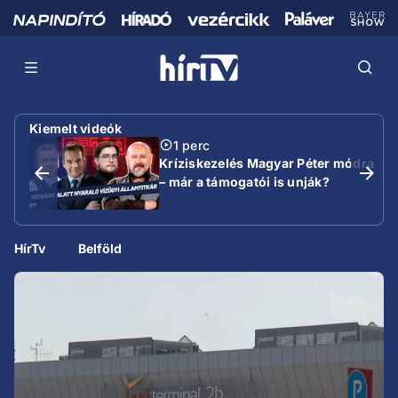
Kiemelt videók
1 perc
Kríziskezelés Magyar Péter módra
– már a támogatói is unják?
HírTv
Belföld