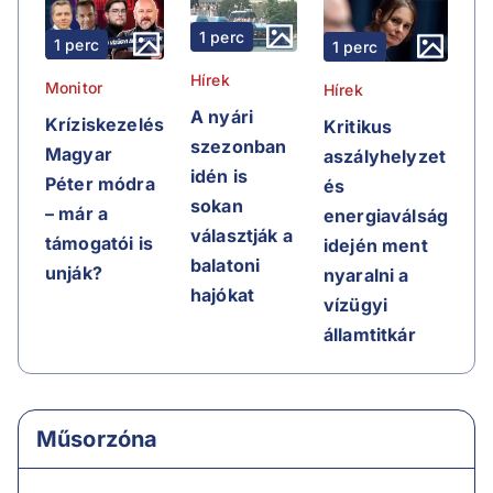
1 perc
1 perc
1 perc
Hírek
Monitor
Hírek
A nyári
Kríziskezelés
Kritikus
szezonban
Magyar
aszályhelyzet
idén is
Péter módra
és
sokan
– már a
energiaválság
választják a
támogatói is
idején ment
balatoni
unják?
nyaralni a
hajókat
vízügyi
államtitkár
Műsorzóna