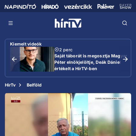
Kiemelt videók
2 perc
Saját táborát is megosztja Magyar
Péter elnökjelöltje, Deák Dániel
értékelt a HírTV-ben
HírTv
Belföld