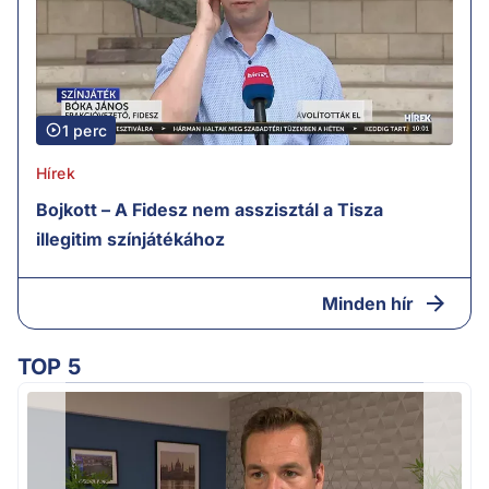
1 perc
Hírek
Bojkott – A Fidesz nem asszisztál a Tisza
illegitim színjátékához
Minden hír
TOP 5
H