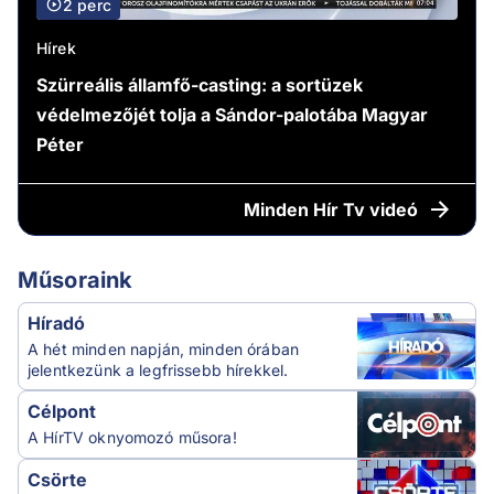
2 perc
Hírek
Szürreális államfő-casting: a sortüzek
védelmezőjét tolja a Sándor-palotába Magyar
Péter
Minden
Hír Tv videó
Műsoraink
Híradó
A hét minden napján, minden órában
jelentkezünk a legfrissebb hírekkel.
Célpont
A HírTV oknyomozó műsora!
Csörte