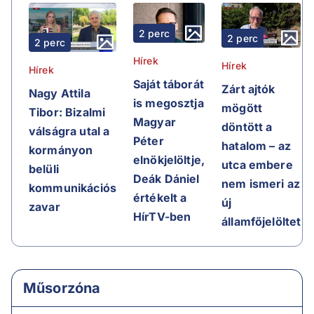
2 perc
2 perc
2 perc
Hírek
Hírek
Hírek
Saját táborát
Zárt ajtók
Nagy Attila
is megosztja
mögött
Tibor: Bizalmi
Magyar
döntött a
válságra utal a
Péter
hatalom – az
kormányon
elnökjelöltje,
utca embere
belüli
Deák Dániel
nem ismeri az
kommunikációs
értékelt a
új
zavar
HírTV-ben
államfőjelöltet
Műsorzóna