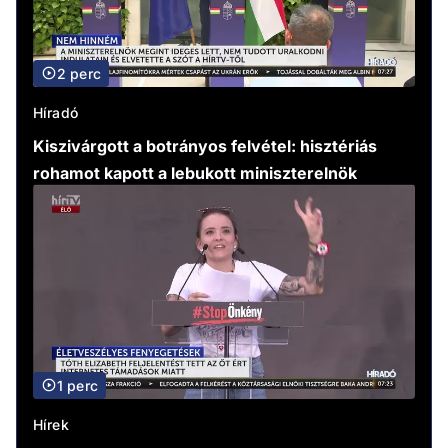
2 perc
Híradó
Kiszivárgott a botrányos felvétel: hisztériás
rohamot kapott a lebukott miniszterelnök
1 perc
Hírek