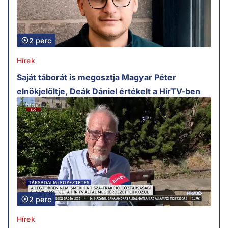
2 perc
Hírek
Saját táborát is megosztja Magyar Péter
elnökjelöltje, Deák Dániel értékelt a HírTV-ben
2 perc
Hírek