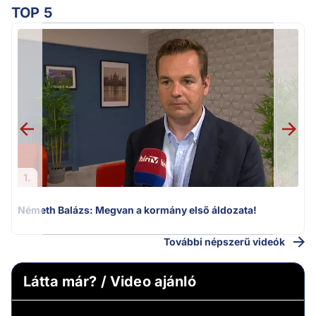
TOP 5
H
1.
Németh Balázs: Megvan a kormány első áldozata!
További népszerű videók
Látta már? / Video ajánló