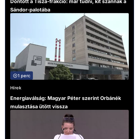
Döntött a Tisza-frakció: már tudni, kit szánnak a
Sándor-palotába
1 perc
Hírek
Energiaválság: Magyar Péter szerint Orbánék
mulasztása ütött vissza