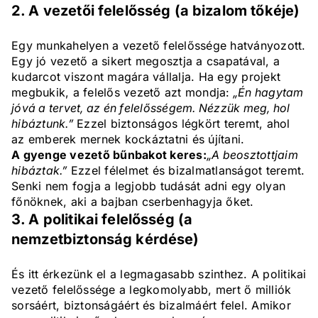
2. A vezetői felelősség (a bizalom tőkéje)
Egy munkahelyen a vezető felelőssége hatványozott.
Egy jó vezető a sikert megosztja a csapatával, a
kudarcot viszont magára vállalja. Ha egy projekt
megbukik, a felelős vezető azt mondja:
„Én hagytam
jóvá a tervet, az én felelősségem. Nézzük meg, hol
hibáztunk.”
Ezzel biztonságos légkört teremt, ahol
az emberek mernek kockáztatni és újítani.
A gyenge vezető bűnbakot keres:
„A beosztottjaim
hibáztak.”
Ezzel félelmet és bizalmatlanságot teremt.
Senki nem fogja a legjobb tudását adni egy olyan
főnöknek, aki a bajban cserbenhagyja őket.
3. A politikai felelősség (a
nemzetbiztonság kérdése)
És itt érkezünk el a legmagasabb szinthez. A politikai
vezető felelőssége a legkomolyabb, mert ő milliók
sorsáért, biztonságáért és bizalmáért felel. Amikor