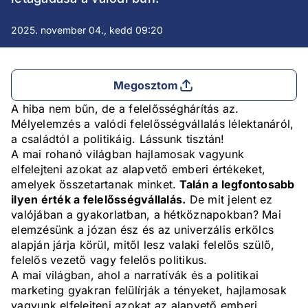
2025. november 04., kedd 09:20
Megosztom
A hiba nem bűn, de a felelősséghárítás az.
Mélyelemzés a valódi felelősségvállalás lélektanáról,
a családtól a politikáig. Lássunk tisztán!
A mai rohanó világban hajlamosak vagyunk
elfelejteni azokat az alapvető emberi értékeket,
amelyek összetartanak minket.
Talán a legfontosabb
ilyen érték a felelősségvállalás.
De mit jelent ez
valójában a gyakorlatban, a hétköznapokban? Mai
elemzésünk a józan ész és az univerzális erkölcs
alapján járja körül, mitől lesz valaki felelős szülő,
felelős vezető vagy felelős politikus.
A mai világban, ahol a narratívák és a politikai
marketing gyakran felülírják a tényeket, hajlamosak
vagyunk elfelejteni azokat az alapvető emberi