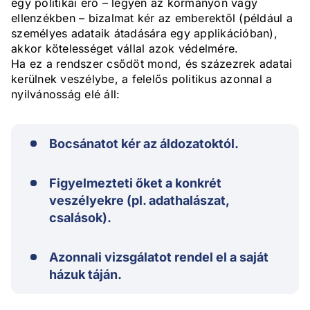
egy politikai erő – legyen az kormányon vagy
ellenzékben – bizalmat kér az emberektől (például a
személyes adataik átadására egy applikációban),
akkor kötelességet vállal azok védelmére.
Ha ez a rendszer csődöt mond, és százezrek adatai
kerülnek veszélybe, a felelős politikus azonnal a
nyilvánosság elé áll:
Bocsánatot kér az áldozatoktól.
Figyelmezteti őket a konkrét
veszélyekre (pl. adathalászat,
csalások).
Azonnali vizsgálatot rendel el a saját
házuk táján.