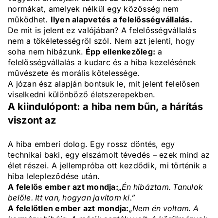
normákat, amelyek nélkül egy közösség nem
működhet.
Ilyen alapvetés a felelősségvállalás.
De mit is jelent ez valójában? A felelősségvállalás
nem a tökéletességről szól. Nem azt jelenti, hogy
soha nem hibázunk.
Épp ellenkezőleg:
a
felelősségvállalás a kudarc és a hiba kezelésének
művészete és morális kötelessége.
A józan ész alapján bontsuk le, mit jelent felelősen
viselkedni különböző életszerepekben.
A kiindulópont: a hiba nem bűn, a hárítás
viszont az
A hiba emberi dolog. Egy rossz döntés, egy
technikai baki, egy elszámolt tévedés – ezek mind az
élet részei. A jellempróba ott kezdődik, mi történik a
hiba lelepleződése után.
A felelős ember azt mondja:
„Én hibáztam. Tanulok
belőle. Itt van, hogyan javítom ki.”
A felelőtlen ember azt mondja:
„Nem én voltam. A