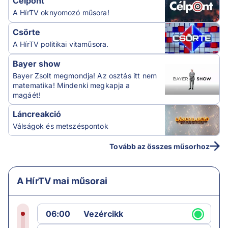
Célpont
A HírTV oknyomozó műsora!
Csörte
A HírTV politikai vitaműsora.
Bayer show
Bayer Zsolt megmondja! Az osztás itt nem
matematika! Mindenki megkapja a
magáét!
Láncreakció
Válságok és metszéspontok
Tovább az összes műsorhoz
A HírTV mai műsorai
06:00
Vezércikk