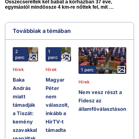
Továbbiak a témában
2
1
perc
perc
Hírek
Hírek
1 perc
Baka
Magyar
Hírek
András
Péter
Nem vesz részt a
miatt
nem
Fidesz az
támadják
válaszolt,
államfőválasztáson
a Tiszát:
inkább a
kemény
HírTV-t
szavakkal
támadta
reagáltak