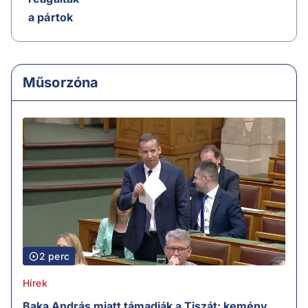
a pártok
Műsorzóna
2 perc
Hírek
Baka András miatt támadják a Tiszát: kemény