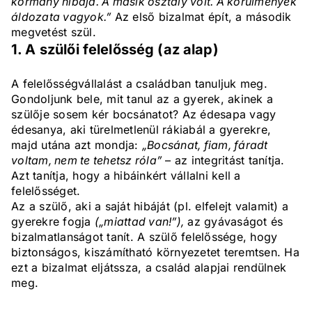
kormány hibája. A másik osztály volt. A körülmények
áldozata vagyok.”
Az első bizalmat épít, a második
megvetést szül.
1. A szülői felelősség (az alap)
A felelősségvállalást a családban tanuljuk meg.
Gondoljunk bele, mit tanul az a gyerek, akinek a
szülője sosem kér bocsánatot? Az édesapa vagy
édesanya, aki türelmetlenül rákiabál a gyerekre,
majd utána azt mondja:
„Bocsánat, fiam, fáradt
voltam, nem te tehetsz róla”
– az integritást tanítja.
Azt tanítja, hogy a hibáinkért vállalni kell a
felelősséget.
Az a szülő, aki a saját hibáját (pl. elfelejt valamit) a
gyerekre fogja
(„miattad van!”),
az gyávaságot és
bizalmatlanságot tanít. A szülő felelőssége, hogy
biztonságos, kiszámítható környezetet teremtsen. Ha
ezt a bizalmat eljátssza, a család alapjai rendülnek
meg.