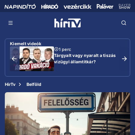
Kiemelt videók
1 perc
Tárgyalt vagy nyaralt a tiszás
vízügyi államtitkár?
HírTv
Belföld