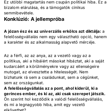
Ez utóbbi magatartás nem csupán politikai hiba. Ez a
bizalom elárulása, és a támogatók cinikus
semmibevétele.
Konklúzió: A jellempróba
A józan ész és az univerzális erkölcs azt diktálja:
a
felelősségvállalás nem egy választható opció, hanem
a karakter és az alkalmasság alapvető mércéje.
Az a férfi, az az anya, az a vezető vagy az a
politikus, aki a hibáiért másokat hibáztat, aki a saját
kudarcáért a körülményekre vagy az ellenségeire
mutogat, az elvesztette a hitelességét. Nem
bízhatunk rá sem a családunkat, sem a cégünket,
sem az országunkat.
A felelősségvállalás az a pont, ahol kiderül, ki a
gerinces ember, és ki az, aki csak szerepet játszik.
Ön szerint hol kezdődik a valódi felelősségvállalás,
és mi a legnagyobb hiba, amit egy vezető
elkövethet?