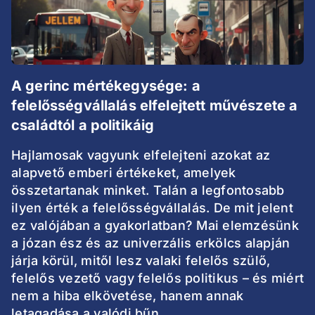
A gerinc mértékegysége: a
felelősségvállalás elfelejtett művészete a
családtól a politikáig
Hajlamosak vagyunk elfelejteni azokat az
alapvető emberi értékeket, amelyek
összetartanak minket. Talán a legfontosabb
ilyen érték a felelősségvállalás. De mit jelent
ez valójában a gyakorlatban? Mai elemzésünk
a józan ész és az univerzális erkölcs alapján
járja körül, mitől lesz valaki felelős szülő,
felelős vezető vagy felelős politikus – és miért
nem a hiba elkövetése, hanem annak
letagadása a valódi bűn.