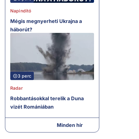
Napindító
Mégis megnyerheti Ukrajna a
háborút?
3 perc
Radar
Robbantásokkal terelik a Duna
vizét Romániában
Minden hír