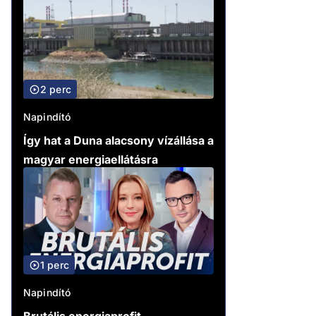
2 perc
Napindító
Így hat a Duna alacsony vízállása a
magyar energiaellátásra
1 perc
Napindító