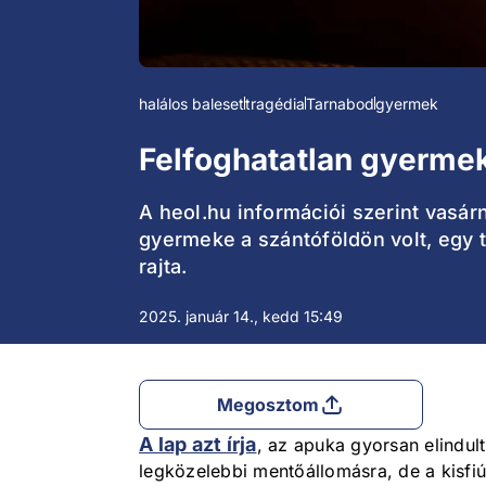
halálos baleset
tragédia
Tarnabod
gyermek
Felfoghatatlan gyerme
A heol.hu információi szerint vasár
gyermeke a szántóföldön volt, egy t
rajta.
2025. január 14., kedd 15:49
Megosztom
A lap azt írja
, az apuka gyorsan elindul
legközelebbi mentőállomásra, de a kisfiú