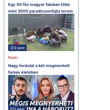
Egy 40 fős magyar faluban több
mint 3000 paradicsomfajta terem
3 perc
Radar
Nagy fordulat a két megmentett
farkas életében
2 perc