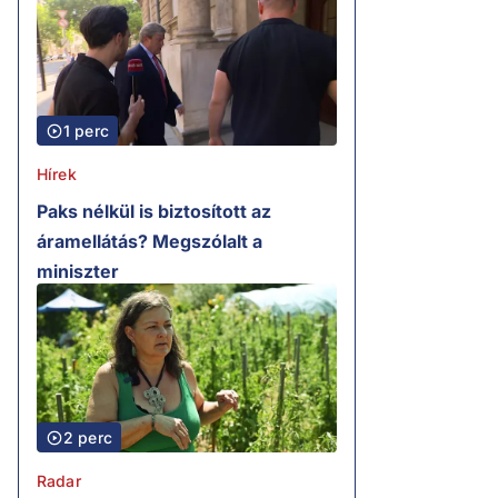
1 perc
Hírek
Paks nélkül is biztosított az
áramellátás? Megszólalt a
miniszter
2 perc
Radar