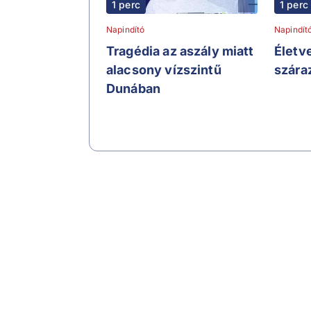
1 perc
1 perc
Napindító
Napindít
Tragédia az aszály miatt
Életv
alacsony vízszintű
szára
Dunában