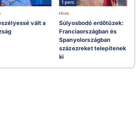
1 perc
ó
Hírek
eszélyessé vált a
Súlyosbodó erdőtüzek:
zság
Franciaországban és
Spanyolországban
százezreket telepítenek
ki