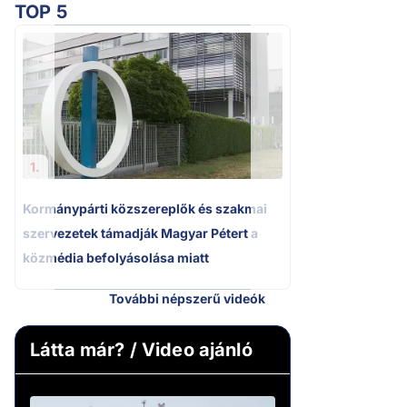
TOP 5
2.
Kétségbeesett ca
Polgár Judit és 
volt főbíró a me
1.
Kormánypárti közszereplők és szakmai
szervezetek támadják Magyar Pétert a
közmédia befolyásolása miatt
További népszerű videók
Látta már? / Video ajánló