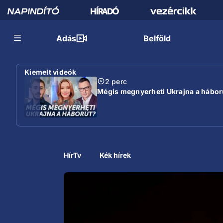
Adás
Belföld
Kiemelt videók
2 perc
Mégis megnyerheti Ukrajna a hábor
HírTv
Kék hírek