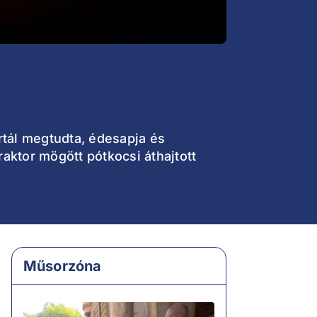
ortál megtudta, édesapja és
raktor mögött pótkocsi áthajtott
Műsorzóna