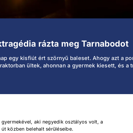
ktragédia rázta meg Tarnabodot
nap egy kisfiút ért szörnyű baleset. Ahogy azt a p
raktorban ültek, ahonnan a gyermek kiesett, és a t
t gyermekével, aki negyedik osztályos volt, a
 út közben belehalt sérüléseibe.