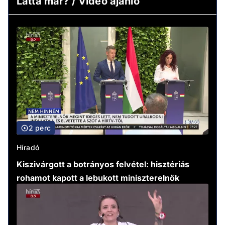
Látta már? / Video ajánló
2 perc
Híradó
Kiszivárgott a botrányos felvétel: hisztériás
rohamot kapott a lebukott miniszterelnök