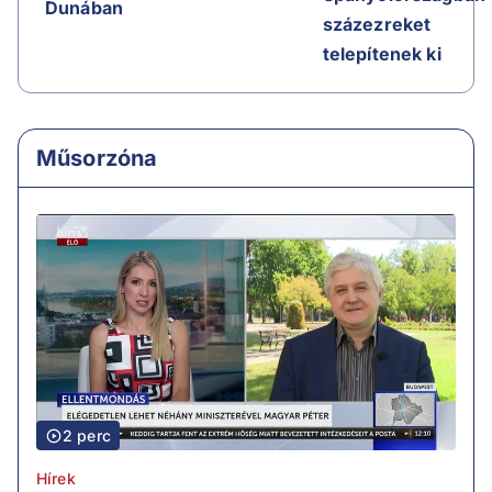
Dunában
százezreket
telepítenek ki
Műsorzóna
2 perc
Hírek