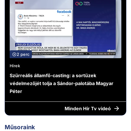
2 perc
Hírek
Szürreális államfő-casting: a sortüzek
védelmezőjét tolja a Sándor-palotába Magyar
Péter
Minden
Hír Tv videó
Műsoraink