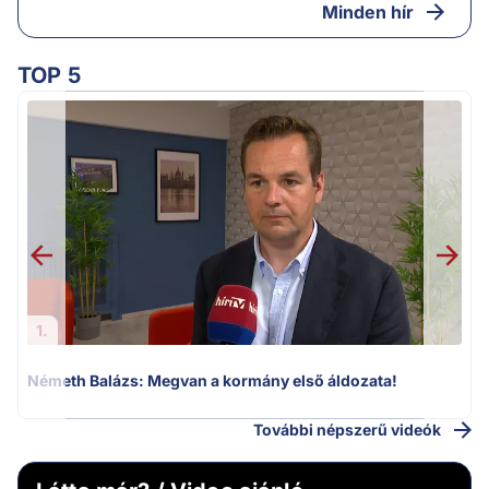
Minden hír
TOP 5
H
1.
Németh Balázs: Megvan a kormány első áldozata!
További népszerű videók