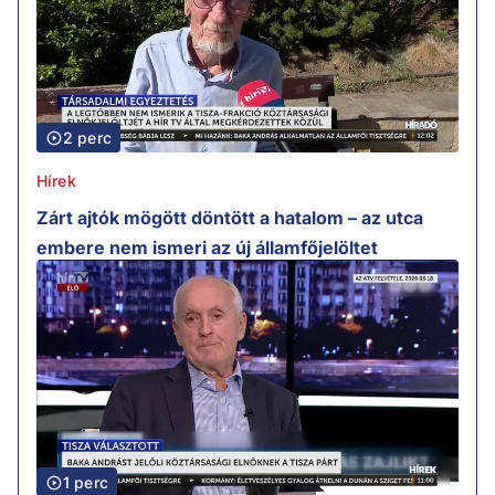
2 perc
Hírek
Zárt ajtók mögött döntött a hatalom – az utca
embere nem ismeri az új államfőjelöltet
1 perc