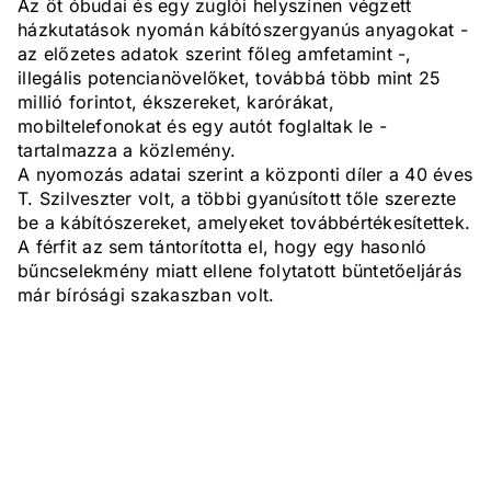
Az öt óbudai és egy zuglói helyszínen végzett
házkutatások nyomán kábítószergyanús anyagokat -
az előzetes adatok szerint főleg amfetamint -,
illegális potencianövelőket, továbbá több mint 25
millió forintot, ékszereket, karórákat,
mobiltelefonokat és egy autót foglaltak le -
tartalmazza a közlemény.
A nyomozás adatai szerint a központi díler a 40 éves
T. Szilveszter volt, a többi gyanúsított tőle szerezte
be a kábítószereket, amelyeket továbbértékesítettek.
A férfit az sem tántorította el, hogy egy hasonló
bűncselekmény miatt ellene folytatott büntetőeljárás
már bírósági szakaszban volt.