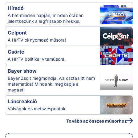
Híradó
A hét minden napján, minden órában
jelentkezünk a legfrissebb hírekkel.
Célpont
A HírTV oknyomozó műsora!
Csörte
A HírTV politikai vitaműsora.
Bayer show
Bayer Zsolt megmondja! Az osztás itt nem
matematika! Mindenki megkapja a
magáét!
Láncreakció
Válságok és metszéspontok
Tovább az összes műsorhoz