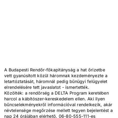
A Budapesti Rendőr-főkapitányság a hat őrizetbe
vett gyanúsított közül háromnak kezdeményezte a
letartóztatását, háromnál pedig bűnügyi felügyelet
elrendelésére tett javaslatot - ismertették.
Közölték: a rendőrség a DELTA Program keretében
harcol a kábítószer-kereskedelem ellen. Aki ilyen
bűncselekményekről információval rendelkezik, akár
névtelensége megőrzése mellett tegyen bejelentést a
nap 24 órájában elérhető, 06-80-555-111-es