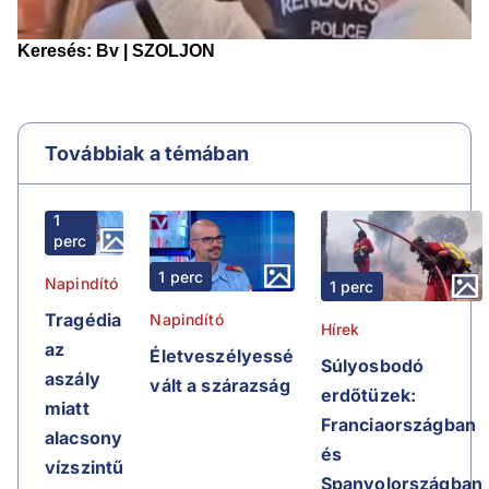
Továbbiak a témában
1
perc
1 perc
Napindító
1 perc
Tragédia
Napindító
Hírek
az
Életveszélyessé
Súlyosbodó
aszály
vált a szárazság
erdőtüzek:
miatt
Franciaországban
alacsony
és
vízszintű
Spanyolországban