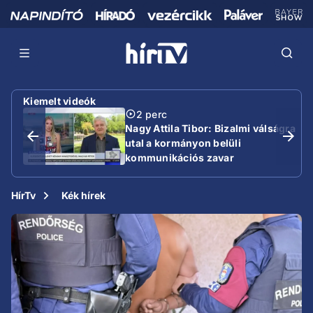
Kiemelt videók
2 perc
Nagy Attila Tibor: Bizalmi válságra
utal a kormányon belüli
kommunikációs zavar
HírTv
Kék hírek