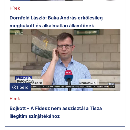
Hírek
Dornfeld László: Baka András erkölcsileg
megbukott és alkalmatlan államfőnek
1 perc
Hírek
Bojkott – A Fidesz nem asszisztál a Tisza
illegitim színjátékához