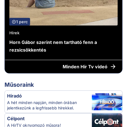
1 perc
Hírek
Horn Gábor szerint nem tartható fenn a
rezsicsökkentés
Minden
Hír Tv videó
Műsoraink
Híradó
A hét minden napján, minden órában
jelentkezünk a legfrissebb hírekkel.
Célpont
A HírTV oknyomozó műsora!