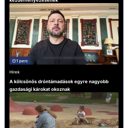
kezdeményezésének
1 perc
Hírek
A kölcsönös dróntámadások egyre nagyobb
gazdasági károkat okoznak