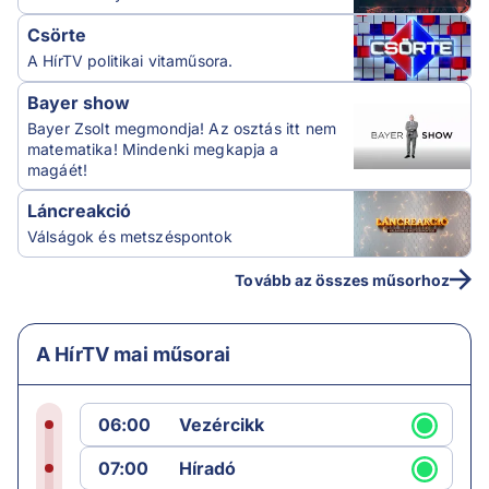
Csörte
A HírTV politikai vitaműsora.
Bayer show
Bayer Zsolt megmondja! Az osztás itt nem
matematika! Mindenki megkapja a
magáét!
Láncreakció
Válságok és metszéspontok
Tovább az összes műsorhoz
A HírTV mai műsorai
06:00
Vezércikk
07:00
Híradó