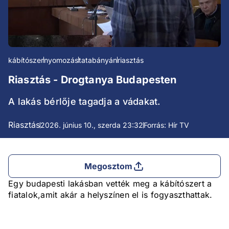
kábítószer
nyomozás
tatabányán
riasztás
Riasztás - Drogtanya Budapesten
A lakás bérlője tagadja a vádakat.
Riasztás
2026. június 10., szerda 23:32
Forrás: Hír TV
Megosztom
Egy budapesti lakásban vették meg a kábítószert a
fiatalok,amit akár a helyszínen el is fogyaszthattak.