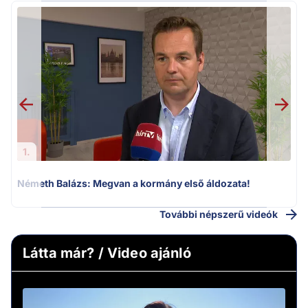
F
1.
Németh Balázs: Megvan a kormány első áldozata!
További népszerű videók
Látta már? / Video ajánló