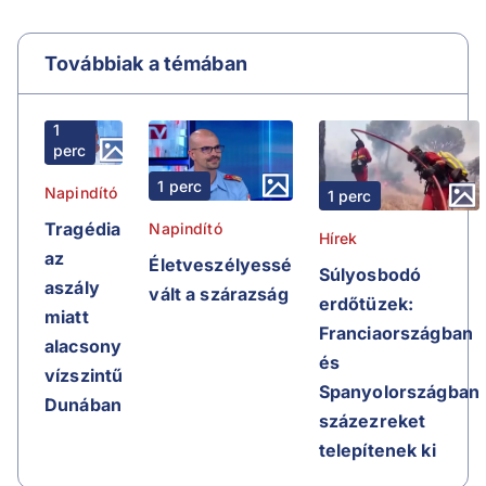
Továbbiak a témában
1
perc
1 perc
Napindító
1 perc
Tragédia
Napindító
Hírek
az
Életveszélyessé
Súlyosbodó
aszály
vált a szárazság
erdőtüzek:
miatt
Franciaországban
alacsony
és
vízszintű
Spanyolországban
Dunában
százezreket
telepítenek ki