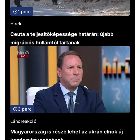
1 perc
Hírek
Ceuta a teljesítőképessége határán: újabb
migrációs hullámtól tartanak
3 perc
Láncreakció
Magyarország is része lehet az ukrán elnök új