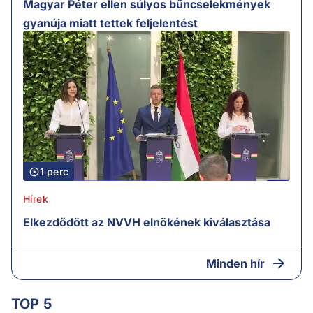
Magyar Péter ellen súlyos bűncselekmények
gyanúja miatt tettek feljelentést
1 perc
Hírek
Elkezdődött az NVVH elnökének kiválasztása
Minden hír
TOP 5