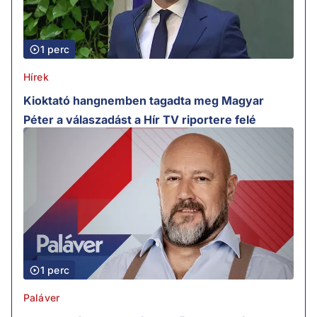
1 perc
Hírek
Kioktató hangnemben tagadta meg Magyar
Péter a válaszadást a Hír TV riportere felé
1 perc
Paláver