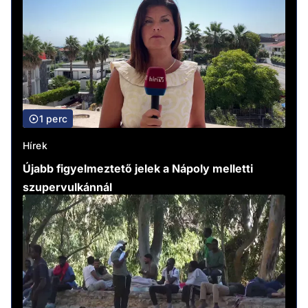
1 perc
Hírek
Újabb figyelmeztető jelek a Nápoly melletti
szupervulkánnál