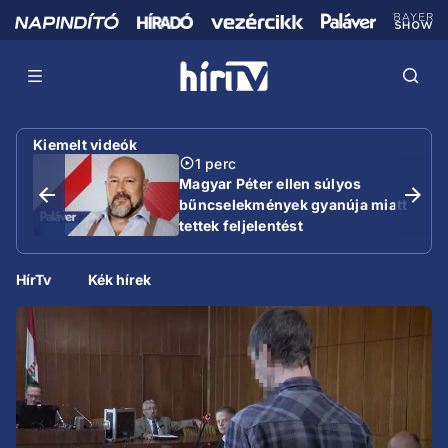
Kiemelt videók
1 perc
Magyar Péter ellen súlyos
bűncselekmények gyanúja miatt
tettek feljelentést
HírTv
Kék hírek