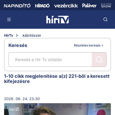
HírTv
kábítószer
Keresés
Részletes keresés
kábítószer
1-10 cikk megjelenítése a(z) 221-ből a keresett
kifejezésre
2026. 06. 24. 23:30