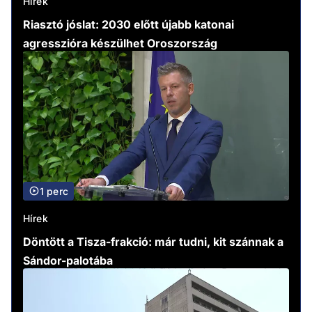
Hírek
Riasztó jóslat: 2030 előtt újabb katonai
agresszióra készülhet Oroszország
1 perc
Hírek
Döntött a Tisza-frakció: már tudni, kit szánnak a
Sándor-palotába