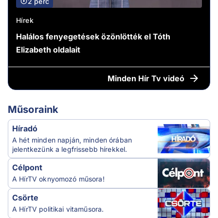
2 perc
Hírek
Halálos fenyegetések özönlötték el Tóth
Elizabeth oldalait
Minden
Hír Tv videó
Műsoraink
Híradó
A hét minden napján, minden órában
jelentkezünk a legfrissebb hírekkel.
Célpont
A HírTV oknyomozó műsora!
Csörte
A HírTV politikai vitaműsora.