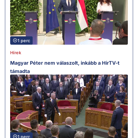
1 perc
Hírek
Magyar Péter nem válaszolt, inkább a HírTV-t
támadta
1 perc