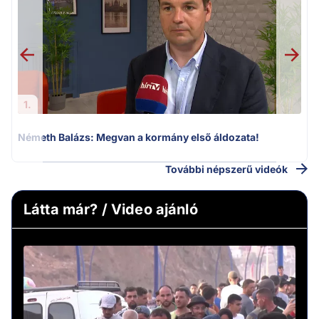
v
1.
Németh Balázs: Megvan a kormány első áldozata!
További népszerű videók
Látta már? / Video ajánló