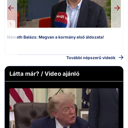
1.
Németh Balázs: Megvan a kormány első áldozata!
v
További népszerű videók
Látta már? / Video ajánló