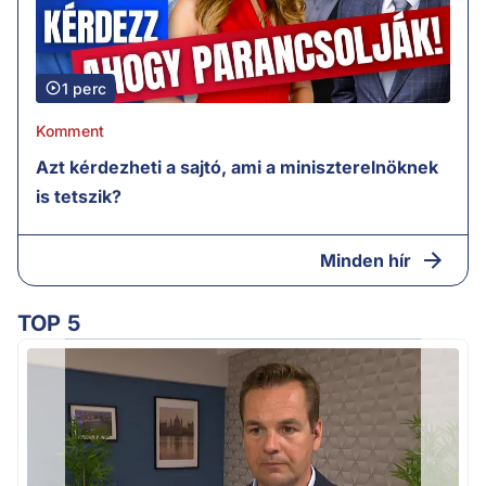
1 perc
Komment
Azt kérdezheti a sajtó, ami a miniszterelnöknek
is tetszik?
Minden hír
TOP 5