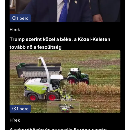
1 perc
Hírek
Trump szerint közel a béke, a Közel-Keleten
tovább nő a feszültség
1 perc
Hírek
A rekordhőség és az aszály Európa-szerte