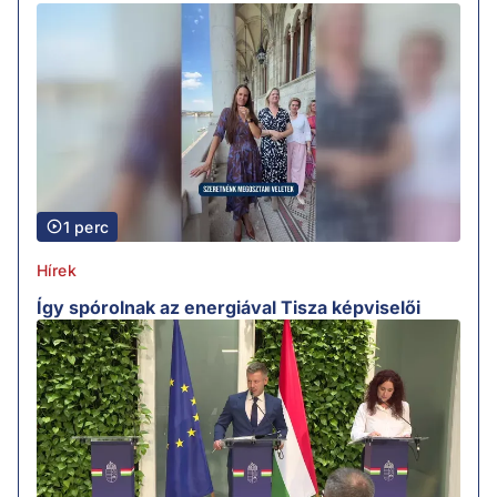
1 perc
Hírek
Így spórolnak az energiával Tisza képviselői