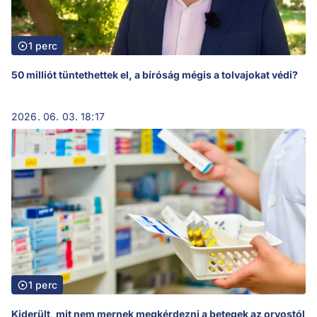
1 perc
50 milliót tüntethettek el, a bíróság mégis a tolvajokat védi?
2026. 06. 03. 18:17
1 perc
Kiderült, mit nem mernek megkérdezni a betegek az orvostól