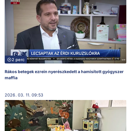
2 perc
Rákos betegek ezrein nyerészkedett a hamisított gyógyszer
maffia
2026. 03. 11. 09:53