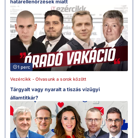
határellenőrzések miatt
1 perc
Vezércikk - Olvasunk a sorok között
Tárgyalt vagy nyaralt a tiszás vízügyi
államtitkár?