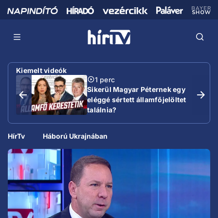
Kiemelt videók
1 perc
Sikerül Magyar Péternek egy
eléggé sértett államfőjelöltet
találnia?
HírTv
Háború Ukrajnában