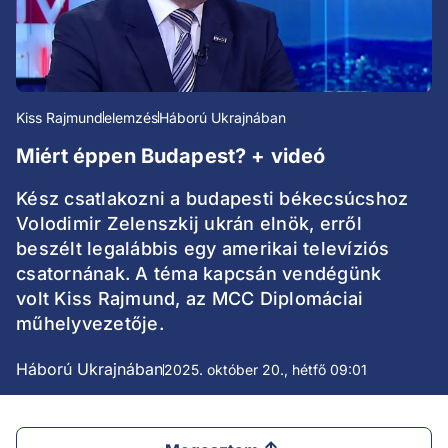
Kiss Rajmund
elemzés
Háború Ukrajnában
Miért éppen Budapest? + videó
Kész csatlakozni a budapesti békecsúcshoz
Volodimir Zelenszkij ukrán elnök, erről
beszélt legalábbis egy amerikai televíziós
csatornának. A téma kapcsán vendégünk
volt Kiss Rajmund, az MCC Diplomáciai
műhelyvezetője.
Háború Ukrajnában
2025. október 20., hétfő 09:01