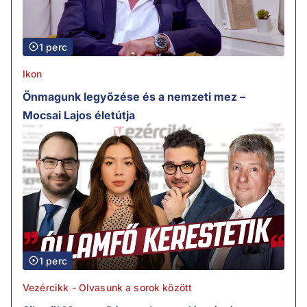
1 perc
Ikon
Önmagunk legyőzése és a nemzeti mez –
Mocsai Lajos életútja
1 perc
Vezércikk - Olvasunk a sorok között