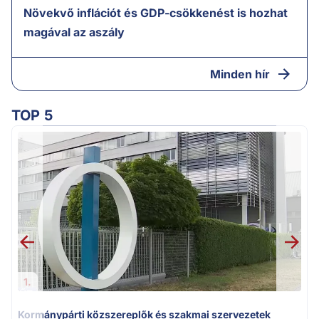
Növekvő inflációt és GDP-csökkenést is hozhat
magával az aszály
Minden hír
TOP 5
M
k
1.
Kormánypárti közszereplők és szakmai szervezetek