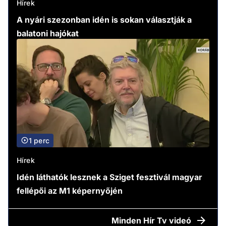
Hírek
A nyári szezonban idén is sokan választják a
balatoni hajókat
1 perc
Hírek
Idén láthatók lesznek a Sziget fesztivál magyar
fellépői az M1 képernyőjén
Minden
Hír Tv videó