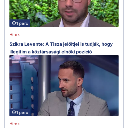
1 perc
Hírek
Szikra Levente: A Tisza jelöltjei is tudják, hogy
illegitim a köztársasági elnöki pozíció
1 perc
Hírek