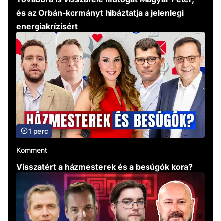
és az Orbán-kormányt hibáztatja a jelenlegi
energiakrízisért
1 perc
Komment
Visszatért a házmesterek és a besúgók kora?