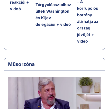
– A
reakciói +
Tárgyalóasztalhoz
korrupciós
videó
ültek Washington
botrány
és Kijev
átírhatja az
delegációi + videó
ország
jövőjét +
videó
Műsorzóna