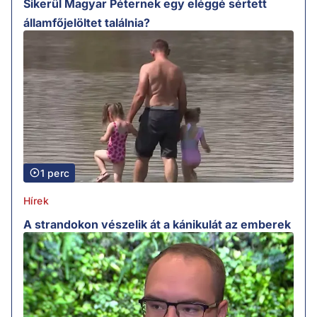
Sikerül Magyar Péternek egy eléggé sértett
államfőjelöltet találnia?
1 perc
Hírek
A strandokon vészelik át a kánikulát az emberek