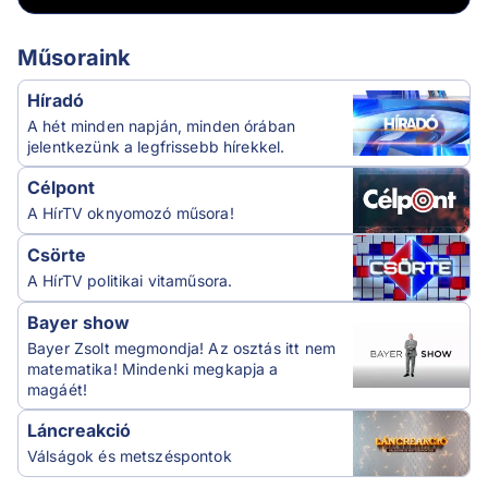
Műsoraink
Híradó
A hét minden napján, minden órában
jelentkezünk a legfrissebb hírekkel.
Célpont
A HírTV oknyomozó műsora!
Csörte
A HírTV politikai vitaműsora.
Bayer show
Bayer Zsolt megmondja! Az osztás itt nem
matematika! Mindenki megkapja a
magáét!
Láncreakció
Válságok és metszéspontok