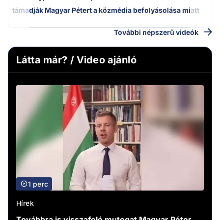
támadják Magyar Pétert a közmédia befolyásolása miatt
További népszerű videók
Látta már? / Video ajánló
1 perc
Hírek
Továbbra is visszafelé mutogat Magyar Péter,