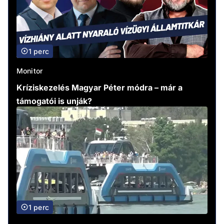
1 perc
Monitor
Kríziskezelés Magyar Péter módra – már a
támogatói is unják?
1 perc