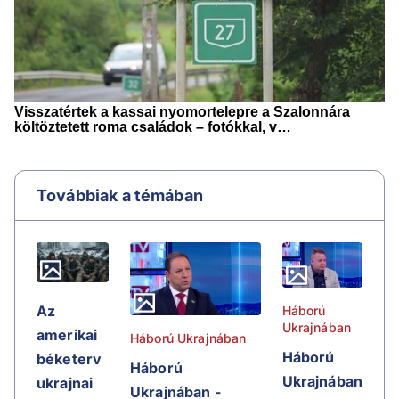
Továbbiak a témában
Az
Háború
Ukrajnában
amerikai
Háború Ukrajnában
Háború
béketerv
Háború
Ukrajnában
ukrajnai
Ukrajnában -