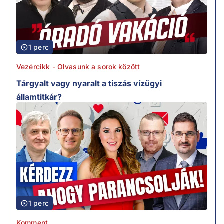
1 perc
Vezércikk - Olvasunk a sorok között
Tárgyalt vagy nyaralt a tiszás vízügyi
államtitkár?
1 perc
Komment