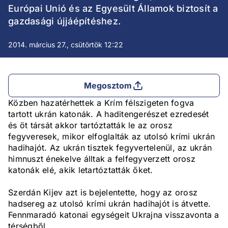
Európai Unió és az Egyesült Államok biztosít a
gazdasági újjáépítéshez.
2014. március 27., csütörtök 12:22
Megosztom
Közben hazatérhettek a Krím félszigeten fogva
tartott ukrán katonák. A haditengerészet ezredesét
és öt társát akkor tartóztatták le az orosz
fegyveresek, mikor elfoglalták az utolsó krími ukrán
hadihajót. Az ukrán tisztek fegyvertelenül, az ukrán
himnuszt énekelve álltak a felfegyverzett orosz
katonák elé, akik letartóztatták őket.
Szerdán Kijev azt is bejelentette, hogy az orosz
hadsereg az utolsó krími ukrán hadihajót is átvette.
Fennmaradó katonai egységeit Ukrajna visszavonta a
térségből.