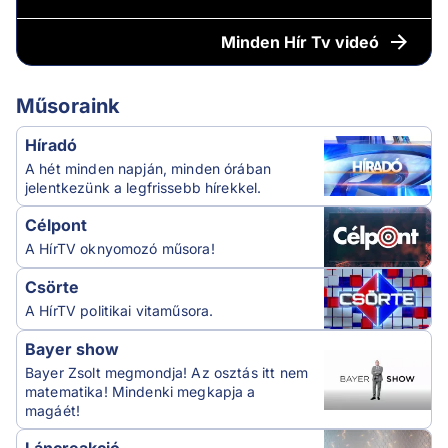
Minden
Hír Tv videó
Műsoraink
Híradó
A hét minden napján, minden órában
jelentkezünk a legfrissebb hírekkel.
Célpont
A HírTV oknyomozó műsora!
Csörte
A HírTV politikai vitaműsora.
Bayer show
Bayer Zsolt megmondja! Az osztás itt nem
matematika! Mindenki megkapja a
magáét!