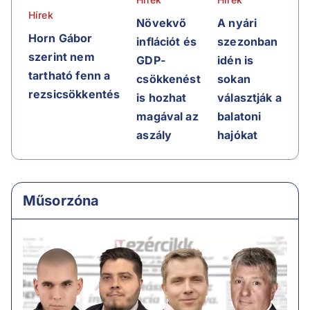
Hírek
Növekvő
A nyári
Horn Gábor
inflációt és
szezonban
szerint nem
GDP-
idén is
tartható fenn a
csökkenést
sokan
rezsicsökkentés
is hozhat
választják a
magával az
balatoni
aszály
hajókat
Műsorzóna