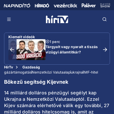
Kiemelt videók
1 perc
Tárgyalt vagy nyaralt a tiszás
vízügyi államtitkár?
HírTv
Gazdaság
gázártámogatás
Nemzetközi Valutaalap
ukrajna
IMF-hitel
Bőkezű segítség Kijevnek
14 milliárd dolláros pénzügyi segélyt kap
Ukrajna a Nemzetközi Valutaalaptól. Ezzel
Kijev számára elérhetővé válik egy további, 27
milliárd dolláros hitelcsomag is, amit az