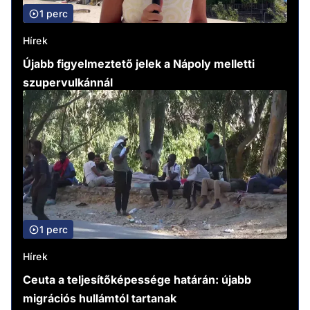
1 perc
Hírek
Újabb figyelmeztető jelek a Nápoly melletti
szupervulkánnál
1 perc
Hírek
Ceuta a teljesítőképessége határán: újabb
migrációs hullámtól tartanak