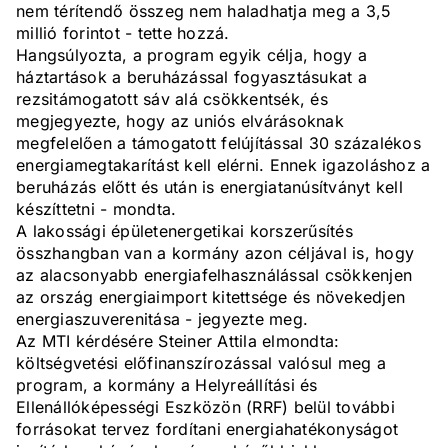
nem térítendő összeg nem haladhatja meg a 3,5
millió forintot - tette hozzá.
Hangsúlyozta, a program egyik célja, hogy a
háztartások a beruházással fogyasztásukat a
rezsitámogatott sáv alá csökkentsék, és
megjegyezte, hogy az uniós elvárásoknak
megfelelően a támogatott felújítással 30 százalékos
energiamegtakarítást kell elérni. Ennek igazoláshoz a
beruházás előtt és után is energiatanúsítványt kell
készíttetni - mondta.
A lakossági épületenergetikai korszerűsítés
összhangban van a kormány azon céljával is, hogy
az alacsonyabb energiafelhasználással csökkenjen
az ország energiaimport kitettsége és növekedjen
energiaszuverenitása - jegyezte meg.
Az MTI kérdésére Steiner Attila elmondta:
költségvetési előfinanszírozással valósul meg a
program, a kormány a Helyreállítási és
Ellenállóképességi Eszközön (RRF) belül további
forrásokat tervez fordítani energiahatékonyságot