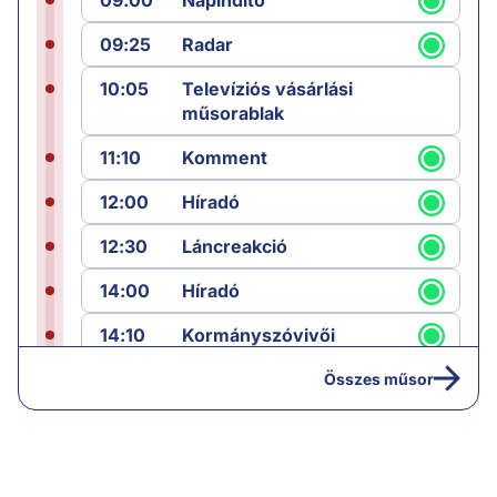
09:00
Napindító
09:25
Radar
10:05
Televíziós vásárlási
műsorablak
11:10
Komment
12:00
Híradó
12:30
Láncreakció
14:00
Híradó
14:10
Kormányszóvivői
sajtótájékoztató
Összes műsor
16:25
Paláver
19:00
Hírek
19:05
Komment