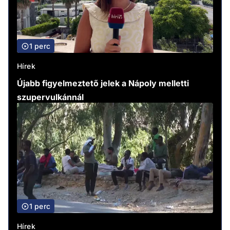
1 perc
Hírek
Újabb figyelmeztető jelek a Nápoly melletti
szupervulkánnál
1 perc
Hírek