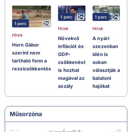
1 perc
1 perc
1 perc
Hírek
Hírek
Hírek
Növekvő
A nyári
Horn Gábor
inflációt és
szezonban
szerint nem
GDP-
idén is
tartható fenn a
csökkenést
sokan
rezsicsökkentés
is hozhat
választják a
magával az
balatoni
aszály
hajókat
Műsorzóna