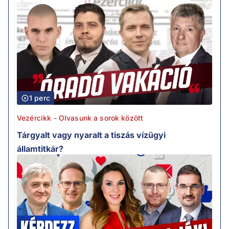
1 perc
Vezércikk - Olvasunk a sorok között
Tárgyalt vagy nyaralt a tiszás vízügyi
államtitkár?