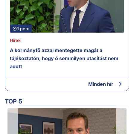
1 perc
Hírek
A kormányfő azzal mentegette magát a
tájékoztatón, hogy ő semmilyen utasítást nem
adott
Minden hír
TOP 5
F