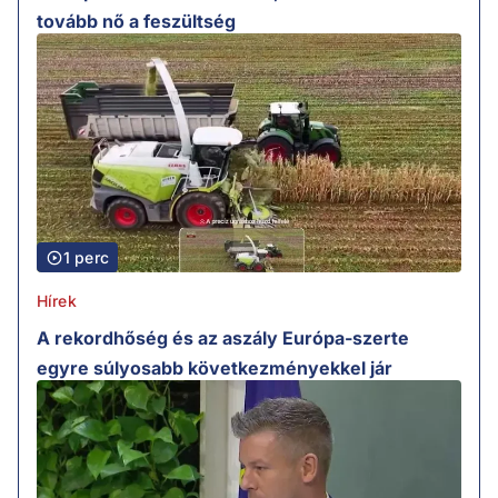
tovább nő a feszültség
1 perc
Hírek
A rekordhőség és az aszály Európa-szerte
egyre súlyosabb következményekkel jár