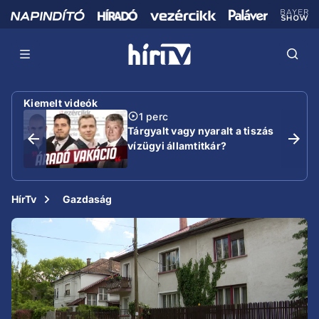
Kiemelt videók
1 perc
Tárgyalt vagy nyaralt a tiszás
vízügyi államtitkár?
HírTv
Gazdaság