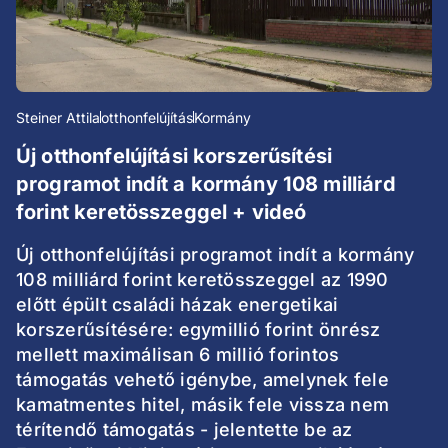
Steiner Attila
otthonfelújítás
Kormány
Új otthonfelújítási korszerűsítési
programot indít a kormány 108 milliárd
forint keretösszeggel + videó
Új otthonfelújítási programot indít a kormány
108 milliárd forint keretösszeggel az 1990
előtt épült családi házak energetikai
korszerűsítésére: egymillió forint önrész
mellett maximálisan 6 millió forintos
támogatás vehető igénybe, amelynek fele
kamatmentes hitel, másik fele vissza nem
térítendő támogatás - jelentette be az