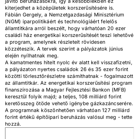
javító beruházásokra, így a későbbiekben ez
kiterjedhet a középületek korszerűsítésére is.
Fábián Gergely, a Nemzetgazdasági Minisztérium
(NGM) iparpolitikáért és technológiáért felelős
államtitkára arról beszélt, hogy várhatóan 20 ezer
családi ház energetikai korszerűsítését teszi lehetővé
a program, amelynek részleteit rövidesen
közzéteszik. A tervek szerint a pályázatok június
elején nyílhatnak meg.
A kamatmentes hitelt nyolc év alatt kell visszafizetni,
a pályázaton nyertes családok 26 és 35 ezer forint
közötti törlesztőrészletre számíthatnak - fogalmazott
az államtitkár. Az energetikai korszerűsítési program
finanszírozása a Magyar Fejlesztési Bankon (MFB)
keresztül folyik majd; a teljes, 108 milliárd forint
keretösszeg ötöde vehető igénybe gázkazáncserére.
A programnak köszönhetően várhatóan 127 milliárd
forint értékű építőipari beruházás valósul meg - tette
hozzá.