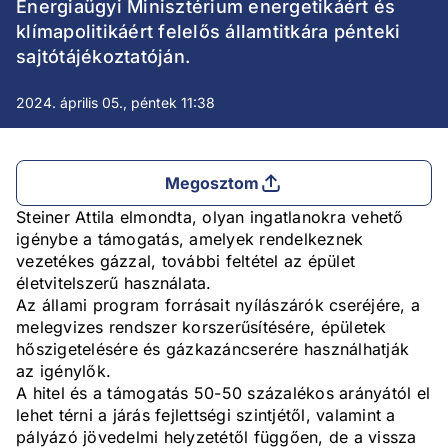
Energiaügyi Minisztérium energetikáért és
klímapolitikáért felelős államtitkára pénteki
sajtótájékoztatóján.
2024. április 05., péntek 11:38
Megosztom
Steiner Attila elmondta, olyan ingatlanokra vehető
igénybe a támogatás, amelyek rendelkeznek
vezetékes gázzal, további feltétel az épület
életvitelszerű használata.
Az állami program forrásait nyílászárók cseréjére, a
melegvizes rendszer korszerűsítésére, épületek
hőszigetelésére és gázkazáncserére használhatják
az igénylők.
A hitel és a támogatás 50-50 százalékos arányától el
lehet térni a járás fejlettségi szintjétől, valamint a
pályázó jövedelmi helyzetétől függően, de a vissza