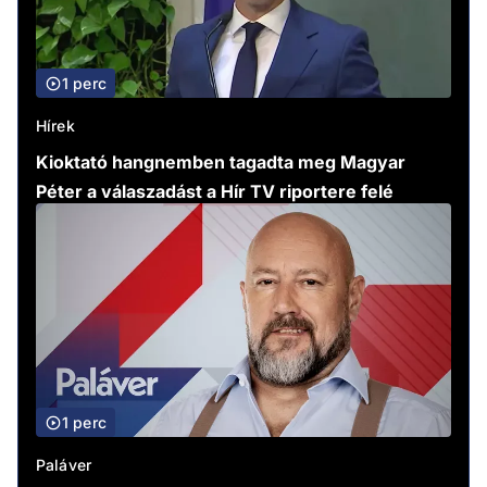
1 perc
Hírek
Kioktató hangnemben tagadta meg Magyar
Péter a válaszadást a Hír TV riportere felé
1 perc
Paláver