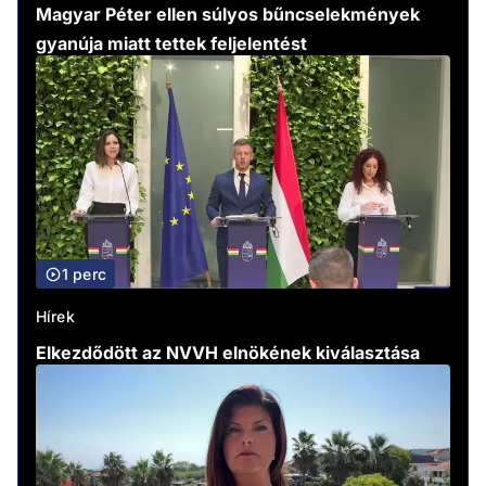
Magyar Péter ellen súlyos bűncselekmények
gyanúja miatt tettek feljelentést
1 perc
Hírek
Elkezdődött az NVVH elnökének kiválasztása