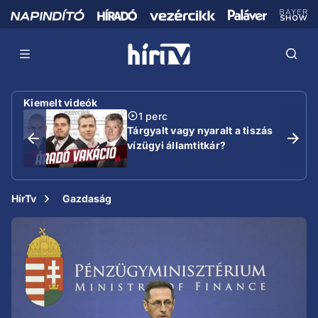
Kiemelt videók
1 perc
Tárgyalt vagy nyaralt a tiszás
vízügyi államtitkár?
HírTv
Gazdaság