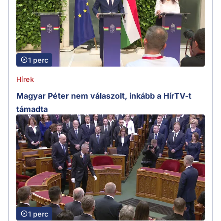
1 perc
Hírek
Magyar Péter nem válaszolt, inkább a HírTV-t
támadta
1 perc