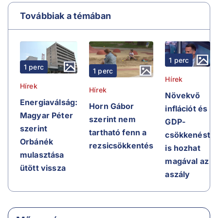
Továbbiak a témában
1 perc
1 perc
1 perc
Hírek
Hírek
Hírek
Növekvő
Energiaválság:
Horn Gábor
inflációt és
Magyar Péter
szerint nem
GDP-
szerint
tartható fenn a
csökkenést
Orbánék
rezsicsökkentés
is hozhat
mulasztása
magával az
ütött vissza
aszály