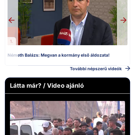
1.
Németh Balázs: Megvan a kormány első áldozata!
H
További népszerű videók
Látta már? / Video ajánló