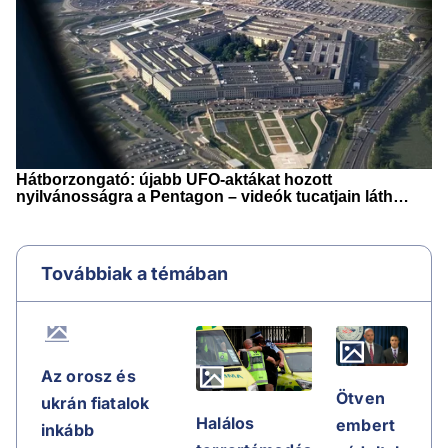
Továbbiak a témában
Az orosz és
Ötven
ukrán fiatalok
Halálos
embert
inkább