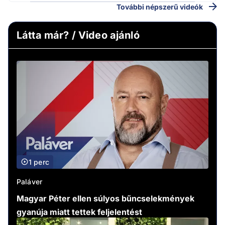
További népszerű videók
Látta már? / Video ajánló
1 perc
Paláver
Magyar Péter ellen súlyos bűncselekmények
gyanúja miatt tettek feljelentést