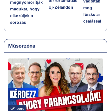
terrortámadás
vádoltak
megnyomorítják
Új-Zélandon
meg
magukat, hogy
főiskolai
elkerüljék a
csalással
sorozás
Műsorzóna
1 perc