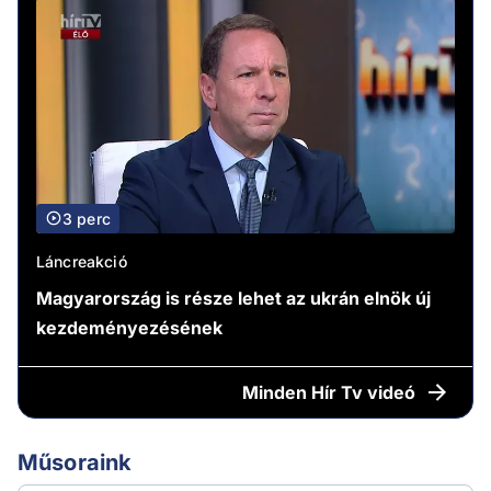
3 perc
Láncreakció
Magyarország is része lehet az ukrán elnök új
kezdeményezésének
Minden
Hír Tv videó
Műsoraink