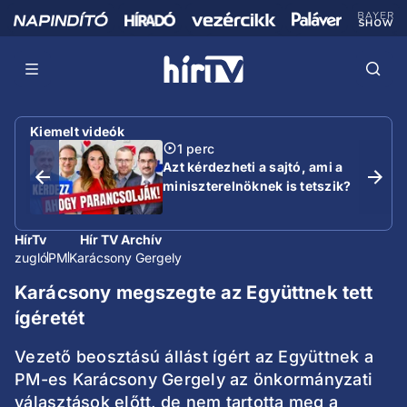
Kiemelt videók
1 perc
Azt kérdezheti a sajtó, ami a
miniszterelnöknek is tetszik?
HírTv
Hír TV Archív
zugló
PM
Karácsony Gergely
Karácsony megszegte az Együttnek tett
ígéretét
Vezető beosztású állást ígért az Együttnek a
PM-es Karácsony Gergely az önkormányzati
választások előtt, de nem tartotta meg a