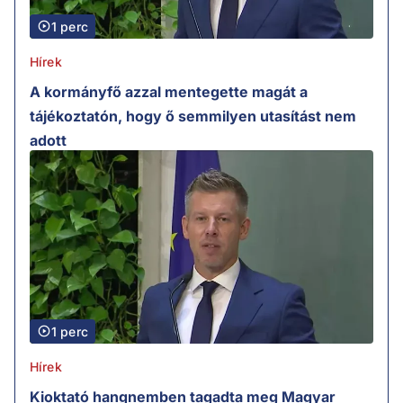
1 perc
Hírek
A kormányfő azzal mentegette magát a
tájékoztatón, hogy ő semmilyen utasítást nem
adott
1 perc
Hírek
Kioktató hangnemben tagadta meg Magyar