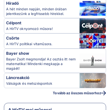
Híradó
A hét minden napján, minden órában
jelentkezünk a legfrissebb hírekkel.
Célpont
A HírTV oknyomozó műsora!
Csörte
A HírTV politikai vitaműsora.
Bayer show
Bayer Zsolt megmondja! Az osztás itt nem
matematika! Mindenki megkapja a
magáét!
Láncreakció
Válságok és metszéspontok
Tovább az összes műsorhoz
A HírTV mai műsorai