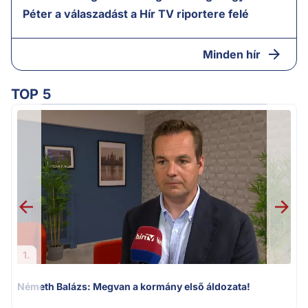
Péter a válaszadást a Hír TV riportere felé
Minden hír
TOP 5
F
1.
Németh Balázs: Megvan a kormány első áldozata!