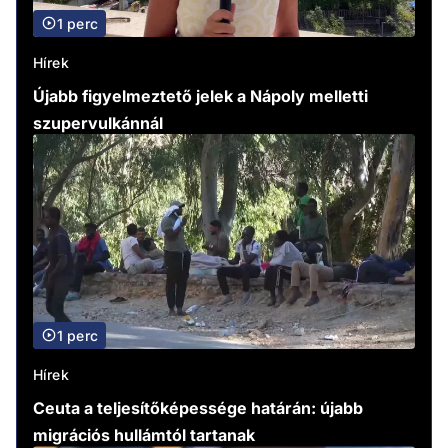
1 perc
Hírek
Újabb figyelmeztető jelek a Nápoly melletti
szupervulkánnál
1 perc
Hírek
Ceuta a teljesítőképessége határán: újabb
migrációs hullámtól tartanak