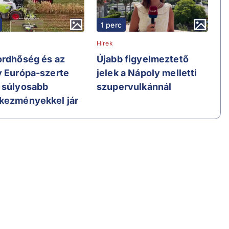
1 perc
Hírek
ordhőség és az
Újabb figyelmeztető
y Európa-szerte
jelek a Nápoly melletti
 súlyosabb
szupervulkánnál
kezményekkel jár