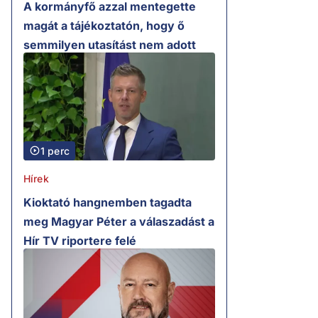
A kormányfő azzal mentegette
magát a tájékoztatón, hogy ő
semmilyen utasítást nem adott
1 perc
Hírek
Kioktató hangnemben tagadta
meg Magyar Péter a válaszadást a
Hír TV riportere felé