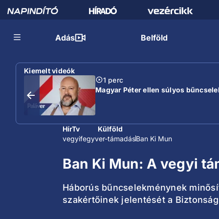
Adás
Belföld
Kiemelt videók
1 perc
Magyar Péter ellen súlyos bűncselek
HírTv
Külföld
vegyifegyver-támadás
Ban Ki Mun
Ban Ki Mun: A vegyi 
Háborús bűncselekménynek minősítet
szakértőinek jelentését a Biztonsá