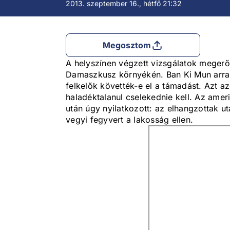
2013. szeptember 16., hétfő 21:32
Megosztom
A helyszínen végzett vizsgálatok megerős
Damaszkusz környékén. Ban Ki Mun arra 
felkelők követték-e el a támadást. Azt 
haladéktalanul cselekednie kell. Az amer
után úgy nyilatkozott: az elhangzottak 
vegyi fegyvert a lakosság ellen.