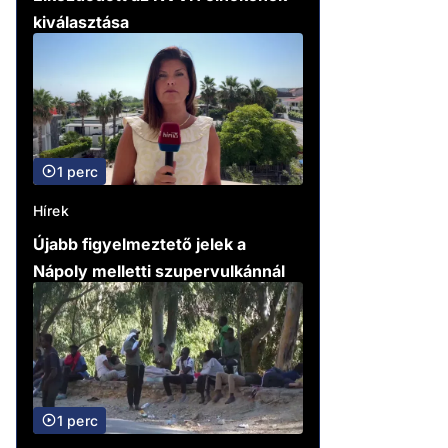
kiválasztása
1 perc
Hírek
Újabb figyelmeztető jelek a
Nápoly melletti szupervulkánnál
1 perc