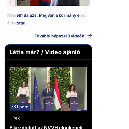
1.
Németh Balázs: Megvan a kormány első
áldozata!
További népszerű videók
Látta már? / Video ajánló
1 perc
Hírek
Elkezdődött az NVVH elnökének