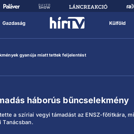
Gazdaság
Külföld
mények gyanúja miatt tettek feljelentést
támadás háborús bűncselekmény
te a szíriai vegyi támadást az ENSZ-főtitkára, mi
gi Tanácsban.