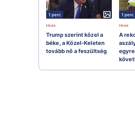
1 perc
1 perc
Hírek
Hírek
Trump szerint közel a
A rek
béke, a Közel-Keleten
aszál
tovább nő a feszültség
egyre
követ