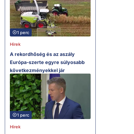
1 perc
Hírek
A rekordhőség és az aszály
Európa-szerte egyre súlyosabb
következményekkel jár
1 perc
Hírek