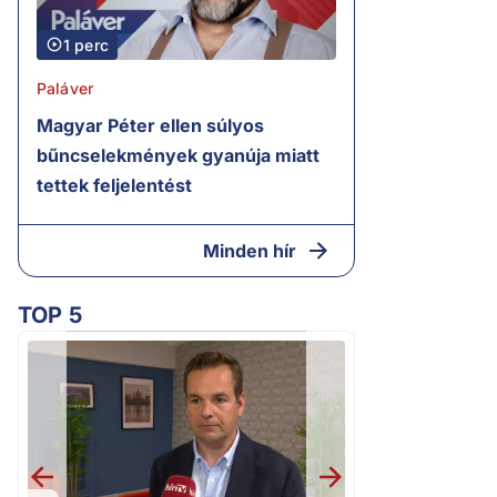
1 perc
Paláver
Magyar Péter ellen súlyos
bűncselekmények gyanúja miatt
tettek feljelentést
Minden hír
TOP 5
2.
„Ez az ügy nem 
következmények né
Magyar Pétert