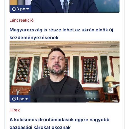
3 perc
Láncreakció
Magyarország is része lehet az ukrán elnök új
kezdeményezésének
1 perc
Hírek
A kölcsönös dróntámadások egyre nagyobb
gazdasági károkat okoznak