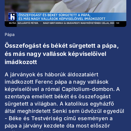
Pápa
Összefogást és békét sürgetett a pápa,
és más nagy vallások képviselőivel
imádkozott
A járványok és háborúk áldozataiért
imádkozott Ferenc pápa a nagy vallások
képviselőivel a római Capitolium-dombon. A
szentatya emellett békét és összefogást
sürgetett a világban. A katolikus egyházfő
által meghirdetett Senki sem üdvözül egyedül
- Béke és Testvériség című eseményen a
pápa a járvány kezdete óta most először