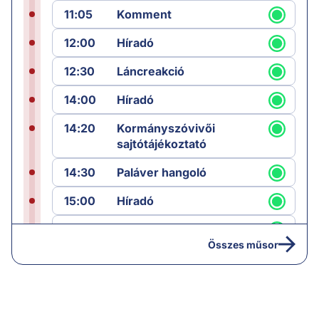
11:05
Komment
12:00
Híradó
12:30
Láncreakció
14:00
Híradó
14:20
Kormányszóvivői
sajtótájékoztató
14:30
Paláver hangoló
15:00
Híradó
15:30
Paláver
Összes műsor
17:00
Hírek
19:00
Hírek
19:05
Komment