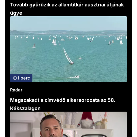
Tovább gyűrűzik az államtitkár ausztriai útjának
ügye
1 perc
Radar
Megszakadt a címvédő sikersorozata az 58.
Kékszalagon