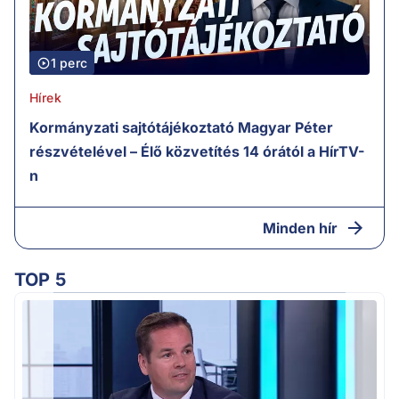
1 perc
Hírek
Kormányzati sajtótájékoztató Magyar Péter
részvételével – Élő közvetítés 14 órától a HírTV-
n
Minden hír
TOP 5
M
k