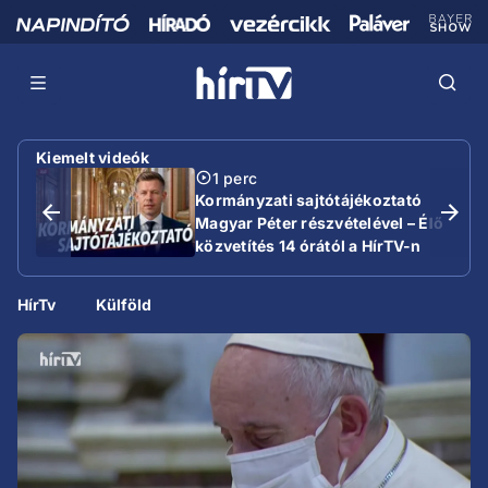
Kiemelt videók
1 perc
Kormányzati sajtótájékoztató
Magyar Péter részvételével – Élő
közvetítés 14 órától a HírTV-n
HírTv
Külföld