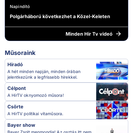
Napindító
Polgárháború következhet a Közel-Keleten
Minden
Hír Tv videó
Műsoraink
Híradó
A hét minden napján, minden órában
jelentkezünk a legfrissebb hírekkel.
Célpont
A HírTV oknyomozó műsora!
Csörte
A HírTV politikai vitaműsora.
Bayer show
Bayer Zsolt megmondja! Az osztás itt nem