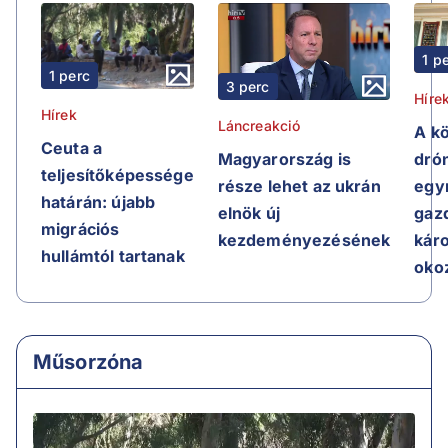
1 p
1 perc
3 perc
Híre
Hírek
Láncreakció
A k
Ceuta a
Magyarország is
dró
teljesítőképessége
része lehet az ukrán
egy
határán: újabb
elnök új
gaz
migrációs
kezdeményezésének
kár
hullámtól tartanak
oko
Műsorzóna