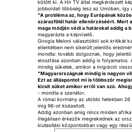
kötött ki. A Hír TV által megkérdezett k
jobboldali többség lesz az Unióban, így 
"A probléma az, hogy Európának közösen
szárazföldi határ ellenőrzéséért. Mert
maga módján védi a határokat addig a 
magyarázta a képviselő.
Girogia Meloni választóitól sok kritikát k
ellentétben nem sikerült jelentős eredmé
mondta: tovább dolgoznak, hogy jelentős
elosztása azonban addig is folyamatos. 
mindig süketek, amikor a migráció vissza
"Magyarországnak mindig is nagyon vilá
Ezt az álláspontot mi is többször megi
kicsit süket amikor erről van szó. Ahog
- mondta a szenátor.
A római kormány az utóbbi hetekben 26 il
míg 96-ot kiutasított.
Addig azonban amig nincs minden afrikai
illegálisan érkezők megrekednek az orsz
kiutasítási központokban vagy egy részü