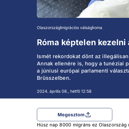
Olaszország
migrációs válság
roma
Róma képtelen kezelni 
Ismét rekordokat dönt az illegális
Annak ellenére is, hogy a tunéziai p
a júniusi európai parlamenti válas
Brüsszelben.
2024. április 08., hétfő 12:58
Megosztom
Húsz nap 8000 migráns ez Olaszország m