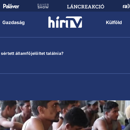
Gazdaság
Külföld
értett államfőjelöltet találnia?