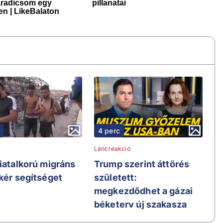
4 perc
Láncreakció
fiatalkorú migráns
Trump szerint áttörés
 kér segítséget
született:
megkezdődhet a gázai
béketerv új szakasza