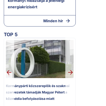
kormányt hibáztatja a jelenlegi
energiakrízisért
Minden hír
TOP 5
2.
Kétségbeesett ca
Polgár Judit és 
volt főbíró a me
1.
Kormánypárti közszereplők és szakmai
szervezetek támadják Magyar Pétert a
közmédia befolyásolása miatt