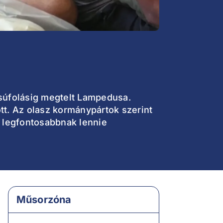
zsúfolásig megtelt Lampedusa.
ott. Az olasz kormánypártok szerint
a legfontosabbnak lennie
Műsorzóna