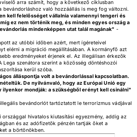
épviselő arra számít, hogy a következő ciklusban
a bevándorláshoz való hozzáállás is meg fog változni.
 kell felelősséget vállalnia valamennyi tengeri és
 amíg ez nem történik meg, és minden egyes ország a
bevándorlás mindenképpen utat talál magának"
-
apott az utóbbi időben azért, mert ígéreteivel
nyt elérni a migráció megállításában. A kormányfő azt
ebb eredményeket érjenek el. Az illegálisan érkezők
A Lega szenátora szerint a közösség döntéshozói
szorítása kerül szóba.
gos álláspontja volt a bevándorlással kapcsolatban.
smételtük. De nyilvánvaló, hogy az Európai Unió egy
y ilyenkor mondják: a szükségből erényt kell csinálni"
legális bevándorlót tartóztatott le terrorizmus vádjával
 országgal hivatalos kiutasítási egyezmény, addig az
ágban és az adófizetők pénzén tartják őket a
ket a börtönökben.