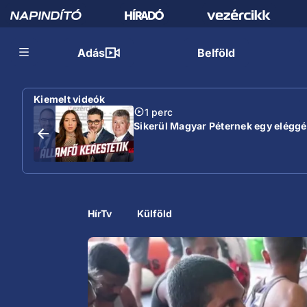
Adás
Belföld
Kiemelt videók
1 perc
Sikerül Magyar Péternek egy eléggé s
HírTv
Külföld