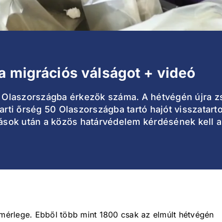
a migrációs válságot + videó
an Olaszországba érkezők száma. A hétvégén újra 
arti őrség 50 Olaszországba tartó hajót visszatart
ztások után a közös határvédelem kérdésének kell 
érlege. Ebből több mint 1800 csak az elmúlt hétvégén