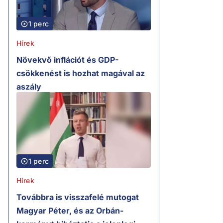
1 perc
Hírek
Növekvő inflációt és GDP-
csökkenést is hozhat magával az
aszály
1 perc
Hírek
Továbbra is visszafelé mutogat
Magyar Péter, és az Orbán-