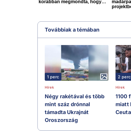
Továbbiak a témában
1 perc
2 perc
Hírek
Hírek
Négy rakétával és több
1100 
mint száz drónnal
miatt
támadta Ukrajnát
Ceuta
Oroszország