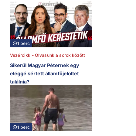
1 perc
Vezércikk - Olvasunk a sorok között
Sikerül Magyar Péternek egy
eléggé sértett államfőjelöltet
találnia?
1 perc