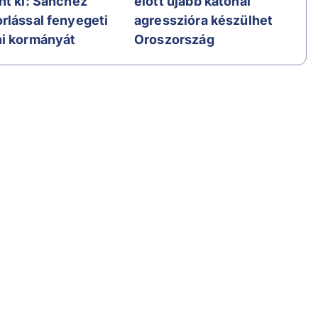
nt ki: Sanchez
előtt újabb katonai
rlással fenyegeti
agresszióra készülhet
i kormányát
Oroszország