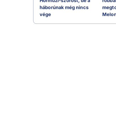
Hormuzi-szorost, de a
robba
háborúnak még nincs
megto
vége
Melon