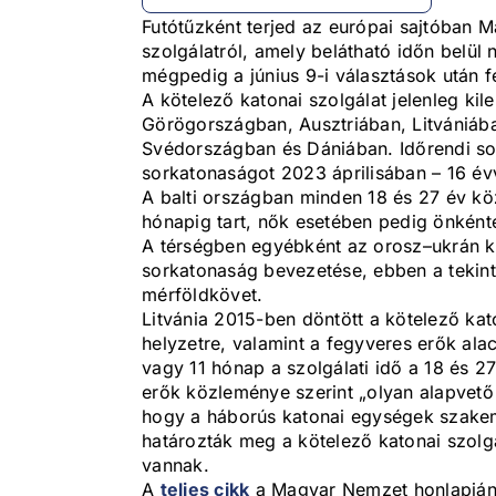
Futótűzként terjed az európai sajtóban 
szolgálatról, amely belátható időn belül
mégpedig a június 9-i választások után fel
A kötelező katonai szolgálat jelenleg k
Görögországban, Ausztriában, Litvániáb
Svédországban és Dániában. Időrendi sor
sorkatonaságot 2023 áprilisában – 16 évv
A balti országban minden 18 és 27 év közö
hónapig tart, nők esetében pedig önkén
A térségben egyébként az orosz–ukrán ko
sorkatonaság bevezetése, ebben a tekinte
mérföldkövet.
Litvánia 2015-ben döntött a kötelező kato
helyzetre, valamint a fegyveres erők al
vagy 11 hónap a szolgálati idő a 18 és 2
erők közleménye szerint „olyan alapvet
hogy a háborús katonai egységek szakem
határozták meg a kötelező katonai szolg
vannak.
A
teljes cikk
a Magyar Nemzet honlapján