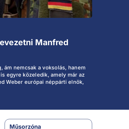
bevezetni Manfred
ig, ám nemcsak a voksolás, hanem
 is egyre közeledik, amely már az
red Weber európai néppárti elnök,
Műsorzóna