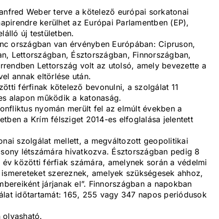
Manfred Weber terve a kötelező európai sorkatonai
 napirendre kerülhet az Európai Parlamentben (EP),
álló új testületben.
ilenc országban van érvényben Európában: Cipruson,
an, Lettországban, Észtországban, Finnországban,
rendben Lettország volt az utolsó, amely bevezette a
el annak eltörlése után.
tti férfinak kötelező bevonulni, a szolgálat 11
tes alapon működik a katonaság.
nfliktus nyomán merült fel az elmúlt években a
tben a Krím félsziget 2014-es elfoglalása jelentett
nai szolgálat mellett, a megváltozott geopolitikai
acsony létszámára hivatkozva. Észtországban pedig 8
7 év közötti férfiak számára, amelynek során a védelmi
ő ismereteket szereznek, amelyek szükségesek ahhoz,
bereiként járjanak el”. Finnországban a napokban
álat időtartamát: 165, 255 vagy 347 napos periódusok
 olvasható.