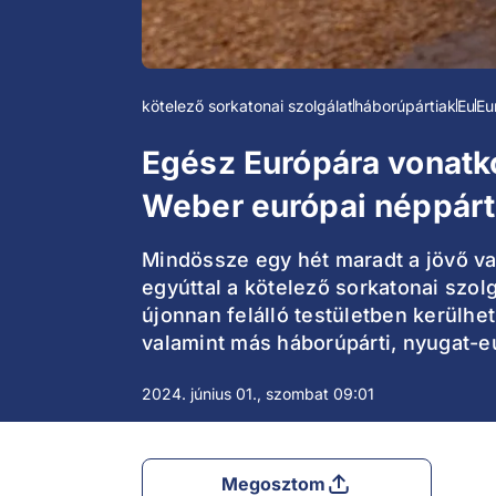
kötelező sorkatonai szolgálat
háborúpártiak
Eu
Eu
Egész Európára vonatko
Weber európai néppárt
Mindössze egy hét maradt a jövő v
egyúttal a kötelező sorkatonai szo
újonnan felálló testületben kerülhe
valamint más háborúpárti, nyugat-eur
2024. június 01., szombat 09:01
Megosztom