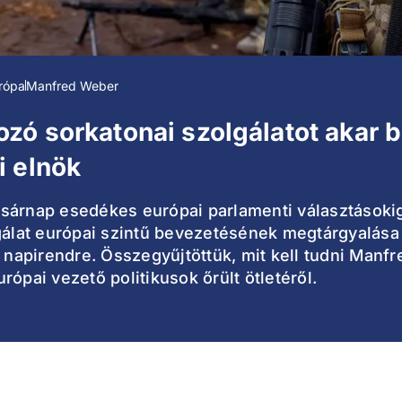
rópa
Manfred Weber
zó sorkatonai szolgálatot akar 
i elnök
asárnap esedékes európai parlamenti választások
lgálat európai szintű bevezetésének megtárgyalása
t napirendre. Összegyűjtöttük, mit kell tudni Manf
ópai vezető politikusok őrült ötletéről.