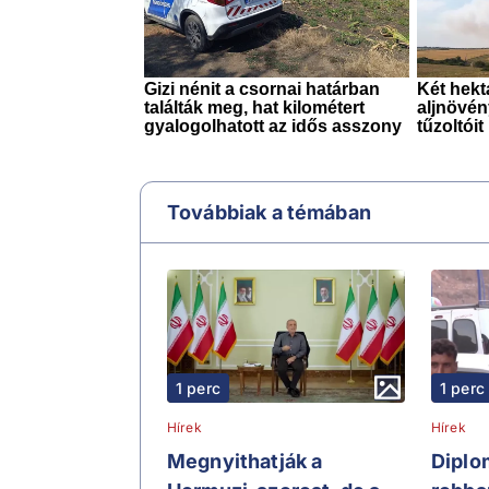
Továbbiak a témában
1 perc
1 perc
Hírek
Hírek
Megnyithatják a
Diplo