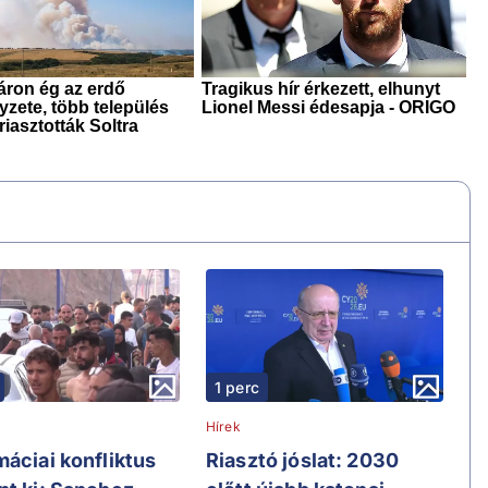
1 perc
Hírek
máciai konfliktus
Riasztó jóslat: 2030