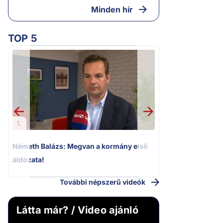
Minden hír
TOP 5
2.
Kioktató hangne
Magyar Péter a vá
riportere felé
1.
Németh Balázs: Megvan a kormány első
áldozata!
További népszerű videók
Látta már? / Video ajánló