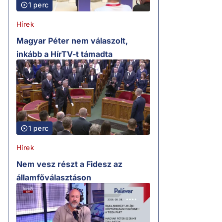
1 perc
Hírek
Magyar Péter nem válaszolt,
inkább a HírTV-t támadta
1 perc
Hírek
Nem vesz részt a Fidesz az
államfőválasztáson