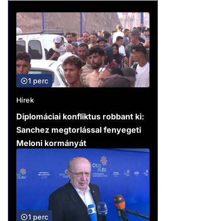
1 perc
Hírek
Diplomáciai konfliktus robbant ki:
Sanchez megtorlással fenyegeti
Meloni kormányát
1 perc