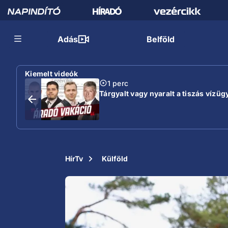
Adás
Belföld
Kiemelt videók
1 perc
Tárgyalt vagy nyaralt a tiszás vízügy
HírTv
Külföld