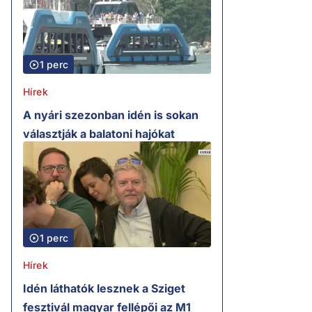
1 perc
Hírek
A nyári szezonban idén is sokan
választják a balatoni hajókat
1 perc
Hírek
Idén láthatók lesznek a Sziget
fesztivál magyar fellépői az M1