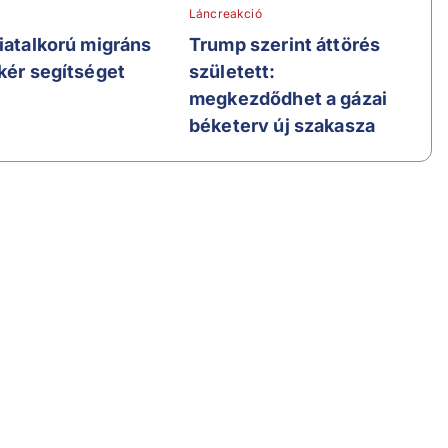
Láncreakció
fiatalkorú migráns
Trump szerint áttörés
 kér segítséget
született:
megkezdődhet a gázai
béketerv új szakasza