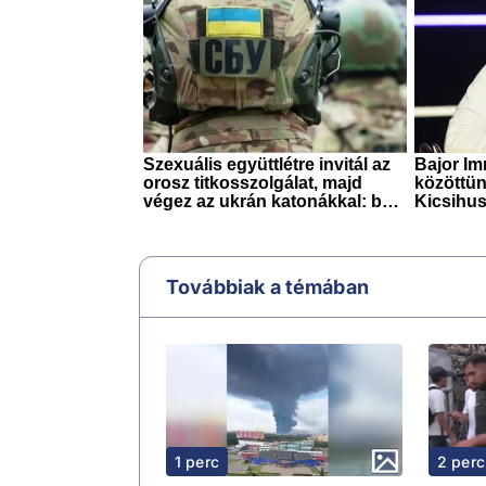
Továbbiak a témában
1 perc
2 perc