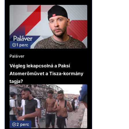
1 perc
Paláver
Végleg lekapcsolná a Paksi
Atomerőművet a Tisza-kormány
tagja?
2 perc