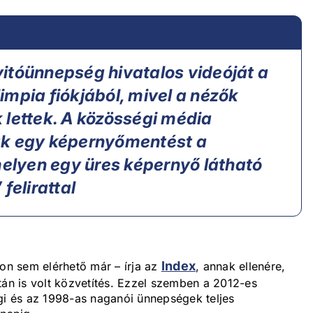
itóünnepség hivatalos videóját a
olimpia fiókjából, mivel a nézők
 lettek. A közösségi média
ak egy képernyőmentést a
melyen egy üres képernyő látható
felirattal
Index
n sem elérhető már – írja az
, annak ellenére,
tán is volt közvetítés. Ezzel szemben a 2012-es
gi és az 1998-as naganói ünnepségek teljes