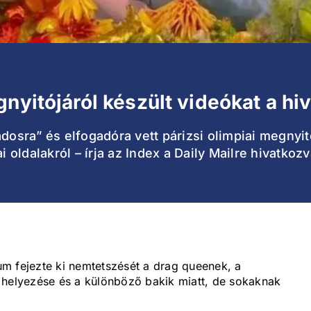
nyitójáról készült videókat a hiv
adosra” és elfogadóra vett párizsi olimpiai megnyit
i oldalakról – írja az Index a Daily Mailre hivatkozv
m fejezte ki nemtetszését a drag queenek, a
 helyezése és a különböző bakik miatt, de sokaknak