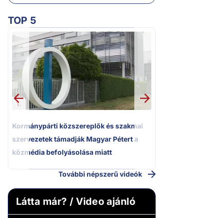
TOP 5
2.
Kétségbeesett ca
Polgár Judit és 
volt főbíró a me
1.
Kormánypárti közszereplők és szakmai
szervezetek támadják Magyar Pétert a
közmédia befolyásolása miatt
További népszerű videók
Látta már? / Video ajánló