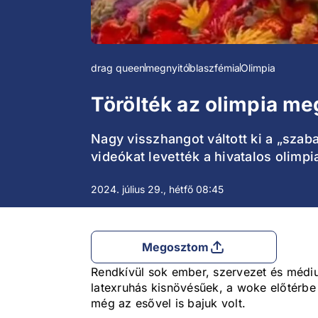
drag queen
megnyitó
blaszfémia
Olimpia
Törölték az olimpia meg
Nagy visszhangot váltott ki a „szab
videókat levették a hivatalos olimpia
2024. július 29., hétfő 08:45
Megosztom
Rendkívül sok ember, szervezet és médiu
latexruhás kisnövésűek, a woke előtérbe
még az esővel is bajuk volt.