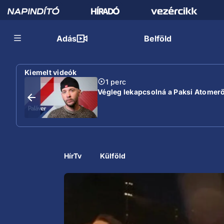
Adás
Belföld
Kiemelt videók
1 perc
Végleg lekapcsolná a Paksi Atomer
HírTv
Külföld