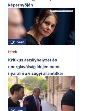
képernyőjén
1 perc
Hírek
Kritikus aszályhelyzet és
energiaválság idején ment
nyaralni a vízügyi államtitkár
1 perc