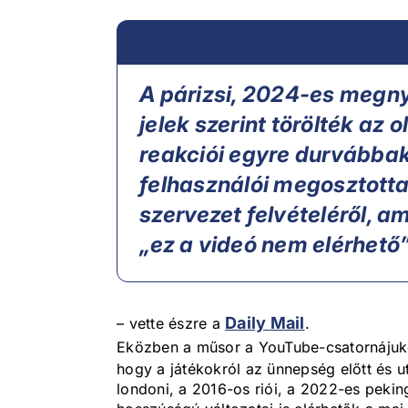
A párizsi, 2024-es megny
jelek szerint törölték az 
reakciói egyre durvábbak
felhasználói megosztott
szervezet felvételéről, a
„ez a videó nem elérhető” 
Daily Mail
– vette észre a
.
Eközben a műsor a YouTube-csatornájuko
hogy a játékokról az ünnepség előtt és u
londoni, a 2016-os riói, a 2022-es pekin