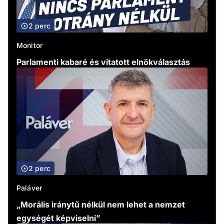
2 perc
Monitor
Parlamenti kabaré és vitatott elnökválasztás
2 perc
Paláver
„Morális iránytű nélkül nem lehet a nemzet
egységét képviselni”