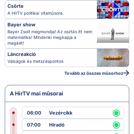
Csörte
A HírTV politikai vitaműsora.
Bayer show
Bayer Zsolt megmondja! Az osztás itt nem
matematika! Mindenki megkapja a
magáét!
Láncreakció
Válságok és metszéspontok
Tovább az összes műsorhoz
A HírTV mai műsorai
06:00
Vezércikk
07:00
Híradó