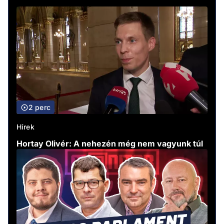
2 perc
Hírek
Hortay Olivér: A nehezén még nem vagyunk túl