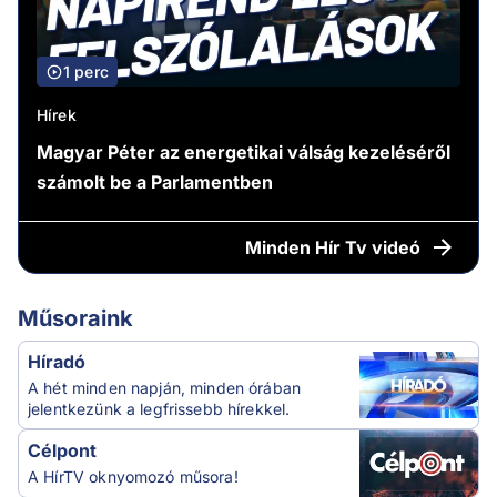
1 perc
Hírek
Magyar Péter az energetikai válság kezeléséről
számolt be a Parlamentben
Minden
Hír Tv videó
Műsoraink
Híradó
A hét minden napján, minden órában
jelentkezünk a legfrissebb hírekkel.
Célpont
A HírTV oknyomozó műsora!