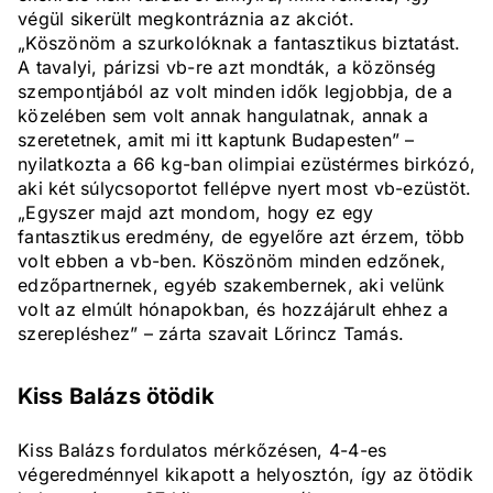
végül sikerült megkontráznia az akciót.
„Köszönöm a szurkolóknak a fantasztikus biztatást.
A tavalyi, párizsi vb-re azt mondták, a közönség
szempontjából az volt minden idők legjobbja, de a
közelében sem volt annak hangulatnak, annak a
szeretetnek, amit mi itt kaptunk Budapesten” –
nyilatkozta a 66 kg-ban olimpiai ezüstérmes birkózó,
aki két súlycsoportot fellépve nyert most vb-ezüstöt.
„Egyszer majd azt mondom, hogy ez egy
fantasztikus eredmény, de egyelőre azt érzem, több
volt ebben a vb-ben. Köszönöm minden edzőnek,
edzőpartnernek, egyéb szakembernek, aki velünk
volt az elmúlt hónapokban, és hozzájárult ehhez a
szerepléshez” – zárta szavait Lőrincz Tamás.
Kiss Balázs ötödik
Kiss Balázs fordulatos mérkőzésen, 4-4-es
végeredménnyel kikapott a helyosztón, így az ötödik