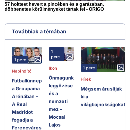
Továbbiak a témában
1
perc
1 perc
1 perc
Ikon
Napindító
Önmagunk
Hírek
Futballünnep
legyőzése
a Groupama
Mégsem árusítják
és a
Arénában –
ki a
nemzeti
A Real
világbajnokságokat
mez –
Madridot
Mocsai
fogadja a
Lajos
Ferencváros