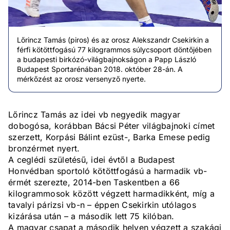
Lőrincz Tamás (piros) és az orosz Alekszandr Csekirkin a
férfi kötöttfogású 77 kilogrammos súlycsoport döntőjében
a budapesti birkózó-világbajnokságon a Papp László
Budapest Sportarénában 2018. október 28-án. A
mérkőzést az orosz versenyző nyerte.
Lőrincz Tamás az idei vb negyedik magyar
dobogósa, korábban Bácsi Péter világbajnoki címet
szerzett, Korpási Bálint ezüst-, Barka Emese pedig
bronzérmet nyert.
A ceglédi születésű, idei évtől a Budapest
Honvédban sportoló kötöttfogású a harmadik vb-
érmét szerezte, 2014-ben Taskentben a 66
kilogrammosok között végzett harmadikként, míg a
tavalyi párizsi vb-n – éppen Csekirkin utólagos
kizárása után – a második lett 75 kilóban.
A magyar csapat a második helyen végzett a szakági