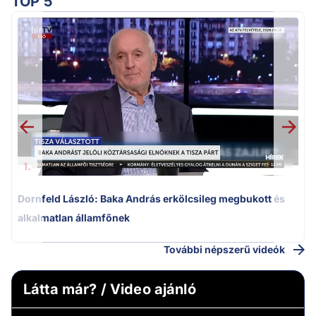
TOP 5
K
k
1.
Dornfeld László: Baka András erkölcsileg megbukott és
alkalmatlan államfőnek
További népszerű videók
Látta már? / Video ajánló