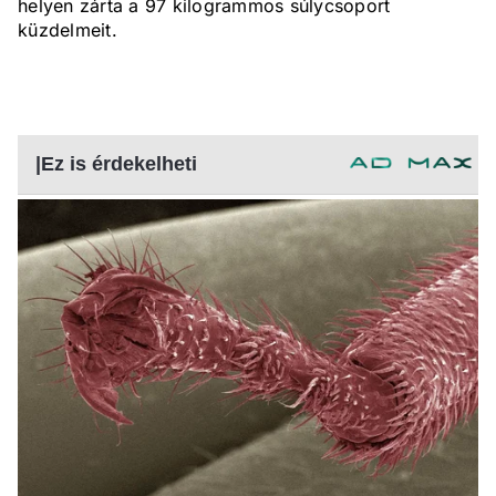
helyen zárta a 97 kilogrammos súlycsoport
küzdelmeit.