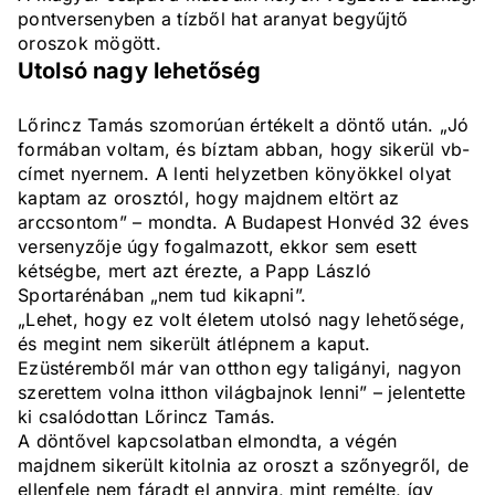
pontversenyben a tízből hat aranyat begyűjtő
oroszok mögött.
Utolsó nagy lehetőség
Lőrincz Tamás szomorúan értékelt a döntő után. „Jó
formában voltam, és bíztam abban, hogy sikerül vb-
címet nyernem. A lenti helyzetben könyökkel olyat
kaptam az orosztól, hogy majdnem eltört az
arccsontom” – mondta. A Budapest Honvéd 32 éves
versenyzője úgy fogalmazott, ekkor sem esett
kétségbe, mert azt érezte, a Papp László
Sportarénában „nem tud kikapni”.
„Lehet, hogy ez volt életem utolsó nagy lehetősége,
és megint nem sikerült átlépnem a kaput.
Ezüstéremből már van otthon egy taligányi, nagyon
szerettem volna itthon világbajnok lenni” – jelentette
ki csalódottan Lőrincz Tamás.
A döntővel kapcsolatban elmondta, a végén
majdnem sikerült kitolnia az oroszt a szőnyegről, de
ellenfele nem fáradt el annyira, mint remélte, így