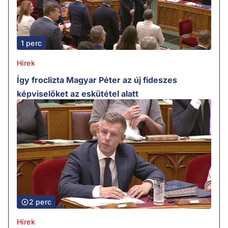
1 perc
Hírek
Így froclizta Magyar Péter az új fideszes
képviselőket az eskütétel alatt
2 perc
Hírek