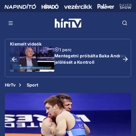
Kiemelt videók
1 perc
Mentegetni próbálta Baka András
jelölését a Kontroll
HírTv
Sport