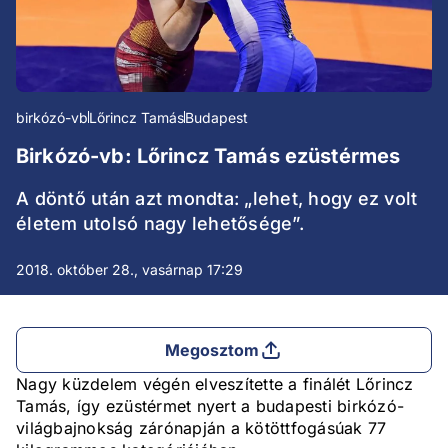
birkózó-vb
Lőrincz Tamás
Budapest
Birkózó-vb: Lőrincz Tamás ezüstérmes
A döntő után azt mondta: „lehet, hogy ez volt
életem utolsó nagy lehetősége”.
2018. október 28., vasárnap 17:29
Megosztom
Nagy küzdelem végén elveszítette a finálét Lőrincz
Tamás, így ezüstérmet nyert a budapesti birkózó-
világbajnokság zárónapján a kötöttfogásúak 77