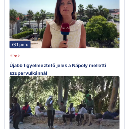
1 perc
Hírek
Újabb figyelmeztető jelek a Nápoly melletti
szupervulkánnál