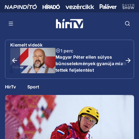
Kiemelt videók
1 perc
Magyar Péter ellen súlyos
bűncselekmények gyanúja miatt
tettek feljelentést
HírTv
Sport