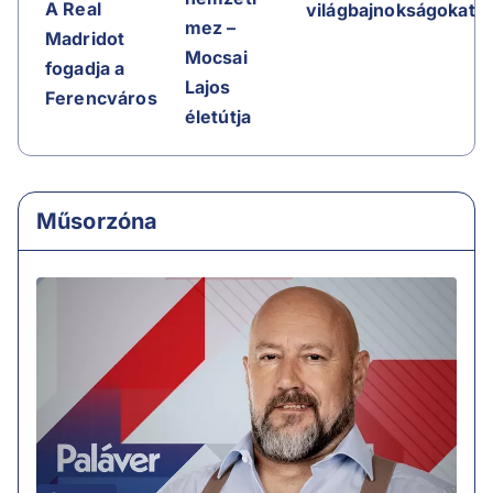
A Real
világbajnokságokat
mez –
Madridot
Mocsai
fogadja a
Lajos
Ferencváros
életútja
Műsorzóna