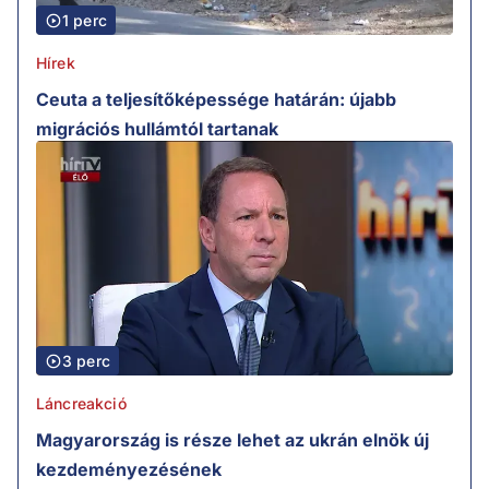
1 perc
Hírek
Ceuta a teljesítőképessége határán: újabb
migrációs hullámtól tartanak
3 perc
Láncreakció
Magyarország is része lehet az ukrán elnök új
kezdeményezésének