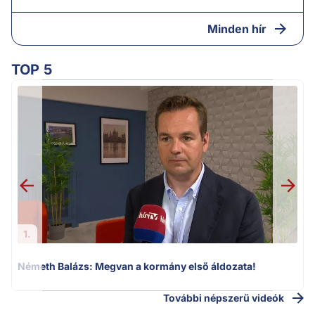
Minden hír
TOP 5
F
1.
Németh Balázs: Megvan a kormány első áldozata!
További népszerű videók