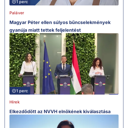
1 perc
Paláver
Magyar Péter ellen súlyos bűncselekmények
gyanúja miatt tettek feljelentést
1 perc
Hírek
Elkezdődött az NVVH elnökének kiválasztása