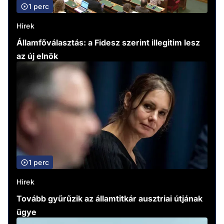
1 perc
Hírek
Államfőválasztás: a Fidesz szerint illegitim lesz
az új elnök
1 perc
Hírek
Tovább gyűrűzik az államtitkár ausztriai útjának
ügye