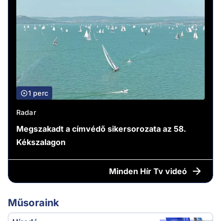
1 perc
Radar
Megszakadt a címvédő sikersorozata az 58.
Kékszalagon
Minden
Hír Tv videó
Műsoraink