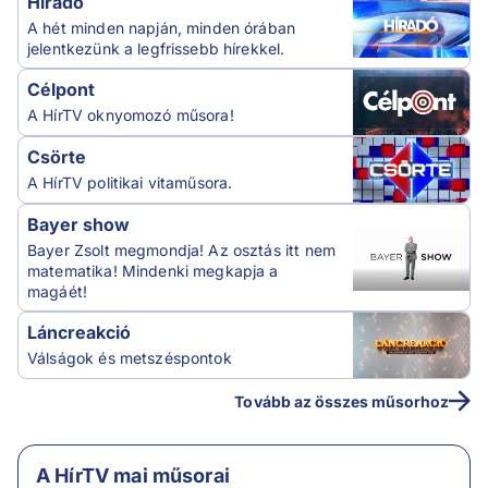
Híradó
A hét minden napján, minden órában
jelentkezünk a legfrissebb hírekkel.
Célpont
A HírTV oknyomozó műsora!
Csörte
A HírTV politikai vitaműsora.
Bayer show
Bayer Zsolt megmondja! Az osztás itt nem
matematika! Mindenki megkapja a
magáét!
Láncreakció
Válságok és metszéspontok
Tovább az összes műsorhoz
A HírTV mai műsorai