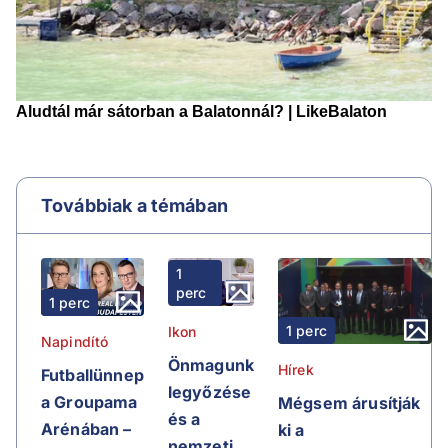
Továbbiak a témában
1
perc
1 perc
1 perc
Ikon
Napindító
Önmagunk
Hírek
Futballünnep
legyőzése
a Groupama
Mégsem árusítják
és a
Arénában –
ki a
nemzeti