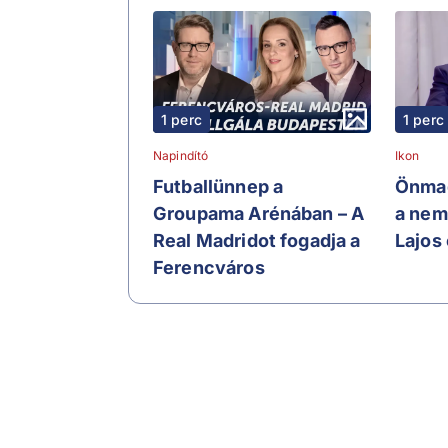
1 perc
1 perc
Napindító
Ikon
Futballünnep a
Önmag
Groupama Arénában – A
a nem
Real Madridot fogadja a
Lajos 
Ferencváros