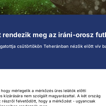
 rendezik meg az iráni-orosz fu
gatottja csütörtökön Teheránban nézők előtt vív b
 hogy mérlegelik a mérkőzés üres lelátók előtti
s kizárására nem szolgált magyarázattal. A két ország
z részről felvetődött, hogy a mérkőzést - ugyancsak