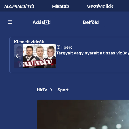
Adás
Belföld
Kiemelt videók
1 perc
Tárgyalt vagy nyaralt a tiszás vízügy
HírTv
Sport