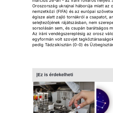
március 26-án - az iráni főváros helyet
Oroszország ukrajnai háborúja miatt az or
nemzetközi (FIFA) és az európai szövetsé
égisze alatt zajló tornákról a csapatot, 
selejtezőjének rájátszásban, nem szerepe
sorsolásán sem, és csupán barátságos mé
Az iráni vendégszereplésig az orosz vál
egyformán volt szovjet tagköztársaságo
pedig Tádzsikisztán (0-0) és Üzbegisztán