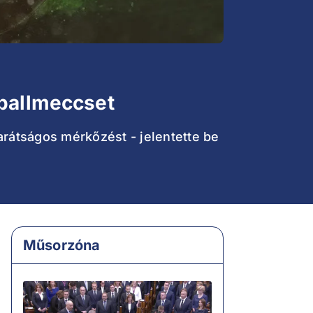
tballmeccset
arátságos mérkőzést - jelentette be
Műsorzóna