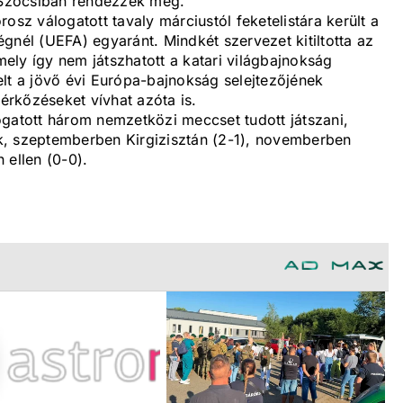
t Szocsiban rendezzék meg.
osz válogatott tavaly márciustól feketelistára került a
gnél (UEFA) egyaránt. Mindkét szervezet kitiltotta az
amely így nem játszhatott a katari világbajnokság
lt a jövő évi Európa-bajnokság selejtezőjének
rkőzéseket vívhat azóta is.
ogatott három nemzetközi meccset tudott játszani,
k, szeptemberben Kirgizisztán (2-1), novemberben
 ellen (0-0).