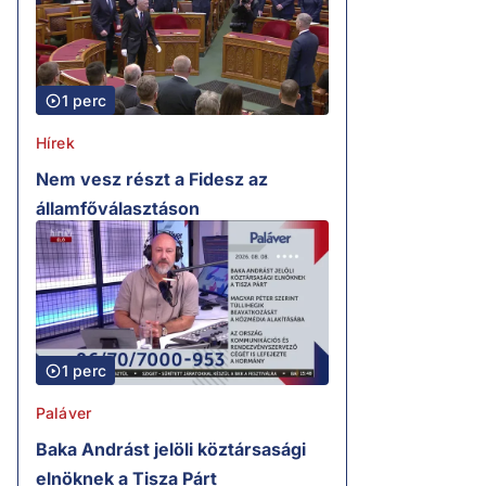
1 perc
Hírek
Nem vesz részt a Fidesz az
államfőválasztáson
1 perc
Paláver
Baka Andrást jelöli köztársasági
elnöknek a Tisza Párt