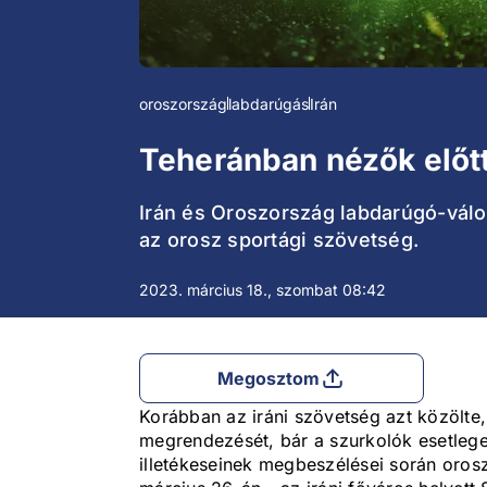
oroszország
labdarúgás
Irán
Teheránban nézők előtt
Irán és Oroszország labdarúgó-válo
az orosz sportági szövetség.
2023. március 18., szombat 08:42
Megosztom
Korábban az iráni szövetség azt közölte,
megrendezését, bár a szurkolók esetlege
illetékeseinek megbeszélései során oros