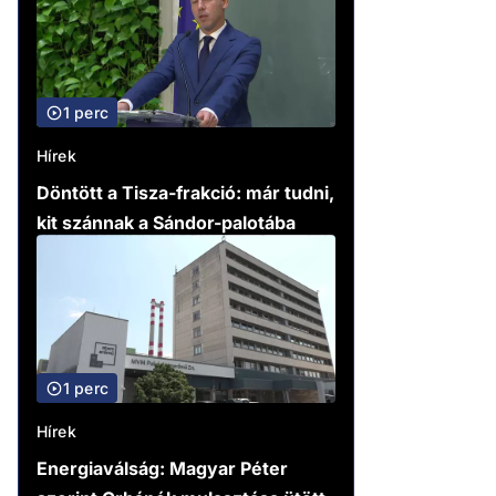
1 perc
Hírek
Döntött a Tisza-frakció: már tudni,
kit szánnak a Sándor-palotába
1 perc
Hírek
Energiaválság: Magyar Péter