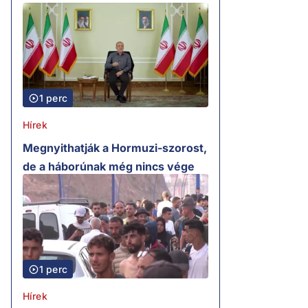
1 perc
Hírek
Megnyithatják a Hormuzi-szorost,
de a háborúnak még nincs vége
1 perc
Hírek