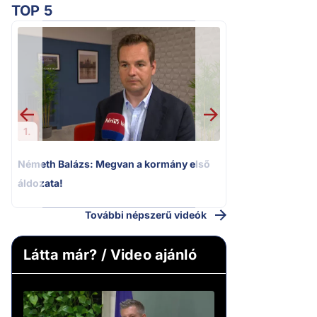
TOP 5
2.
Kioktató hangne
Magyar Péter a vá
riportere felé
1.
Németh Balázs: Megvan a kormány első
áldozata!
További népszerű videók
Látta már? / Video ajánló