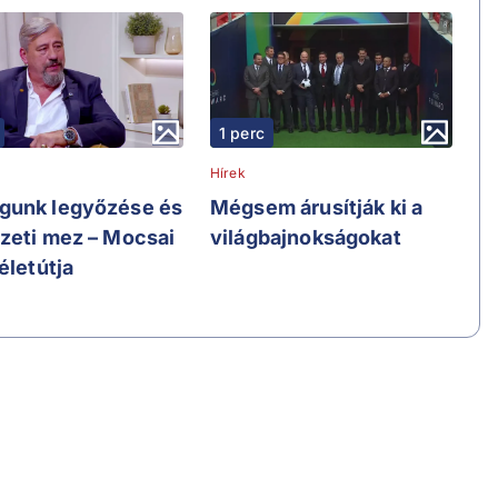
1 perc
Hírek
unk legyőzése és
Mégsem árusítják ki a
zeti mez – Mocsai
világbajnokságokat
életútja