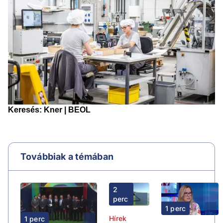
Továbbiak a témában
2
perc
1 perc
Hírek
1 perc