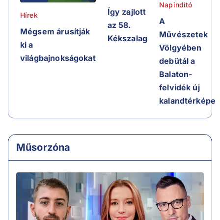
Napindító
Így zajlott
Hírek
A
az 58.
Mégsem árusítják
Művészetek
Kékszalag
ki a
Völgyében
világbajnokságokat
debütál a
Balaton-
felvidék új
kalandtérképe
Műsorzóna