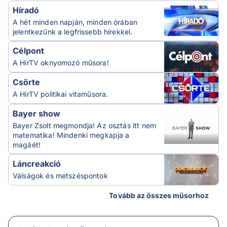
Híradó
A hét minden napján, minden órában
jelentkezünk a legfrissebb hírekkel.
Célpont
A HírTV oknyomozó műsora!
Csörte
A HírTV politikai vitaműsora.
Bayer show
Bayer Zsolt megmondja! Az osztás itt nem
matematika! Mindenki megkapja a
magáét!
Láncreakció
Válságok és metszéspontok
Tovább az összes műsorhoz