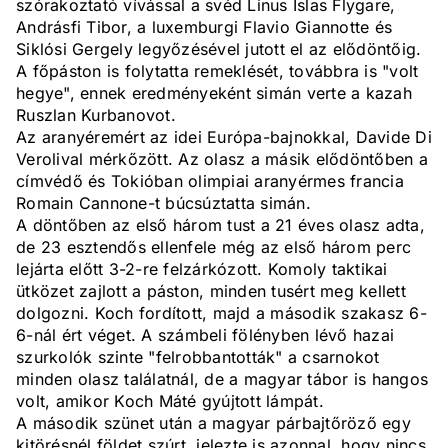
szórakoztató vívással a svéd Linus Islas Flygare,
Andrásfi Tibor, a luxemburgi Flavio Giannotte és
Siklósi Gergely legyőzésével jutott el az elődöntőig.
A főpáston is folytatta remeklését, továbbra is "volt
hegye", ennek eredményeként simán verte a kazah
Ruszlan Kurbanovot.
Az aranyéremért az idei Európa-bajnokkal, Davide Di
Verolival mérkőzött. Az olasz a másik elődöntőben a
címvédő és Tokióban olimpiai aranyérmes francia
Romain Cannone-t búcsúztatta simán.
A döntőben az első három tust a 21 éves olasz adta,
de 23 esztendős ellenfele még az első három perc
lejárta előtt 3-2-re felzárkózott. Komoly taktikai
ütközet zajlott a páston, minden tusért meg kellett
dolgozni. Koch fordított, majd a második szakasz 6-
6-nál ért véget. A számbeli fölényben lévő hazai
szurkolók szinte "felrobbantották" a csarnokot
minden olasz találatnál, de a magyar tábor is hangos
volt, amikor Koch Máté gyújtott lámpát.
A második szünet után a magyar párbajtőröző egy
kitörésnél földet szúrt, jelezte is azonnal, hogy nincs