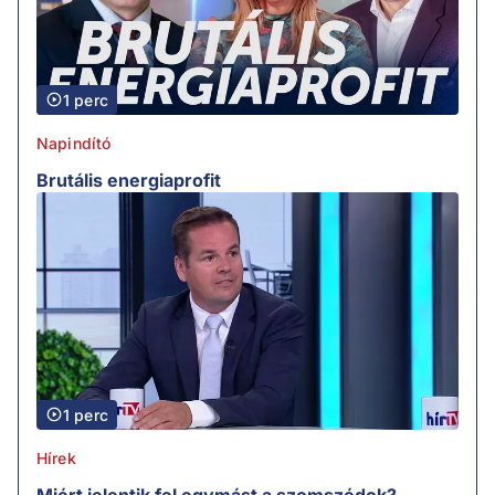
1 perc
Napindító
Brutális energiaprofit
1 perc
Hírek
Miért jelentik fel egymást a szomszédok?