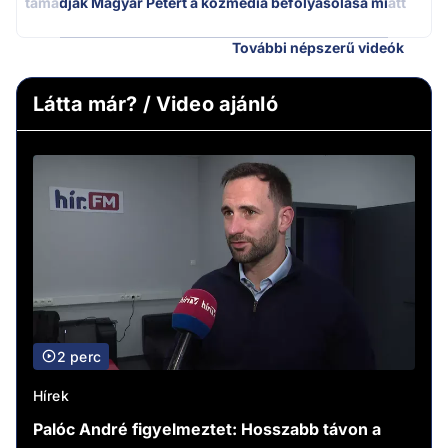
támadják Magyar Pétert a közmédia befolyásolása miatt
További népszerű videók
Látta már? / Video ajánló
2 perc
Hírek
Palóc André figyelmeztet: Hosszabb távon a