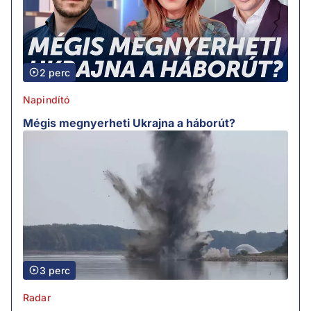
2 perc
Napindító
Mégis megnyerheti Ukrajna a háborút?
3 perc
Radar