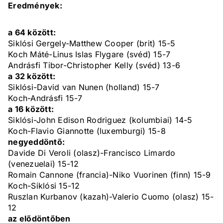
Eredmények:
a 64 között:
Siklósi Gergely-Matthew Cooper (brit) 15-5
Koch Máté-Linus Islas Flygare (svéd) 15-7
Andrásfi Tibor-Christopher Kelly (svéd) 13-6
a 32 között:
Siklósi-David van Nunen (holland) 15-7
Koch-Andrásfi 15-7
a 16 között:
Siklósi-John Edison Rodriguez (kolumbiai) 14-5
Koch-Flavio Giannotte (luxemburgi) 15-8
negyeddöntő:
Davide Di Veroli (olasz)-Francisco Limardo
(venezuelai) 15-12
Romain Cannone (francia)-Niko Vuorinen (finn) 15-9
Koch-Siklósi 15-12
Ruszlan Kurbanov (kazah)-Valerio Cuomo (olasz) 15-
12
az elődöntőben