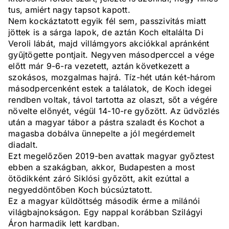
tus, amiért nagy tapsot kapott.
Nem kockáztatott egyik fél sem, passzivitás miatt
jöttek is a sárga lapok, de aztán Koch eltalálta Di
Veroli lábát, majd villámgyors akciókkal apránként
gyűjtögette pontjait. Negyven másodperccel a vége
előtt már 9-6-ra vezetett, aztán következett a
szokásos, mozgalmas hajrá. Tíz-hét után két-három
másodpercenként estek a találatok, de Koch idegei
rendben voltak, távol tartotta az olaszt, sőt a végére
növelte előnyét, végül 14-10-re győzött. Az üdvözlés
után a magyar tábor a pástra szaladt és Kochot a
magasba dobálva ünnepelte a jól megérdemelt
diadalt.
Ezt megelőzően 2019-ben avattak magyar győztest
ebben a szakágban, akkor, Budapesten a most
ötödikként záró Siklósi győzött, akit ezúttal a
negyeddöntőben Koch búcsúztatott.
Ez a magyar küldöttség második érme a milánói
világbajnokságon. Egy nappal korábban Szilágyi
Áron harmadik lett kardban.