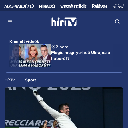
Kiemelt videók
2 perc
Mégis megnyerheti Ukrajna a
háborút?
HírTv
Sport