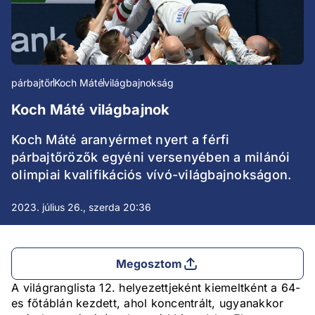
párbajtőr
Koch Máté
világbajnokság
Koch Máté világbajnok
Koch Máté aranyérmet nyert a férfi
párbajtőrözők egyéni versenyében a milánói
olimpiai kvalifikációs vívó-világbajnokságon.
2023. július 26., szerda 20:36
Megosztom
A világranglista 12. helyezettjeként kiemeltként a 64-
es főtáblán kezdett, ahol koncentrált, ugyanakkor