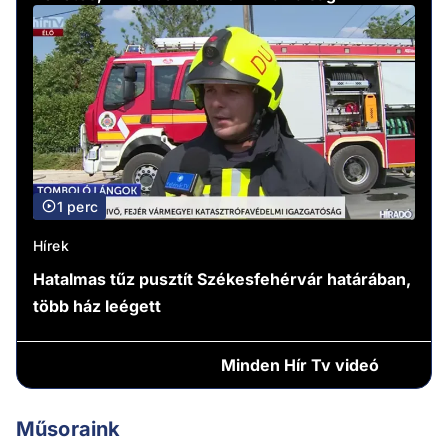
1 perc
Hírek
Hatalmas tűz pusztít Székesfehérvár határában,
több ház leégett
Minden
Hír Tv videó
Műsoraink