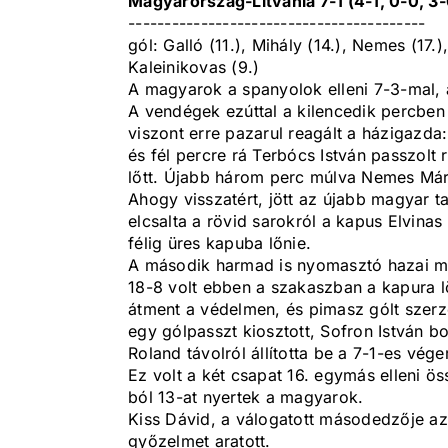
Magyarország-Litvánia 7-1 (4-1, 0-0, 3-
-----------------------------------------
gól: Galló (11.), Mihály (14.), Nemes (17.),
Kaleinikovas (9.)
A magyarok a spanyolok elleni 7-3-mal, 
A vendégek ezúttal a kilencedik percben
viszont erre pazarul reagált a házigazda:
és fél percre rá Terbócs István passzolt
lőtt. Újabb három perc múlva Nemes Márt
Ahogy visszatért, jött az újabb magyar t
elcsalta a rövid sarokról a kapus Elvina
félig üres kapuba lőnie.
A második harmad is nyomasztó hazai me
18-8 volt ebben a szakaszban a kapura l
átment a védelmen, és pimasz gólt szer
egy gólpasszt kiosztott, Sofron István b
Roland távolról állította be a 7-1-es vég
Ez volt a két csapat 16. egymás elleni ö
ból 13-at nyertek a magyarok.
Kiss Dávid, a válogatott másodedzője a
győzelmet aratott.