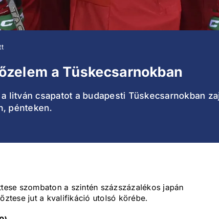
tt
őzelem a Tüskecsarnokban
 a litván csapatot a budapesti Tüskecsarnokban zaj
n, pénteken.
tese szombaton a szintén százszázalékos japán
őztese jut a kvalifikáció utolsó körébe.