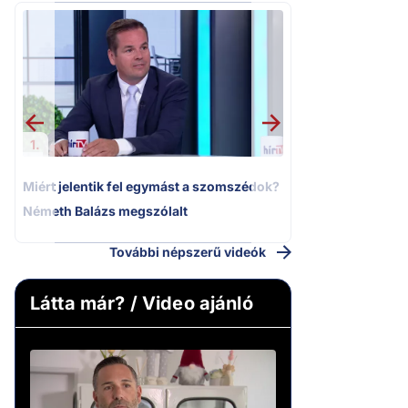
2.
Moszkvai gyomros
sajtó nyíltan kin
politizálást
1.
Miért jelentik fel egymást a szomszédok?
Németh Balázs megszólalt
További népszerű videók
Látta már? / Video ajánló