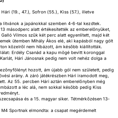
0)
 Hári (19., 47.), Sofron (55.), Kiss (57.), illetve
a litvánok a japánokkal szemben 4-6-tal kezdtek.
 13 másodperc alatt értékesítették az emberelőnyüket,
 Galló Vilmos szűk két perc alatt egyenlített, majd két
 remek ütemben Mihály Ákos elé, aki kapásból nagy gólt
on közelről nem hibázott, ám később kiállították.
alálat: Erdély Csanád a kapu mögé bevitt koronggal
s Karlát, Hári Jánosnak pedig nem volt nehéz dolga a
zőnyfölényt hozott, ám újabb gól nem született, pedig
övési arány. A záró játékrészben Hári iramodott meg,
zett. Az 55. percben Hári aztán emberelőnyben még
ombázott a léc alá, nem sokkal később pedig Kiss
eredményt.
sszecsapása és a 15. magyar siker. Tétmérkőzésen 13-
z M4 Sportnak elmondta: a csapat megérdemelt