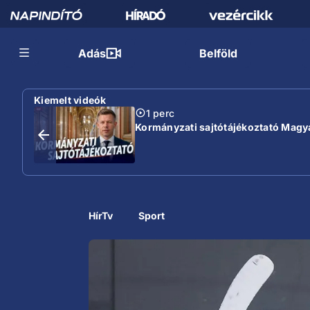
Adás
Belföld
Kiemelt videók
1 perc
Kormányzati sajtótájékoztató Magyar
HírTv
Sport