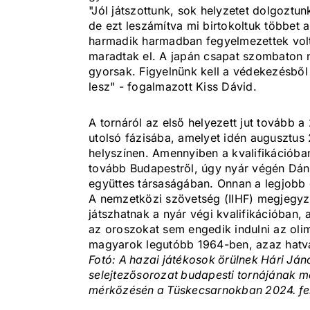
"Jól játszottunk, sok helyzetet dolgoztun
de ezt leszámítva mi birtokoltuk többet 
harmadik harmadban fegyelmezettek volt
maradtak el. A japán csapat szombaton n
gyorsak. Figyelnünk kell a védekezésből
lesz" - fogalmazott Kiss Dávid.
A tornáról az első helyezett jut tovább 
utolsó fázisába, amelyet idén augusztus
helyszínen. Amennyiben a kvalifikációba
tovább Budapestről, úgy nyár végén Dán
együttes társaságában. Onnan a legjobb c
A nemzetközi szövetség (IIHF) megjegyz
játszhatnak a nyár végi kvalifikációban,
az oroszokat sem engedik indulni az olim
magyarok legutóbb 1964-ben, azaz hatva
Fotó: A hazai játékosok örülnek Hári Jáno
selejtezősorozat budapesti tornájának m
mérkőzésén a Tüskecsarnokban 2024. fe