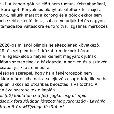
k ki. A kapott gólunk előtt nem tudtunk felszabadítani,
a korongot. Kényelmes előnyt alakítottunk ki, majd a
unk, nálunk maradt a korong és a gólok ekkor sem
ehezebb ellenfél lesz, soha nem adják fel és nagyon
 támadásba váltásokra és fordítva. Izgalmas mérkőzés
a 2026-os milánói olimpia selejtezőjének következő,
 29. és szeptember 1. között rendeznek három
n a legelőkelőbb helyen kiemelt magyarok jutnak
iában szerepelnek a házigazda, a norvég és a szlovén
sapat jut ki az olimpiára.
ésében szerepel, hogy ha a fehéroroszok nem
 akkor módosulhatnak a selejtezős csoportok, illetve ha
pián, akkor az ötkarikás beosztás is változhat. A
n éve szerepeltek olimpián.
s (b2) találatának a férfi jégkorong olimpiai
ásodik fordulójában játszott Magyarország - Litvánia
bruár 8-án. MTI/Hegedüs Róbert