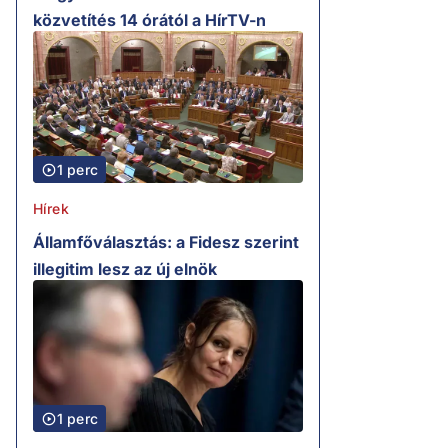
közvetítés 14 órától a HírTV-n
1 perc
Hírek
Államfőválasztás: a Fidesz szerint
illegitim lesz az új elnök
1 perc