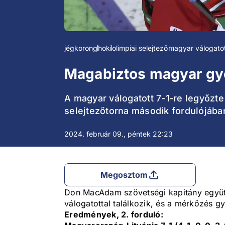
jégkorong
hoki
olimpiai selejtező
magyar válogato
Magabiztos magyar gy
A magyar válogatott 7-1-re legyőzte
selejtezőtorna második fordulójába
2024. február 09., péntek 22:23
Megosztom
Don MacAdam szövetségi kapitány együt
válogatottal találkozik, és a mérkőzés gy
Eredmények, 2. forduló: