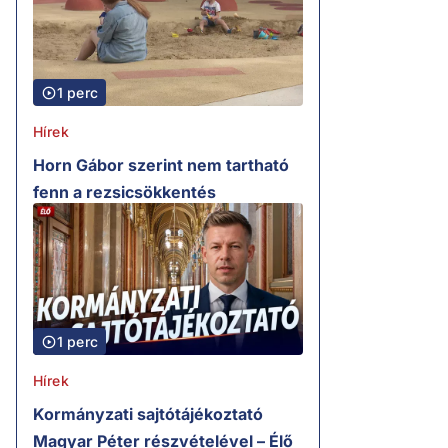
1 perc
Hírek
Horn Gábor szerint nem tartható
fenn a rezsicsökkentés
1 perc
Hírek
Kormányzati sajtótájékoztató
Magyar Péter részvételével – Élő