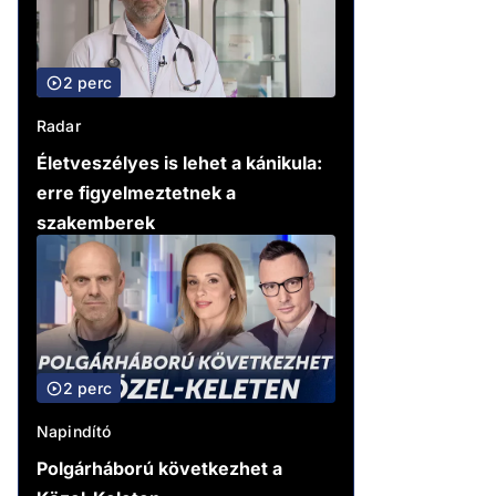
2 perc
Radar
Életveszélyes is lehet a kánikula:
erre figyelmeztetnek a
szakemberek
2 perc
Napindító
Polgárháború következhet a