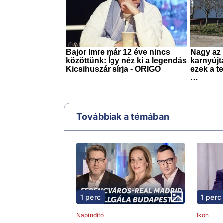
Továbbiak a témában
1 perc
1 perc
Napindító
Ikon