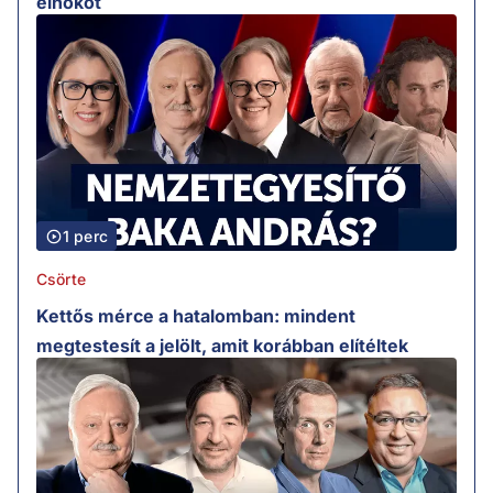
elnököt
1 perc
Csörte
Kettős mérce a hatalomban: mindent
megtestesít a jelölt, amit korábban elítéltek