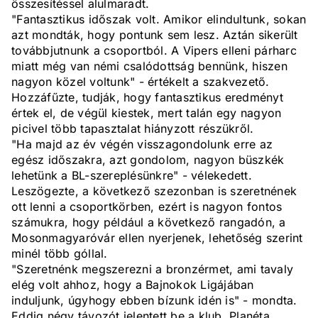
összesítéssel alulmaradt.
"Fantasztikus időszak volt. Amikor elindultunk, sokan
azt mondták, hogy pontunk sem lesz. Aztán sikerült
továbbjutnunk a csoportból. A Vipers elleni párharc
miatt még van némi csalódottság bennünk, hiszen
nagyon közel voltunk" - értékelt a szakvezető.
Hozzáfűzte, tudják, hogy fantasztikus eredményt
értek el, de végül kiestek, mert talán egy nagyon
picivel több tapasztalat hiányzott részükről.
"Ha majd az év végén visszagondolunk erre az
egész időszakra, azt gondolom, nagyon büszkék
lehetünk a BL-szereplésünkre" - vélekedett.
Leszögezte, a következő szezonban is szeretnének
ott lenni a csoportkörben, ezért is nagyon fontos
számukra, hogy például a következő rangadón, a
Mosonmagyaróvár ellen nyerjenek, lehetőség szerint
minél több góllal.
"Szeretnénk megszerezni a bronzérmet, ami tavaly
elég volt ahhoz, hogy a Bajnokok Ligájában
induljunk, úgyhogy ebben bízunk idén is" - mondta.
Eddig négy távozót jelentett be a klub, Planéta