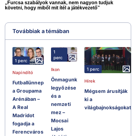
Továbbiak a témában
1
perc
1 perc
1 perc
Ikon
Napindító
Önmagunk
Hírek
Futballünnep
legyőzése
a Groupama
Mégsem árusítják
és a
Arénában –
ki a
nemzeti
A Real
világbajnokságokat
mez –
Madridot
Mocsai
fogadja a
Lajos
Ferencváros