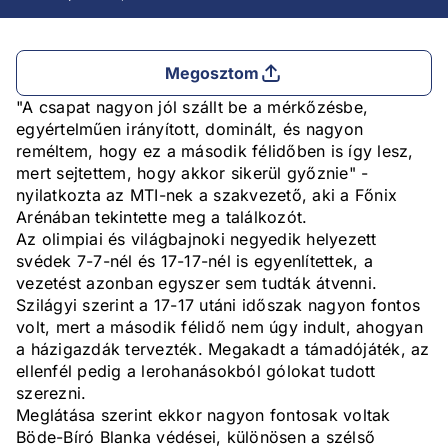
Megosztom
"A csapat nagyon jól szállt be a mérkőzésbe,
egyértelműen irányított, dominált, és nagyon
reméltem, hogy ez a második félidőben is így lesz,
mert sejtettem, hogy akkor sikerül győznie" -
nyilatkozta az MTI-nek a szakvezető, aki a Főnix
Arénában tekintette meg a találkozót.
Az olimpiai és világbajnoki negyedik helyezett
svédek 7-7-nél és 17-17-nél is egyenlítettek, a
vezetést azonban egyszer sem tudták átvenni.
Szilágyi szerint a 17-17 utáni időszak nagyon fontos
volt, mert a második félidő nem úgy indult, ahogyan
a házigazdák tervezték. Megakadt a támadójáték, az
ellenfél pedig a lerohanásokból gólokat tudott
szerezni.
Meglátása szerint ekkor nagyon fontosak voltak
Böde-Bíró Blanka védései, különösen a szélső