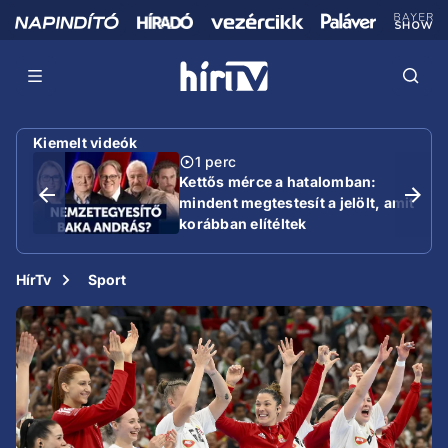
Kiemelt videók
1 perc
Kettős mérce a hatalomban:
mindent megtestesít a jelölt, amit
korábban elítéltek
HírTv
Sport