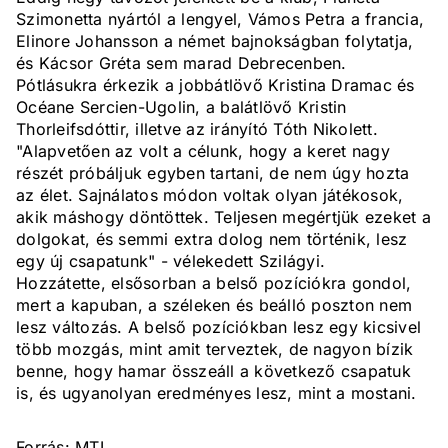
Szimonetta nyártól a lengyel, Vámos Petra a francia,
Elinore Johansson a német bajnokságban folytatja,
és Kácsor Gréta sem marad Debrecenben.
Pótlásukra érkezik a jobbátlövő Kristina Dramac és
Océane Sercien-Ugolin, a balátlövő Kristin
Thorleifsdóttir, illetve az irányító Tóth Nikolett.
"Alapvetően az volt a célunk, hogy a keret nagy
részét próbáljuk egyben tartani, de nem úgy hozta
az élet. Sajnálatos módon voltak olyan játékosok,
akik máshogy döntöttek. Teljesen megértjük ezeket a
dolgokat, és semmi extra dolog nem történik, lesz
egy új csapatunk" - vélekedett Szilágyi.
Hozzátette, elsősorban a belső pozíciókra gondol,
mert a kapuban, a széleken és beálló poszton nem
lesz változás. A belső pozíciókban lesz egy kicsivel
több mozgás, mint amit terveztek, de nagyon bízik
benne, hogy hamar összeáll a következő csapatuk
is, és ugyanolyan eredményes lesz, mint a mostani.
Forrás: MTI