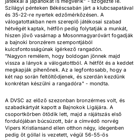
játékkal a japánokat is megverik" - szögezte le.
Szilágyi pénteken Békéscsabán járt a klubcsapatával
és 35-22-re nyertek edzőmérkőzésen. A
válogatottakban nem szereplő játékosai szabad
hétvégét kaptak, hétfőn pedig folytatják a munkát,
hiszen jövő vasárnap a Mosonmagyaróvárt fogadják
a bajnoki bronzérem szempontjából
kulcsfontosságúnak ígérkező rangadón.
"Nagyon remélem, hogy boldogan jönnek majd
vissza a lányok a válogatottból. A hétfőt és a keddet
megkapják pihenőnek. Az a legfontosabb, hogy a
két nap során feltöltődjenek, és szerdán kezdünk
konkrétan készülni a rangadóra" - mondta.
A DVSC az előző szezonban bronzérmes volt, és
szabadkártyát kapott a Bajnokok Ligájára. A
csoportkörben ötödik lett, majd a rájátszás első
fordulójában búcsúzott, bár a címvédő norvég
Vipers Kristiansand ellen otthon négy, idegenben
pedig öt góllal is vezetett, végül 56-55-ös