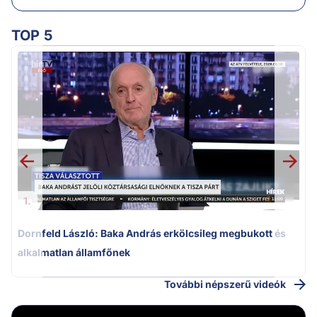
TOP 5
K
k
1.
Dornfeld László: Baka András erkölcsileg megbukott és
alkalmatlan államfőnek
További népszerű videók