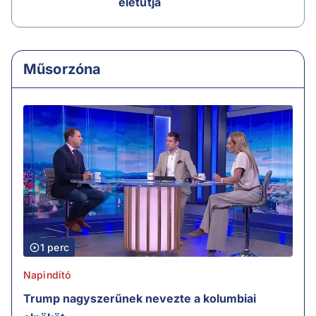
életútja
Műsorzóna
1 perc
Napindító
Trump nagyszerűnek nevezte a kolumbiai