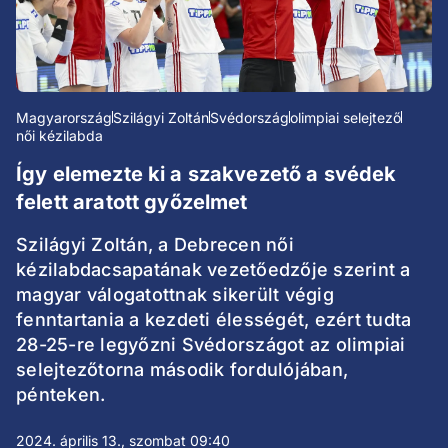
Magyarország
Szilágyi Zoltán
Svédország
olimpiai selejtező
női kézilabda
Így elemezte ki a szakvezető a svédek
felett aratott győzelmet
Szilágyi Zoltán, a Debrecen női
kézilabdacsapatának vezetőedzője szerint a
magyar válogatottnak sikerült végig
fenntartania a kezdeti élességét, ezért tudta
28-25-re legyőzni Svédországot az olimpiai
selejtezőtorna második fordulójában,
pénteken.
2024. április 13., szombat 09:40