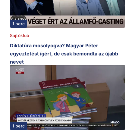
1 perc
Sajtóklub
Diktatúra mosolyogva? Magyar Péter
egyeztetést ígért, de csak bemondta az újabb
nevet
1 perc