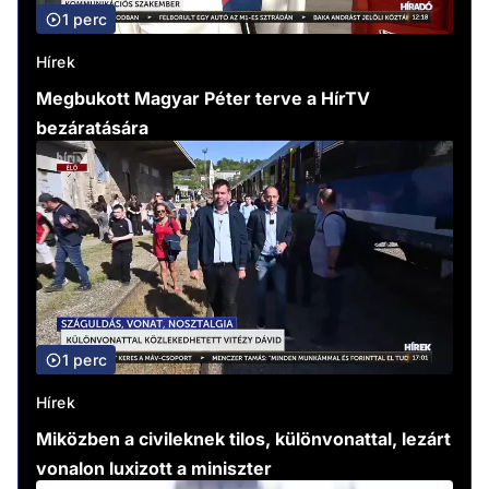
1 perc
Hírek
Megbukott Magyar Péter terve a HírTV
bezáratására
1 perc
Hírek
Miközben a civileknek tilos, különvonattal, lezárt
vonalon luxizott a miniszter