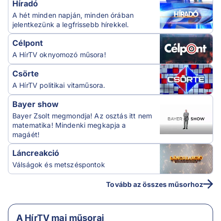
Híradó
A hét minden napján, minden órában
jelentkezünk a legfrissebb hírekkel.
Célpont
A HírTV oknyomozó műsora!
Csörte
A HírTV politikai vitaműsora.
Bayer show
Bayer Zsolt megmondja! Az osztás itt nem
matematika! Mindenki megkapja a
magáét!
Láncreakció
Válságok és metszéspontok
Tovább az összes műsorhoz
A HírTV mai műsorai