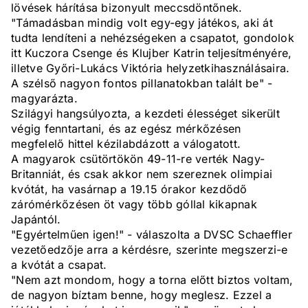
lövések hárítása bizonyult meccsdöntőnek.
"Támadásban mindig volt egy-egy játékos, aki át
tudta lendíteni a nehézségeken a csapatot, gondolok
itt Kuczora Csenge és Klujber Katrin teljesítményére,
illetve Győri-Lukács Viktória helyzetkihasználásaira.
A szélső nagyon fontos pillanatokban talált be" -
magyarázta.
Szilágyi hangsúlyozta, a kezdeti élességet sikerült
végig fenntartani, és az egész mérkőzésen
megfelelő hittel kézilabdázott a válogatott.
A magyarok csütörtökön 49-11-re verték Nagy-
Britanniát, és csak akkor nem szereznek olimpiai
kvótát, ha vasárnap a 19.15 órakor kezdődő
zárómérkőzésen öt vagy több góllal kikapnak
Japántól.
"Egyértelműen igen!" - válaszolta a DVSC Schaeffler
vezetőedzője arra a kérdésre, szerinte megszerzi-e
a kvótát a csapat.
"Nem azt mondom, hogy a torna előtt biztos voltam,
de nagyon bíztam benne, hogy meglesz. Ezzel a